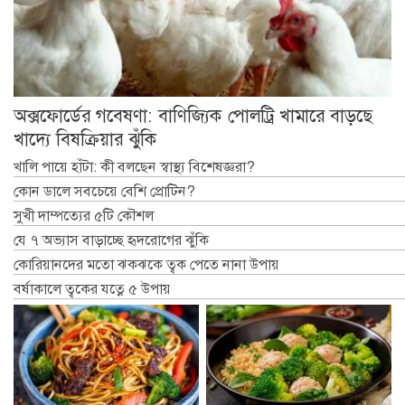
অক্সফোর্ডের গবেষণা: বাণিজ্যিক পোলট্রি খামারে বাড়ছে
খাদ্যে বিষক্রিয়ার ঝুঁকি
খালি পায়ে হাঁটা: কী বলছেন স্বাস্থ্য বিশেষজ্ঞরা?
কোন ডালে সবচেয়ে বেশি প্রোটিন?
সুখী দাম্পত্যের ৫টি কৌশল
যে ৭ অভ্যাস বাড়াচ্ছে হৃদরোগের ঝুঁকি
কোরিয়ানদের মতো ঝকঝকে ত্বক পেতে নানা উপায়
বর্ষাকালে ত্বকের যত্নে ৫ উপায়