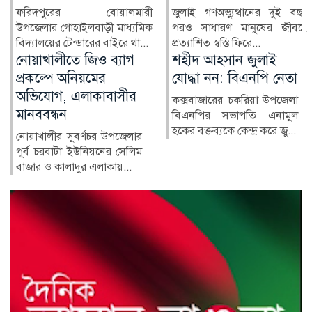
একটি অপহরণ মামলাকে কেন্দ্র
জুলাই গণঅভ্যুত্থানের দুই বছর
করে স্থানীয় এলাকায় ব্যাপক...
পরও সাধারণ মানুষের জীবনে
প্রত্যাশিত স্বস্তি ফিরে...
শহীদ আহসান জুলাই
হাসিনা দিল্লিতে,
যোদ্ধা নন: বিএনপি নেতা
পরিবারের অন্য সদস্যরা
কে কোথায়?
কক্সবাজারের চকরিয়া উপজেলা
বিএনপির সভাপতি এনামুল
সাবেক প্রধানমন্ত্রী শেখ হাসিনার
হকের বক্তব্যকে কেন্দ্র করে জু...
সরকারের পতনের পর তাঁর
পরিবারের সদস্য ও ঘনিষ্ঠ...