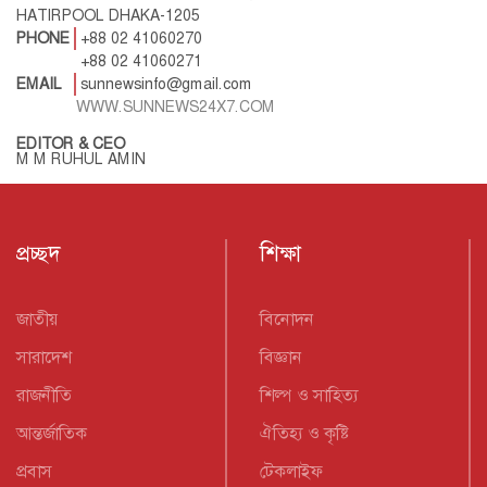
HATIRPOOL DHAKA-1205
PHONE
+88 02 41060270
+88 02 41060271
EMAIL
sunnewsinfo@gmail.com
WWW.SUNNEWS24X7.COM
EDITOR & CEO
M M RUHUL AMIN
প্রচ্ছদ
শিক্ষা
জাতীয়
বিনোদন
সারাদেশ
বিজ্ঞান
রাজনীতি
শিল্প ও সাহিত্য
আন্তর্জাতিক
ঐতিহ্য ও কৃষ্টি
প্রবাস
টেকলাইফ