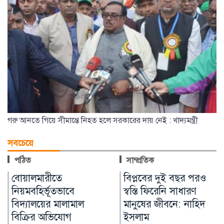
গরু আনতে গিয়ে সীমান্তে নিহত হলে সরকারের দায় নেই : খাদ্যমন্ত্রী
সবচেয়ে
পঠিত
সাম্প্রতিক
বিপ্লবের দুই বছর পরও
রামুতে অপহরণ মামলা,
স্বস্তি ফিরেনি সাধারণ
পারিবারিক বিরোধের
মানুষের জীবনে: নাহিদ
অভিযোগ
ইসলাম
কক্সবাজারের রামু উপজেলায়