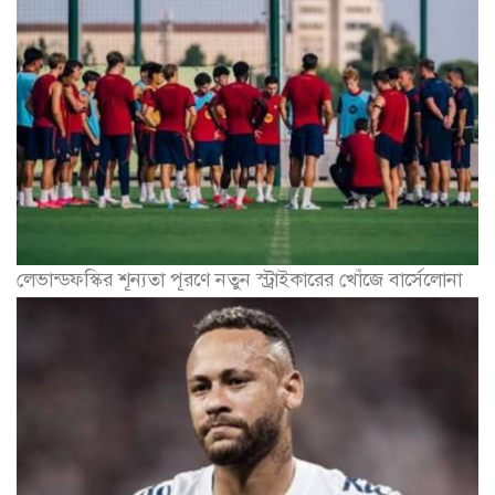
লেভান্ডফস্কির শূন্যতা পূরণে নতুন স্ট্রাইকারের খোঁজে বার্সেলোনা