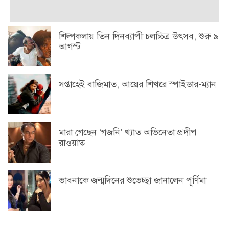
শিল্পকলায় তিন দিনব্যাপী চলচ্চিত্র উৎসব, শুরু ৯
আগস্ট
সপ্তাহেই বাজিমাত, আয়ের শিখরে স্পাইডার-ম্যান
মারা গেছেন ‘গজনি’ খ্যাত অভিনেতা প্রদীপ
রাওয়াত
ভাবনাকে জন্মদিনের শুভেচ্ছা জানালেন পূর্ণিমা