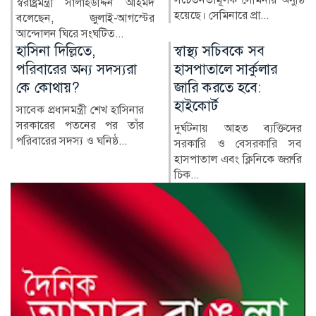
কুষ্টিয়ার মিরপুর উপজেলার সাবেক
হয়েছে। সেমিনারে প্রা...
নির্বাহী কর্মকর্তা (ইউএনও)
নাজমুল ইসলামের বিরু...
স্বাস্থ্য সচিবকে সব
র‍্যাবের পরিবর্তে নতুন
হাসপাতালে সার্কুলার
বাহিনী, কী আছে খসড়া
জারি করতে হবে:
আইনে?
হাইকোর্ট
র‍্যাপিড অ্যাকশন ব্যাটালিয়ন
(র‍্যাব) বিলুপ্ত করে স্পেশাল
দুর্ঘটনায় আহত ব্যক্তিদের
রেসপন্স ব্যা...
সরকারি ও বেসরকারি সব
হাসপাতাল এবং ক্লিনিকে জরুরি
চিক...