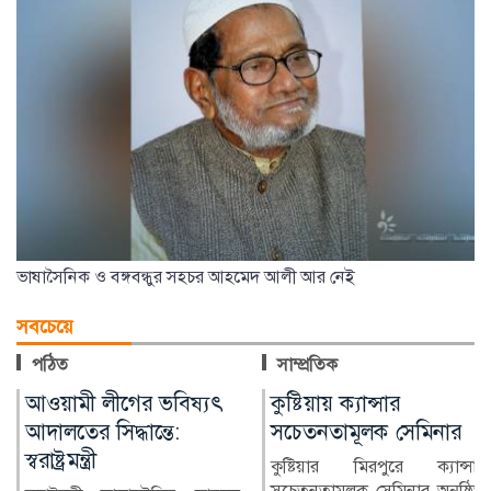
ভাষাসৈনিক ও বঙ্গবন্ধুর সহচর আহমেদ আলী আর নেই
সবচেয়ে
পঠিত
সাম্প্রতিক
কুষ্টিয়ায় ক্যান্সার
লাখ টাকার ফল-নাস্তা নিয়ে
সচেতনতামূলক সেমিনার
সাবেক ইউএনওকে ঘিরে
প্রশ্ন
কুষ্টিয়ার মিরপুরে ক্যান্সার
সচেতনতামূলক সেমিনার অনুষ্ঠিত