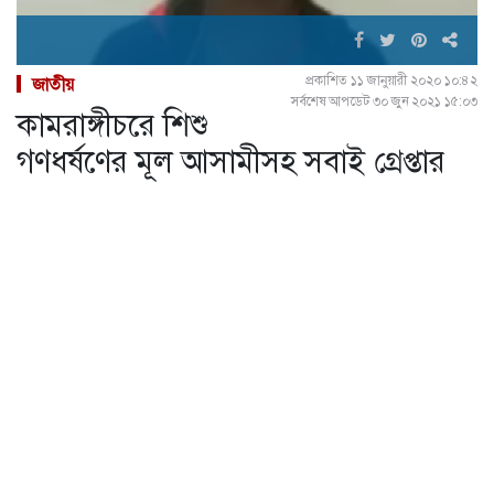
প্রকাশিত ১১ জানুয়ারী ২০২০ ১০:৪২
জাতীয়
সর্বশেষ আপডেট ৩০ জুন ২০২১ ১৫:০৩
কামরাঙ্গীচরে শিশু
গণধর্ষণের মূল আসামীসহ সবাই গ্রেপ্তার