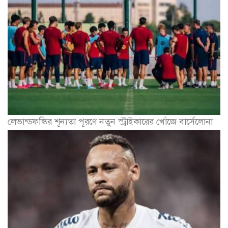
লেভান্ডফস্কির শূন্যতা পূরণে নতুন স্ট্রাইকারের খোঁজে বার্সেলোনা