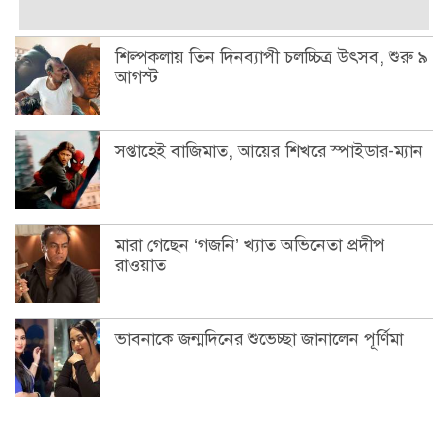
শিল্পকলায় তিন দিনব্যাপী চলচ্চিত্র উৎসব, শুরু ৯
আগস্ট
সপ্তাহেই বাজিমাত, আয়ের শিখরে স্পাইডার-ম্যান
মারা গেছেন ‘গজনি’ খ্যাত অভিনেতা প্রদীপ
রাওয়াত
ভাবনাকে জন্মদিনের শুভেচ্ছা জানালেন পূর্ণিমা