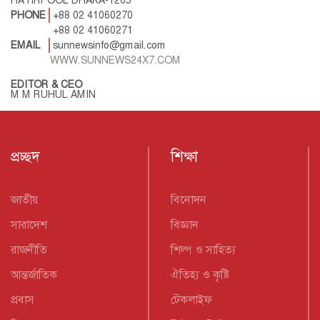
PHONE
+88 02 41060270
+88 02 41060271
EMAIL
sunnewsinfo@gmail.com
WWW.SUNNEWS24X7.COM
EDITOR & CEO
M M RUHUL AMIN
প্রচ্ছদ
শিক্ষা
জাতীয়
বিনোদন
সারাদেশ
বিজ্ঞান
রাজনীতি
শিল্প ও সাহিত্য
আন্তর্জাতিক
ঐতিহ্য ও কৃষ্টি
প্রবাস
টেকলাইফ