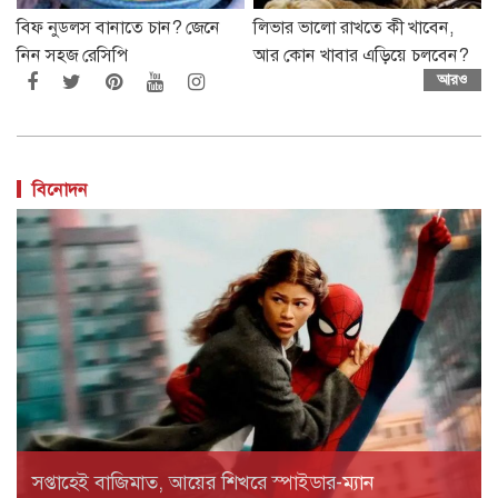
বিফ নুডলস বানাতে চান? জেনে
লিভার ভালো রাখতে কী খাবেন,
নিন সহজ রেসিপি
আর কোন খাবার এড়িয়ে চলবেন?
আরও
বিনোদন
সপ্তাহেই বাজিমাত, আয়ের শিখরে স্পাইডার-ম্যান