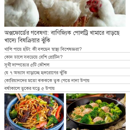
অক্সফোর্ডের গবেষণা: বাণিজ্যিক পোলট্রি খামারে বাড়ছে
খাদ্যে বিষক্রিয়ার ঝুঁকি
খালি পায়ে হাঁটা: কী বলছেন স্বাস্থ্য বিশেষজ্ঞরা?
কোন ডালে সবচেয়ে বেশি প্রোটিন?
সুখী দাম্পত্যের ৫টি কৌশল
যে ৭ অভ্যাস বাড়াচ্ছে হৃদরোগের ঝুঁকি
কোরিয়ানদের মতো ঝকঝকে ত্বক পেতে নানা উপায়
বর্ষাকালে ত্বকের যত্নে ৫ উপায়