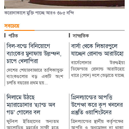
করোনাকালে মুক্তি পাচ্ছে আরও ৩৮৫ বন্দি
সবচেয়ে
পঠিত
সাম্প্রতিক
বার্সা থেকে লিভারপুলে
চিকিৎসক নিরাপদ
যাচ্ছেন রোনাল্ড আরাউহো
থাকলেই বদলাবে
স্বাস্থ্যসেবার চিত্র
বার্সেলোনার উরুগুইয়ান
ডিফেন্ডার রোনাল্ড আরাউহোকে
বাংলাদেশের স্বাস্থ্য খাতে গত
ধারে (লোন) দলে ভেড়াতে যাচ্ছে...
কয়েক দশকে উল্লেখযোগ্য
অগ্রগতি হয়েছে। মাতৃ ও শি...
গ্রিনল্যান্ডের আপত্তি
রাশিয়া-ইউক্রেন
উপেক্ষা করে কূপ খননের
পাল্টাপাল্টি হামলায়
প্রস্তুতি ওয়াশিংটনের
নিহত ৩, আহত ১০
গ্রিনল্যান্ডের স্থানীয় কর্তৃপক্ষের
রাশিয়া ও ইউক্রেনের মধ্যে
আপত্তি ও অনুমোদন না থাকা
শনিবার রাতভর পাল্টাপাল্টি