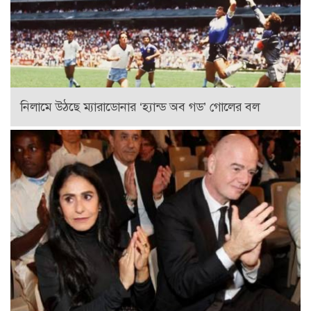
নিলামে উঠছে ম্যারাডোনার ‘হ্যান্ড অব গড’ গোলের বল