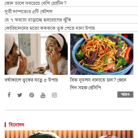
কোন ডালে সবচেয়ে বেশি প্রোটিন?
সুখী দাম্পত্যের ৫টি কৌশল
যে ৭ অভ্যাস বাড়াচ্ছে হৃদরোগের ঝুঁকি
কোরিয়ানদের মতো ঝকঝকে ত্বক পেতে নানা উপায়
বর্ষাকালে ত্বকের যত্নে ৫ উপায়
বিফ নুডলস বানাতে চান? জেনে
নিন সহজ রেসিপি
আরও
বিনোদন