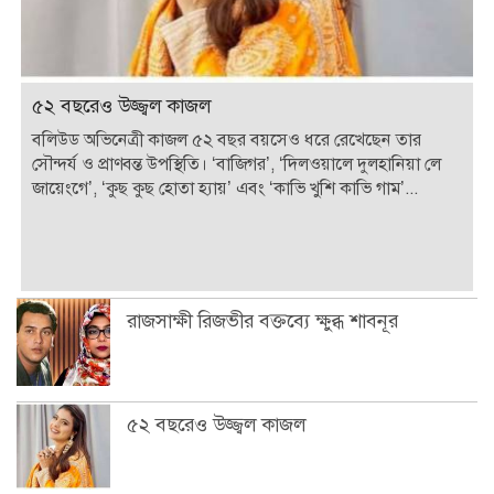
৫২ বছরেও উজ্জ্বল কাজল
বলিউড অভিনেত্রী কাজল ৫২ বছর বয়সেও ধরে রেখেছেন তার
সৌন্দর্য ও প্রাণবন্ত উপস্থিতি। ‘বাজিগর’, ‘দিলওয়ালে দুলহানিয়া লে
জায়েংগে’, ‘কুছ কুছ হোতা হ্যায়’ এবং ‘কাভি খুশি কাভি গাম’...
রাজসাক্ষী রিজভীর বক্তব্যে ক্ষুব্ধ শাবনূর
৫২ বছরেও উজ্জ্বল কাজল