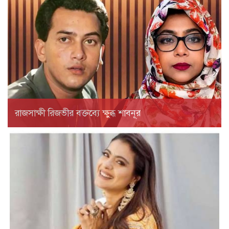
রাজসাক্ষী রিজভীর বক্তব্যে ক্ষুব্ধ শাবনূর