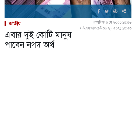
প্রকাশিত ৩ মে ২০২০ ১৫:৫৬
জাতীয়
সর্বশেষ আপডেট ৩০ জুন ২০২১ ১৫:২৩
এবার দুই কোটি মানুষ
পাবেন নগদ অর্থ