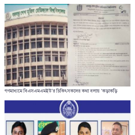
গণমাধ্যমে বিএসএমএমইউ’র চিকিৎসকদের কথা বলায় ‘কড়াকড়ি