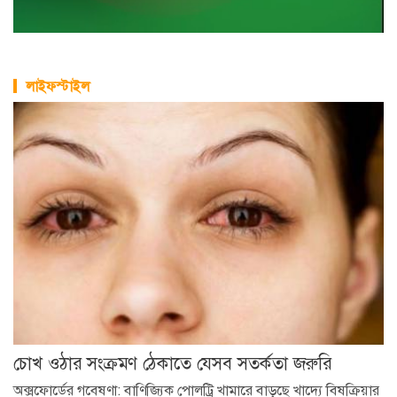
লাইফস্টাইল
চোখ ওঠার সংক্রমণ ঠেকাতে যেসব সতর্কতা জরুরি
অক্সফোর্ডের গবেষণা: বাণিজ্যিক পোলট্রি খামারে বাড়ছে খাদ্যে বিষক্রিয়ার