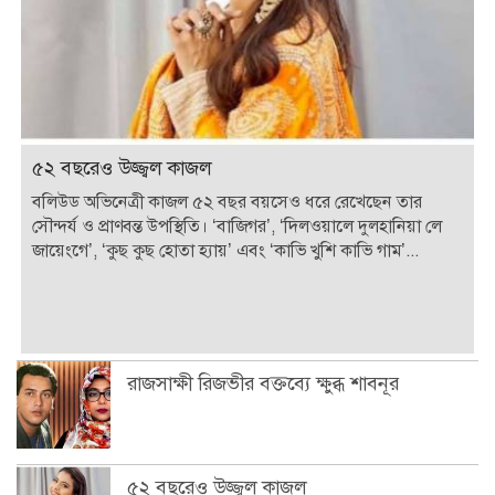
৫২ বছরেও উজ্জ্বল কাজল
বলিউড অভিনেত্রী কাজল ৫২ বছর বয়সেও ধরে রেখেছেন তার
সৌন্দর্য ও প্রাণবন্ত উপস্থিতি। ‘বাজিগর’, ‘দিলওয়ালে দুলহানিয়া লে
জায়েংগে’, ‘কুছ কুছ হোতা হ্যায়’ এবং ‘কাভি খুশি কাভি গাম’...
রাজসাক্ষী রিজভীর বক্তব্যে ক্ষুব্ধ শাবনূর
৫২ বছরেও উজ্জ্বল কাজল