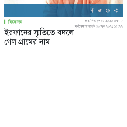
প্রকাশিত ১৩ মে ২০২০ ০৭:৪৮
বিনোদন
সর্বশেষ আপডেট ৩০ জুন ২০২১ ১৫:২২
ইরফানের স্মৃতিতে বদলে
গেল গ্রামের নাম