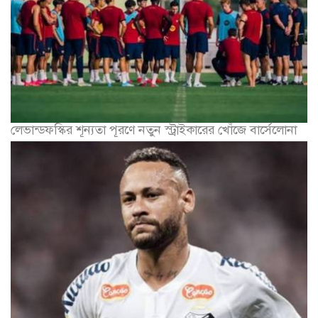
লেভান্ডফস্কির শূন্যতা পূরণে নতুন স্ট্রাইকারের খোঁজে বার্সেলোনা