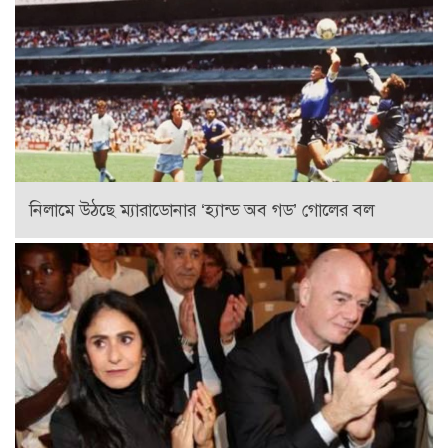
নিলামে উঠছে ম্যারাডোনার ‘হ্যান্ড অব গড’ গোলের বল