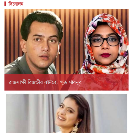
বিনোদন
রাজসাক্ষী রিজভীর বক্তব্যে ক্ষুব্ধ শাবনূর