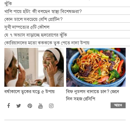
ঝুঁকি
খালি পায়ে হাঁটা: কী বলছেন স্বাস্থ্য বিশেষজ্ঞরা?
কোন ডালে সবচেয়ে বেশি প্রোটিন?
সুখী দাম্পত্যের ৫টি কৌশল
যে ৭ অভ্যাস বাড়াচ্ছে হৃদরোগের ঝুঁকি
কোরিয়ানদের মতো ঝকঝকে ত্বক পেতে নানা উপায়
বর্ষাকালে ত্বকের যত্নে ৫ উপায়
বিফ নুডলস বানাতে চান? জেনে
নিন সহজ রেসিপি
আরও