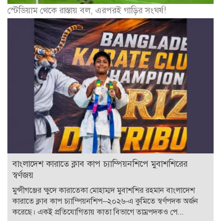
স্টেডিয়াম থেকে রাস্তায় বল, এরপরই গাড়ির সংঘর্ষ!
বাংলাদেশ কারাতে ক্লাব কাপ চ্যাম্পিয়নশিপে মুবাশশিরের
স্বর্ণজয়
মুন্সীগঞ্জের ক্ষুদে কারাতেকা মোহাম্মদ মুবাশশির রহমান বাংলাদেশ
কারাতে ক্লাব কাপ চ্যাম্পিয়নশিপ–২০২৬-এ কুমিতে স্বর্ণপদক অর্জন
করেছে। একই প্রতিযোগিতায় কাতা বিভাগে তাম্রপদকও পে...