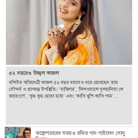
৫২ বছরেও উজ্জ্বল কাজল
বলিউড অভিনেত্রী কাজল ৫২ বছর বয়সেও ধরে রেখেছেন তার
সৌন্দর্য ও প্রাণবন্ত উপস্থিতি। ‘বাজিগর’, ‘দিলওয়ালে দুলহানিয়া লে
জায়েংগে’, ‘কুছ কুছ হোতা হ্যায়’ এবং ‘কাভি খুশি কাভি গাম’...
অস্ত্রোপচারের সময়ও রফির গান গাইলেন সোনু