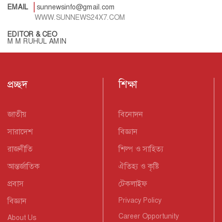
EMAIL
sunnewsinfo@gmail.com
WWW.SUNNEWS24X7.COM
EDITOR & CEO
M M RUHUL AMIN
প্রচ্ছদ
শিক্ষা
জাতীয়
বিনোদন
সারাদেশ
বিজ্ঞান
রাজনীতি
শিল্প ও সাহিত্য
আন্তর্জাতিক
ঐতিহ্য ও কৃষ্টি
প্রবাস
টেকলাইফ
বিজ্ঞান
Privacy Policy
Career Opportunity
About Us