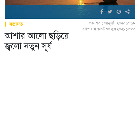
প্রকাশিত ১ জানুয়ারী ২০২০ ১৭:১৮
মতামত
সর্বশেষ আপডেট ৩০ জুন ২০২১ ১৫:০৩
আশার আলো ছড়িয়ে
জ্বলো নতুন সূর্য