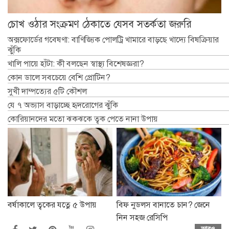
চোখ ওঠার সংক্রমণ ঠেকাতে যেসব সতর্কতা জরুরি
অক্সফোর্ডের গবেষণা: বাণিজ্যিক পোলট্রি খামারে বাড়ছে খাদ্যে বিষক্রিয়ার
ঝুঁকি
খালি পায়ে হাঁটা: কী বলছেন স্বাস্থ্য বিশেষজ্ঞরা?
কোন ডালে সবচেয়ে বেশি প্রোটিন?
সুখী দাম্পত্যের ৫টি কৌশল
যে ৭ অভ্যাস বাড়াচ্ছে হৃদরোগের ঝুঁকি
কোরিয়ানদের মতো ঝকঝকে ত্বক পেতে নানা উপায়
বর্ষাকালে ত্বকের যত্নে ৫ উপায়
বিফ নুডলস বানাতে চান? জেনে
নিন সহজ রেসিপি
আরও