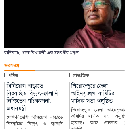
বানিয়াচং থেকে বিশ্ব জয়ী এক মহারথীর প্রস্থান
সবচেয়ে
পঠিত
সাম্প্রতিক
পিরোজপুরে জেলা
শেখ হাসিনার বক্তব্যে ফের
আইনশৃঙ্খলা কমিটির
অস্বস্তি, টানাপোড়েনে
মাসিক সভা অনুষ্ঠিত
বাংলাদেশ-ভারত সম্পর্ক?
পিরোজপুরে জেলা আইনশৃঙ্খলা
দিল্লিতে শেখ হাসিনার বক্তব্য ঘিরে
কমিটির মাসিক সভা অনুষ্ঠিত
নতুন করে আলোচনায় এসেছে
হয়েছে। আজ রোববার (৯
বাংলাদেশ-ভারত সম্পর্...
আগস্ট...