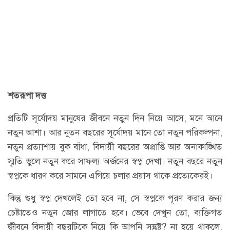
শতরূপা দত্ত
প্রতিটি সূর্যোদয় মানুষের জীবনে নতুন দিন নিয়ে আসে, মনে আনে
নতুন আশা। আর নুতন বছরের সূর্যোদয় মানে তো নতুন পরিকল্পনা,
নতুন প্রত্যাশায় বুক বাঁধা, বিদায়ী বছরের অপ্রাপ্তি আর অনাকাঙ্খিত
স্মৃতি ভুলে নতুন করে সাফল্য অর্জনের স্বপ্ন দেখা। নতুন বছরে নতুন
স্বপ্নকে ধারণ করে সামনে এগিয়ে চলার প্রয়াস থাকে প্রত্যেকেরই।
কিন্তু শুধু স্বপ্ন দেখলেই তো হবে না, সে স্বপ্নকে পূরণ করার জন্য
চেষ্টাতেও নতুন জোর লাগাতে হবে। ভেবে দেখুন তো, ব্যক্তিগত
জীবনে বিদায়ী বছরটিকে নিয়ে কি আপনি সন্তুষ্ট? না হয়ে থাকলে,