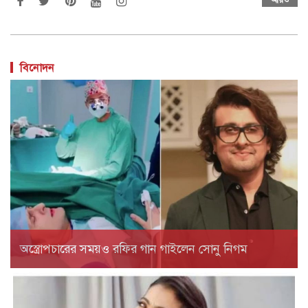
বিনোদন
অস্ত্রোপচারের সময়ও রফির গান গাইলেন সোনু নিগম