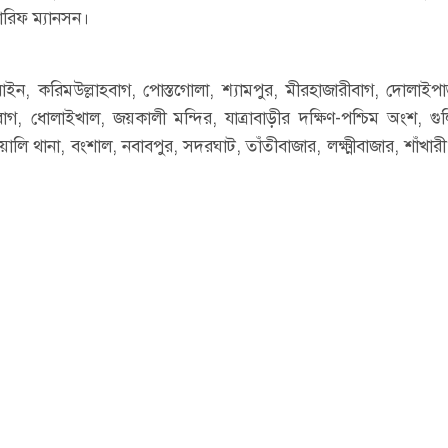
ারিফ ম্যানসন।
ুরাইন, করিমউল্লাহবাগ, পোস্তগোলা, শ্যামপুর, মীরহাজারীবাগ, দোলাইপা
বাগ, ধোলাইখাল, জয়কালী মন্দির, যাত্রাবাড়ীর দক্ষিণ-পশ্চিম অংশ, গুলি
ি থানা, বংশাল, নবাবপুর, সদরঘাট, তাঁতীবাজার, লক্ষ্মীবাজার, শাঁখারী