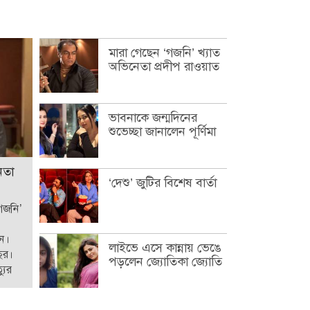
মারা গেছেন ‘গজনি’ খ্যাত
অভিনেতা প্রদীপ রাওয়াত
ভাবনাকে জন্মদিনের
শুভেচ্ছা জানালেন পূর্ণিমা
েতা
‘দেশু’ জুটির বিশেষ বার্তা
‘গজনি’
েন।
লাইভে এসে কান্নায় ভেঙে
ছর।
পড়লেন জ্যোতিকা জ্যোতি
যুর