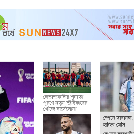
লেভান্ডফস্কির শূন্যতা
পূরণে নতুন স্ট্রাইকারের
খোঁজে বার্সেলোনা
স্পেনে দাবানল,
হাজির মেসি
স্পেনের রাজধানী ম