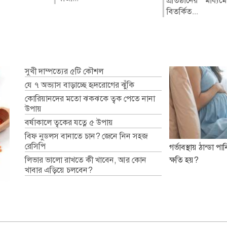
িরোধ এবং
প্রতিষ্ঠানের মাধ্যমে 
উপজেলার গোহা
বিতর্কিত...
মাধ্যমিক বিদ্যালয়ের 
বাইরে থা...
সুখী দাম্পত্যের ৫টি কৌশল
যে ৭ অভ্যাস বাড়াচ্ছে হৃদরোগের ঝুঁকি
কোরিয়ানদের মতো ঝকঝকে ত্বক পেতে নানা
উপায়
বর্ষাকালে ত্বকের যত্নে ৫ উপায়
বিফ নুডলস বানাতে চান? জেনে নিন সহজ
রেসিপি
গর্ভাবস্থায় ঠান্ডা 
লিভার ভালো রাখতে কী খাবেন, আর কোন
ক্ষতি হয়?
খাবার এড়িয়ে চলবেন?