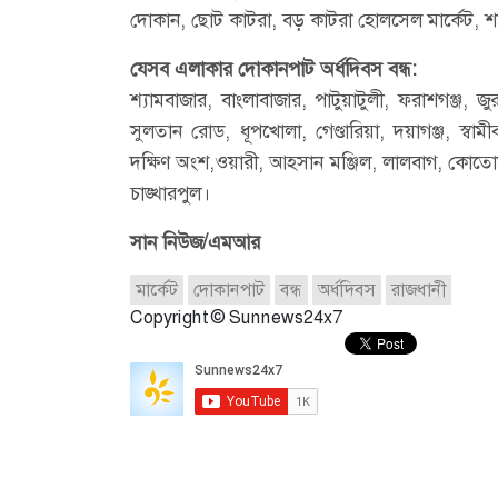
দোকান, ছোট কাটরা, বড় কাটরা হোলসেল মার্কেট, শ
যেসব এলাকার দোকানপাট অর্ধদিবস বন্ধ:
শ্যামবাজার, বাংলাবাজার, পাটুয়াটুলী, ফরাশগঞ্জ, জ
সুলতান রোড, ধূপখোলা, গেণ্ডারিয়া, দয়াগঞ্জ, স্বামী
দক্ষিণ অংশ,ওয়ারী, আহসান মঞ্জিল, লালবাগ, কোতোয়াল
চাঙ্খারপুল।
সান নিউজ/এমআর
মার্কেট
দোকানপাট
বন্ধ
অর্ধদিবস
রাজধানী
Copyright © Sunnews24x7