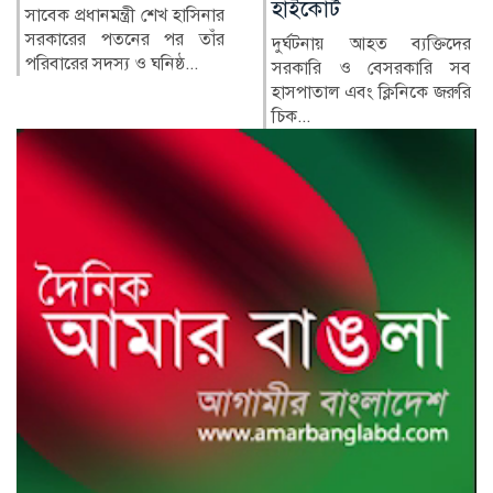
হাইকোর্ট
র‍্যাপিড অ্যাকশন ব্যাটালিয়ন
(র‍্যাব) বিলুপ্ত করে স্পেশাল
দুর্ঘটনায় আহত ব্যক্তিদের
রেসপন্স ব্যা...
সরকারি ও বেসরকারি সব
হাসপাতাল এবং ক্লিনিকে জরুরি
চিক...