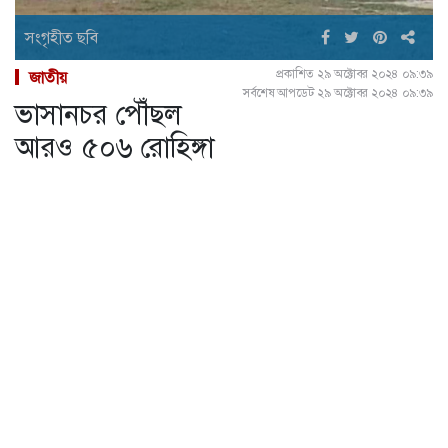
সংগৃহীত ছবি
প্রকাশিত ২৯ অক্টোবর ২০২৪ ০৯:৩৯
জাতীয়
সর্বশেষ আপডেট ২৯ অক্টোবর ২০২৪ ০৯:৩৯
ভাসানচর পৌঁছল
আরও ৫০৬ রোহিঙ্গা