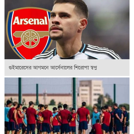
গুইমারেসের আগমনে আর্সেনালের শিরোপা স্বপ্ন