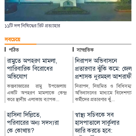
১১টি দল নিষিদ্ধের রিট প্রত্যাহার
সবচেয়ে
পঠিত
সাম্প্রতিক
নিরাপদ অভিবাসনে
মুন্সীগঞ্জে সাংবাদিকের
প্রতারণার ঝুঁকি কমে: জেলা
বিরুদ্ধে মামলার প্রতিবাদে
প্রশাসক নুরমহল আশরাফী
মানববন্ধন
নিরাপদ, নিয়মিত ও বিধিসম্মত
মুন্সীগঞ্জ প্রেসক্লাবের সিনিয়র সহ-
অভিবাসনের মাধ্যমে বিদেশগামী
সভাপতি মাহাবুব আলম বাবুর
কর্মীদের প্রতারণার ঝুঁ...
বিরুদ্ধে দায়ের করা...
স্বাস্থ্য সচিবকে সব
র‍্যাবের পরিবর্তে নতুন
হাসপাতালে সার্কুলার
বাহিনী, কী আছে খসড়া
জারি করতে হবে:
আইনে?