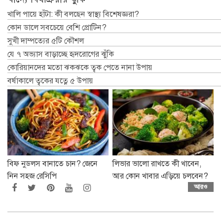
খালি পায়ে হাঁটা: কী বলছেন স্বাস্থ্য বিশেষজ্ঞরা?
কোন ডালে সবচেয়ে বেশি প্রোটিন?
সুখী দাম্পত্যের ৫টি কৌশল
যে ৭ অভ্যাস বাড়াচ্ছে হৃদরোগের ঝুঁকি
কোরিয়ানদের মতো ঝকঝকে ত্বক পেতে নানা উপায়
বর্ষাকালে ত্বকের যত্নে ৫ উপায়
বিফ নুডলস বানাতে চান? জেনে
লিভার ভালো রাখতে কী খাবেন,
নিন সহজ রেসিপি
আর কোন খাবার এড়িয়ে চলবেন?
আরও