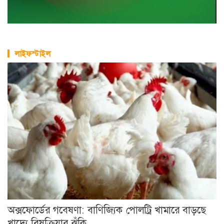
লাইফস্টাইল
অক্সফোর্ডের গবেষণা: বাণিজ্যিক পোলট্রি খামারে বাড়ছে
খাদ্যে বিষক্রিয়ার ঝুঁকি