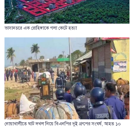
ভাসানচরে এক রোহিঙ্গাকে গলা কেটে হত্যা
নোয়াখালীতে ঘাট দখল নিয়ে বিএনপির দুই গ্রুপের সংঘর্ষ, আহত ১০