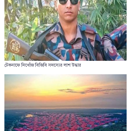
টেকনাফে নিখোঁজ বিজিবি সদস্যের লাশ উদ্ধার