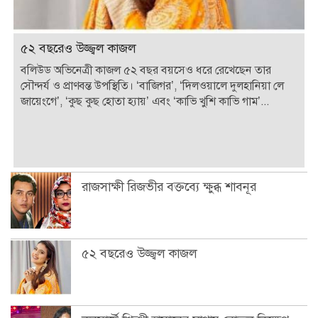
৫২ বছরেও উজ্জ্বল কাজল
বলিউড অভিনেত্রী কাজল ৫২ বছর বয়সেও ধরে রেখেছেন তার
সৌন্দর্য ও প্রাণবন্ত উপস্থিতি। ‘বাজিগর’, ‘দিলওয়ালে দুলহানিয়া লে
জায়েংগে’, ‘কুছ কুছ হোতা হ্যায়’ এবং ‘কাভি খুশি কাভি গাম’...
রাজসাক্ষী রিজভীর বক্তব্যে ক্ষুব্ধ শাবনূর
৫২ বছরেও উজ্জ্বল কাজল