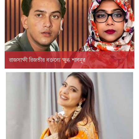
রাজসাক্ষী রিজভীর বক্তব্যে ক্ষুব্ধ শাবনূর