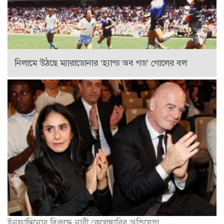
নিলামে উঠছে ম্যারাডোনার ‘হ্যান্ড অব গড’ গোলের বল
ইনফান্তিনোর বিরুদ্ধে নারী কেলেঙ্কারির অভিযোগ