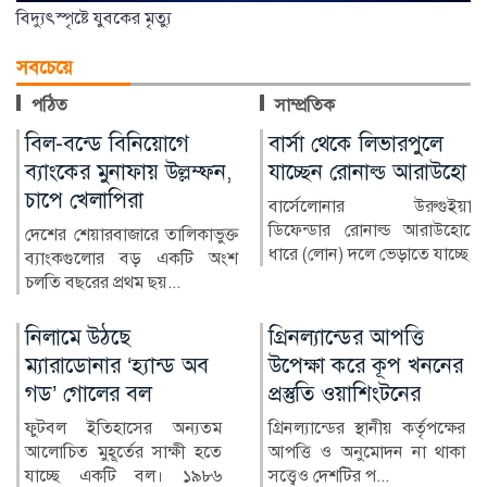
বিদ্যুৎস্পৃষ্টে যুবকের মৃত্যু
সবচেয়ে
পঠিত
সাম্প্রতিক
বার্সা থেকে লিভারপুলে
চিকিৎসক নিরাপদ
যাচ্ছেন রোনাল্ড আরাউহো
থাকলেই বদলাবে
স্বাস্থ্যসেবার চিত্র
বার্সেলোনার উরুগুইয়ান
ডিফেন্ডার রোনাল্ড আরাউহোকে
বাংলাদেশের স্বাস্থ্য খাতে গত
ধারে (লোন) দলে ভেড়াতে যাচ্ছে...
কয়েক দশকে উল্লেখযোগ্য
অগ্রগতি হয়েছে। মাতৃ ও শি...
গ্রিনল্যান্ডের আপত্তি
রাশিয়া-ইউক্রেন
উপেক্ষা করে কূপ খননের
পাল্টাপাল্টি হামলায়
প্রস্তুতি ওয়াশিংটনের
নিহত ৩, আহত ১০
গ্রিনল্যান্ডের স্থানীয় কর্তৃপক্ষের
রাশিয়া ও ইউক্রেনের মধ্যে
আপত্তি ও অনুমোদন না থাকা
শনিবার রাতভর পাল্টাপাল্টি
সত্ত্বেও দেশটির প...
হামলায় অন্তত তিনজন নিহত