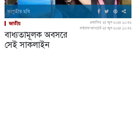
সংগৃহীত ছবি
প্রকাশিত ২৫ জুন ২০২৪ ১০:৩২
জাতীয়
সর্বশেষ আপডেট ২৫ জুন ২০২৪ ১০:৩২
বাধ্যতামূলক অবসরে
সেই সাকলাইন