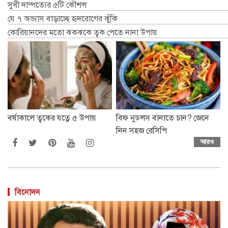
সুখী দাম্পত্যের ৫টি কৌশল
যে ৭ অভ্যাস বাড়াচ্ছে হৃদরোগের ঝুঁকি
কোরিয়ানদের মতো ঝকঝকে ত্বক পেতে নানা উপায়
বর্ষাকালে ত্বকের যত্নে ৫ উপায়
বিফ নুডলস বানাতে চান? জেনে
নিন সহজ রেসিপি
আরও
বিনোদন