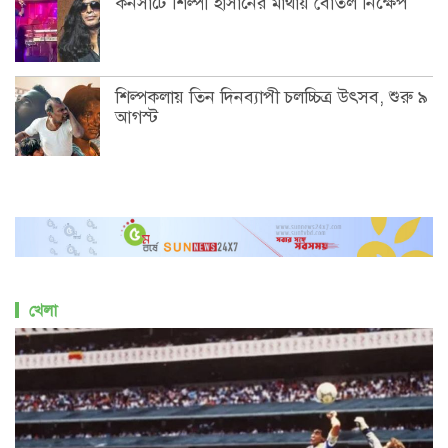
কনসার্টে শিল্পী হাসানের মাথায় বোতল নিক্ষেপ
শিল্পকলায় তিন দিনব্যাপী চলচ্চিত্র উৎসব, শুরু ৯
আগস্ট
খেলা