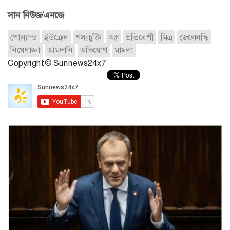
সান নিউজ/এনজে
পোল্যান্ড
ইউক্রেন
শস্যচুক্তি
অস্ত্র
প্রতিবেশী
মিত্র
জেলেনস্কি
নিষেধাজ্ঞা
আমদানি
অভিযোগ
মামলা
Copyright © Sunnews24x7