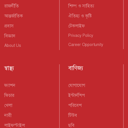
রাজনীতি
শিল্প ও সাহিত্য
আন্তর্জাতিক
ঐতিহ্য ও কৃষ্টি
প্রবাস
টেকলাইফ
বিজ্ঞান
Privacy Policy
Career Opportunity
About Us
স্বাস্থ্য
বাণিজ্য
ফ্যাশন
যোগাযোগ
ফিচার
ইন্টার্নশিপ
খেলা
পরিবেশ
নারী
টিউব
লাইফস্টাইল
ছবি