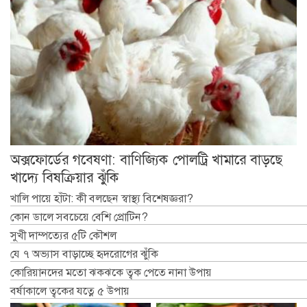
অক্সফোর্ডের গবেষণা: বাণিজ্যিক পোলট্রি খামারে বাড়ছে
খাদ্যে বিষক্রিয়ার ঝুঁকি
খালি পায়ে হাঁটা: কী বলছেন স্বাস্থ্য বিশেষজ্ঞরা?
কোন ডালে সবচেয়ে বেশি প্রোটিন?
সুখী দাম্পত্যের ৫টি কৌশল
যে ৭ অভ্যাস বাড়াচ্ছে হৃদরোগের ঝুঁকি
কোরিয়ানদের মতো ঝকঝকে ত্বক পেতে নানা উপায়
বর্ষাকালে ত্বকের যত্নে ৫ উপায়