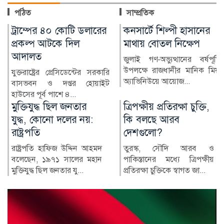
পঠিত
সাম্প্রতিক
কনসার্টে শিল্পী হাসানের
প্রস্তুতি ম্যাচে অস্ট্রেলিয়ার
মাথায় বোতল নিক্ষেপ
কাছে হার বাংলাদেশের
জুলাই গণ-অভ্যুত্থানের বর্ষপূর্তি
অস্ট্রেলিয়ার বিপক্ষে দুই টেস্টের
উপলক্ষে রাজধানীর মানিক মিয়া
সিরিজ শুরুর আগে প্রস্তুতি ম্যাচে
অ্যাভিনিউয়ে আয়োজ...
বড় ধাক্কা খ...
ত্রিপক্ষীয় প্রতিরক্ষা চুক্তি,
বার্সা থেকে লিভারপুলে
কি বলছে আরব
যাচ্ছেন রোনাল্ড
দেশগুলো?
আরাউহো
তুরস্ক, সৌদি আরব ও
বার্সেলোনার উরুগুইয়ান
পাকিস্তানের মধ্যে ত্রিপক্ষীয়
ডিফেন্ডার রোনাল্ড আরাউহোকে
প্রতিরক্ষা চুক্তিকে স্বাগত জা...
ধারে (লোন) দলে ভেড়াতে
যাচ্ছে...