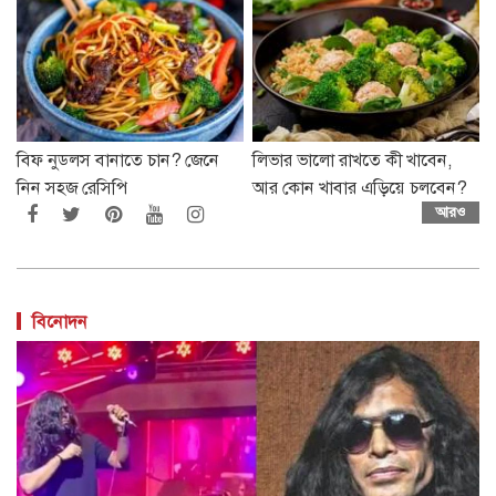
বিফ নুডলস বানাতে চান? জেনে
লিভার ভালো রাখতে কী খাবেন,
নিন সহজ রেসিপি
আর কোন খাবার এড়িয়ে চলবেন?
আরও
বিনোদন