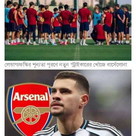
লেভান্ডফস্কির শূন্যতা পূরণে নতুন স্ট্রাইকারের খোঁজে বার্সেলোনা