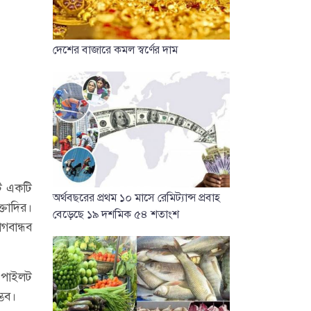
দেশের বাজারে কমল স্বর্ণের দাম
টি একটি
অর্থবছরের প্রথম ১০ মাসে রেমিট্যান্স প্রবাহ
্তাদির।
বেড়েছে ১৯ দশমিক ৫৪ শতাংশ
গবান্ধব
ত পাইলট
্ভব।