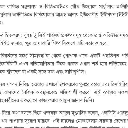
েলে বাণিজ্য মন্ত্রণালয় ও বিজিএমইএর যৌথ উদ্যোগে সার্কুলার অর্থনী
কুলার অর্থনীতিতে বিনিয়োগের আগ্রহ জানায় ইউরোপীয় ইউনিয়ন (ইইউ
ে।
তর ত্বরান্বিতকরণ: সুইচ টু সিই পাইলট প্রকল্পসমূহ থেকে প্রাপ্ত অভিজ্ঞতাসমূহ
্রী। ইইউ জানায়, ক্ষুদ্র ও মাঝারি শিল্প বিকাশে এটি সহায়ক হবে।
 পরিবর্তনের মধ্যে সীমাবদ্ধ না থেকে পোশাক খাতে একটি পদ্ধতিগত পরি
াসটেইনেবিলিটি এখন প্রতিযোগিতায় টিকে থাকার প্রধান শর্ত হয়ে দাঁড়িয়েছে।
ে ঝুঁকছেন যা একই সঙ্গে দক্ষ এবং দায়িত্বশীল।
্ত সম্পদ নিবিড় হওয়ায় এখানে উপকরণের পুনঃব্যবহার এবং রিসাইক্লিং 
রং আমাদের বৈশ্বিক অবস্থানকেও শক্তিশালী করবে। এই রূপান্তর স
 সরবরাহকারীদের একযোগে কাজ করার আহ্বান জানান তিনি।
লেঞ্জ নিয়ে কথা বলতে গিয়ে খন্দকার আব্দুল মুক্তাদির বলেন, এলডিসি গ্র্যা
 সুদে ঋণ পাওয়ার সুযোগ হারাবে। এই চ্যালেঞ্জ মোকাবেলায় সরকার দেশের ভ