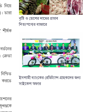
তি নিয়ে
)। তারা
বৃষ্টি ও তেলের দামের প্রভাব
নিত্যপণ্যের বাজারে
’ শীর্ষক
বর্তনের
 ক্রেতা
নিশ্চিত
ইসলামী ব্যাংকের রেমিট্যান্স গ্রাহকদের জন্য
ফল করতে
সাইকেল অফার
জুয়েশনের
ূখণ্ডকে