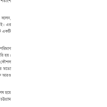
 শতাংশ
ি বলেন,
দেই। এর
টি একটি
 পরিমাণ
ৈরি হয়।
ল কৌশল
রার মতো
াকে আরও
শেষ হয়ে
্টগ্রাম