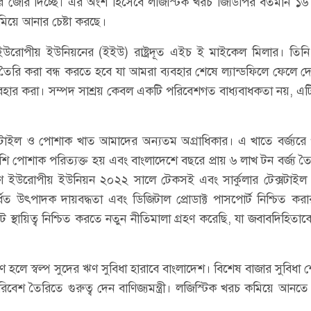
জোর দিচ্ছে। এর অংশ হিসেবে লজিস্টিক খরচ জিডিপির বর্তমান ১৬
মিয়ে আনার চেষ্টা করছে।
ত ইউরোপীয় ইউনিয়নের (ইইউ) রাষ্ট্রদূত এইচ ই মাইকেল মিলার। তিন
রি করা বন্ধ করতে হবে যা আমরা ব্যবহার শেষে ল্যান্ডফিলে ফেলে 
যবহার করা। সম্পদ সাশ্রয় কেবল একটি পরিবেশগত বাধ্যবাধকতা নয়, এ
ক্সটাইল ও পোশাক খাত আমাদের অন্যতম অগ্রাধিকার। এ খাতে বর্জ্যরে
পোশাক পরিত্যক্ত হয় এবং বাংলাদেশে বছরে প্রায় ৬ লাখ টন বর্জ্য ত
কারণে ইউরোপীয় ইউনিয়ন ২০২২ সালে টেকসই এবং সার্কুলার টেক্সটাই
িত উৎপাদক দায়বদ্ধতা এবং ডিজিটাল প্রোডাক্ট পাসপোর্ট নিশ্চিত ক
ট স্থায়িত্ব নিশ্চিত করতে নতুন নীতিমালা গ্রহণ করেছি, যা জবাবদিহিত
ণ হলে স্বল্প সুদের ঋণ সুবিধা হারাবে বাংলাদেশ। বিশেষ বাজার সুবিধা 
বেশ তৈরিতে গুরুত্ব দেন বাণিজ্যমন্ত্রী। লজিস্টিক খরচ কমিয়ে আনতে চট