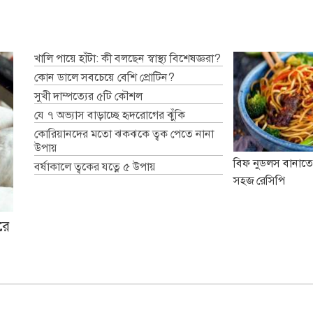
খালি পায়ে হাঁটা: কী বলছেন স্বাস্থ্য বিশেষজ্ঞরা?
কোন ডালে সবচেয়ে বেশি প্রোটিন?
সুখী দাম্পত্যের ৫টি কৌশল
যে ৭ অভ্যাস বাড়াচ্ছে হৃদরোগের ঝুঁকি
কোরিয়ানদের মতো ঝকঝকে ত্বক পেতে নানা
উপায়
বিফ নুডলস বানাতে
বর্ষাকালে ত্বকের যত্নে ৫ উপায়
সহজ রেসিপি
রে