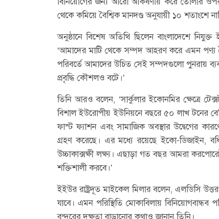
বিনিয়োগের জন্য আরো আকর্ষণীয় করে তোলার ওপর 
থেকে কমিয়ে বৈশ্বিক মানদণ্ড অনুযায়ী ১০ শতাংশে না
অনুষ্ঠানে বিশেষ অতিথি ছিলেন বাংলাদেশে নিযুক্
‘আমাদের মাটি থেকে সম্পদ আহরণ করে এমন পণ্য তৈ
পরিবর্তে আমাদের উচিত সেই সম্পদগুলো পুনরায় ব্
প্রবৃদ্ধি কৌশলও বটে।’
তিনি আরও বলেন, ‘সার্কুলার ইকোনমির ক্ষেত্রে টে
বিশাল ইউরোপীয় ইউনিয়নে বছরে ৫০ লাখ টনের বেশি 
ফাস্ট ফ্যাশন এবং সামাজিক অবস্থার উদ্বেগের 
গ্রহণ করেছে। এর মধ্যে রয়েছে ইকো-ডিজাইন, বর্ধ
উচ্চাকাক্সক্ষী লক্ষ্য। এছাড়া গত বছর আমরা করপোরে
শক্তিশালী করবে।’
ইইউর রাষ্ট্রদূত মাইকেল মিলার বলেন, এলডিসি উত্তর
যাবে। এমন পরিস্থিতি মোকাবিলায় বিনিয়োগবান্ধব পরি
বন্দরের দক্ষতা বাড়ানোর কথাও জানান তিনি।