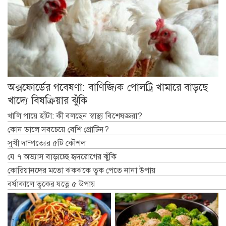
অক্সফোর্ডের গবেষণা: বাণিজ্যিক পোলট্রি খামারে বাড়ছে
খাদ্যে বিষক্রিয়ার ঝুঁকি
খালি পায়ে হাঁটা: কী বলছেন স্বাস্থ্য বিশেষজ্ঞরা?
কোন ডালে সবচেয়ে বেশি প্রোটিন?
সুখী দাম্পত্যের ৫টি কৌশল
যে ৭ অভ্যাস বাড়াচ্ছে হৃদরোগের ঝুঁকি
কোরিয়ানদের মতো ঝকঝকে ত্বক পেতে নানা উপায়
বর্ষাকালে ত্বকের যত্নে ৫ উপায়