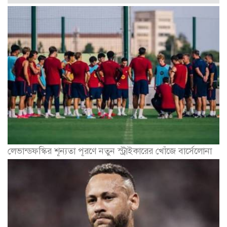
লেভান্ডফস্কির শূন্যতা পূরণে নতুন স্ট্রাইকারের খোঁজে বার্সেলোনা