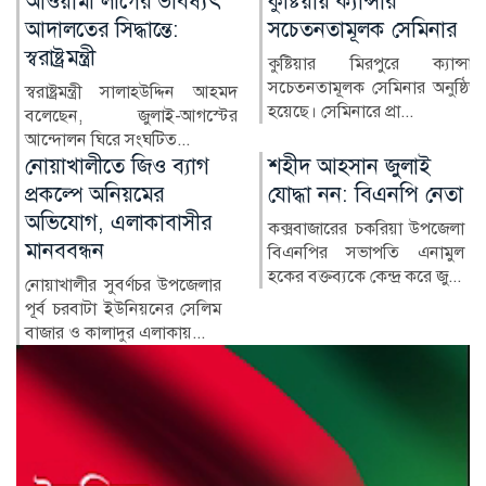
কুষ্টিয়ায় ক্যান্সার
লাখ টাকার ফল-নাস্তা নিয়ে
সচেতনতামূলক সেমিনার
সাবেক ইউএনওকে ঘিরে
প্রশ্ন
কুষ্টিয়ার মিরপুরে ক্যান্সার
সচেতনতামূলক সেমিনার অনুষ্ঠিত
কুষ্টিয়ার মিরপুর উপজেলার সাবেক
হয়েছে। সেমিনারে প্রা...
নির্বাহী কর্মকর্তা (ইউএনও)
নাজমুল ইসলামের বিরু...
শহীদ আহসান জুলাই
হাসিনা দিল্লিতে,
যোদ্ধা নন: বিএনপি নেতা
পরিবারের অন্য সদস্যরা
কে কোথায়?
কক্সবাজারের চকরিয়া উপজেলা
বিএনপির সভাপতি এনামুল
সাবেক প্রধানমন্ত্রী শেখ হাসিনার
হকের বক্তব্যকে কেন্দ্র করে জু...
সরকারের পতনের পর তাঁর
পরিবারের সদস্য ও ঘনিষ্ঠ...