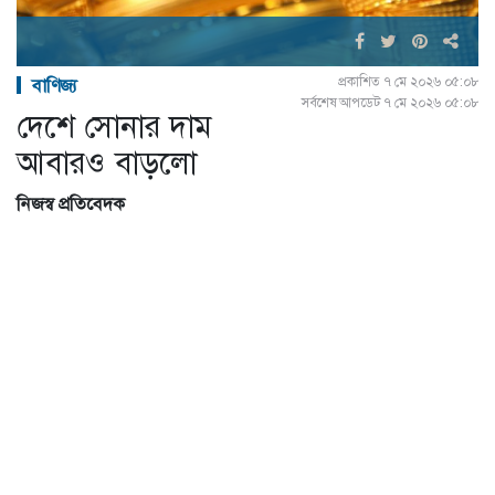
প্রকাশিত ৭ মে ২০২৬ ০৫:০৮
বাণিজ্য
সর্বশেষ আপডেট ৭ মে ২০২৬ ০৫:০৮
দেশে সোনার দাম
আবারও বাড়লো
নিজস্ব প্রতিবেদক