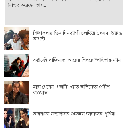
নিশ্চিত করেছেন তার...
শিল্পকলায় তিন দিনব্যাপী চলচ্চিত্র উৎসব, শুরু ৯
আগস্ট
সপ্তাহেই বাজিমাত, আয়ের শিখরে স্পাইডার-ম্যান
মারা গেছেন ‘গজনি’ খ্যাত অভিনেতা প্রদীপ
রাওয়াত
ভাবনাকে জন্মদিনের শুভেচ্ছা জানালেন পূর্ণিমা