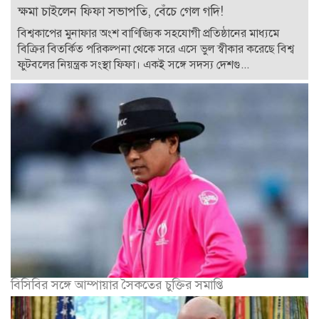
ক্ষমা চাইলেন ফিফা সভাপতি, বেঁচে গেল গদি!
বিশ্বকাপের মুনাফার অংশ বাণিজ্যিক সহযোগী প্রতিষ্ঠানের মাধ্যমে
বিক্রির বিতর্কিত পরিকল্পনা থেকে সরে এসে ভুল স্বীকার করেছে বিশ্ব
ফুটবলের নিয়ন্ত্রক সংস্থা ফিফা। একই সঙ্গে সদস্য দেশগু...
বিসিবির সঙ্গে আম্পায়ার সৈকতের চুক্তির সমাপ্তি