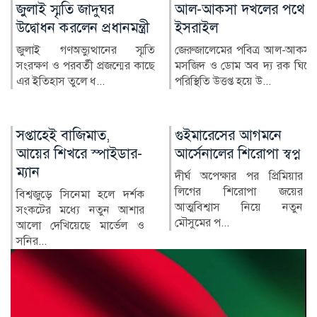
আল-আকসা দখলের পথে
মারা গেছেন ‘গজনি’ খ্যাত
ইসরাইল
অভিনেতা প্রদীপ রাওয়াত
জেরুজালেমের পবিত্র আল-আকসা
ভারতীয় চলচ্চিত্রের পরিচিত মুখ ও
মসজিদ ও ডোম অব দ্য রক ঘিরে
‘গজনি’ সিনেমার খলনায়ক চরিত্রে
পরিস্থিতি উত্তপ্ত হয়ে উ...
জনপ...
গুইমারেসের আগমনে
জাকারবার্গ ক্ষমা চাইলেন
আর্সেনালের শিরোপা স্বপ্ন
ভারত সরকারের কাছে
দীর্ঘ অপেক্ষার পর প্রিমিয়ার
সামাজিক যোগাযোগমাধ্যমে
লিগের শিরোপা জয়ের
শিশু যৌন নিপীড়নমূলক
আত্মবিশ্বাস নিয়ে নতুন
কনটেন্ট এবং বিভিন্ন
মৌসুমের প...
পরিচালনাগত ত্র...