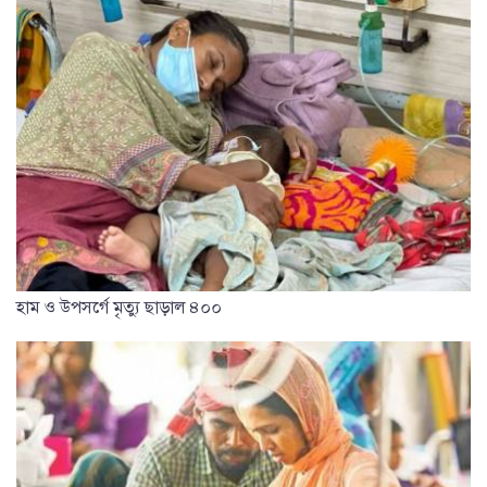
হাম ও উপসর্গে মৃত্যু ছাড়াল ৪০০