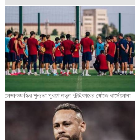
লেভান্ডফস্কির শূন্যতা পূরণে নতুন স্ট্রাইকারের খোঁজে বার্সেলোনা