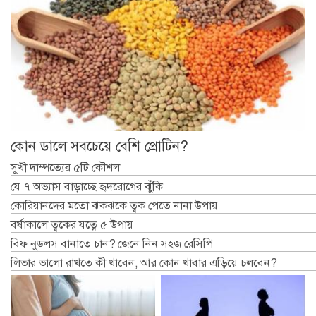
কোন ডালে সবচেয়ে বেশি প্রোটিন?
সুখী দাম্পত্যের ৫টি কৌশল
যে ৭ অভ্যাস বাড়াচ্ছে হৃদরোগের ঝুঁকি
কোরিয়ানদের মতো ঝকঝকে ত্বক পেতে নানা উপায়
বর্ষাকালে ত্বকের যত্নে ৫ উপায়
বিফ নুডলস বানাতে চান? জেনে নিন সহজ রেসিপি
লিভার ভালো রাখতে কী খাবেন, আর কোন খাবার এড়িয়ে চলবেন?