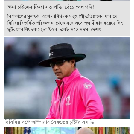
ক্ষমা চাইলেন ফিফা সভাপতি, বেঁচে গেল গদি!
বিশ্বকাপের মুনাফার অংশ বাণিজ্যিক সহযোগী প্রতিষ্ঠানের মাধ্যমে
বিক্রির বিতর্কিত পরিকল্পনা থেকে সরে এসে ভুল স্বীকার করেছে বিশ্ব
ফুটবলের নিয়ন্ত্রক সংস্থা ফিফা। একই সঙ্গে সদস্য দেশগু...
বিসিবির সঙ্গে আম্পায়ার সৈকতের চুক্তির সমাপ্তি