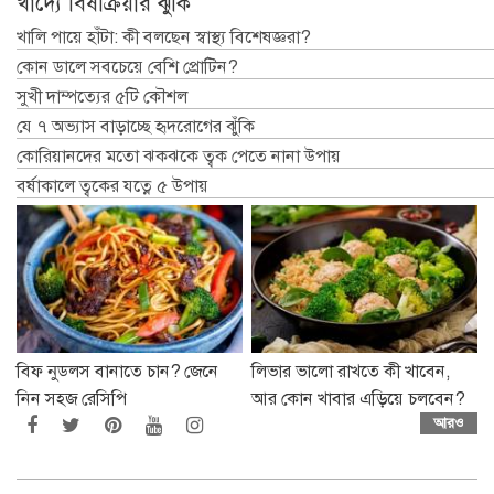
খাদ্যে বিষক্রিয়ার ঝুঁকি
খালি পায়ে হাঁটা: কী বলছেন স্বাস্থ্য বিশেষজ্ঞরা?
কোন ডালে সবচেয়ে বেশি প্রোটিন?
সুখী দাম্পত্যের ৫টি কৌশল
যে ৭ অভ্যাস বাড়াচ্ছে হৃদরোগের ঝুঁকি
কোরিয়ানদের মতো ঝকঝকে ত্বক পেতে নানা উপায়
বর্ষাকালে ত্বকের যত্নে ৫ উপায়
বিফ নুডলস বানাতে চান? জেনে
লিভার ভালো রাখতে কী খাবেন,
নিন সহজ রেসিপি
আর কোন খাবার এড়িয়ে চলবেন?
আরও