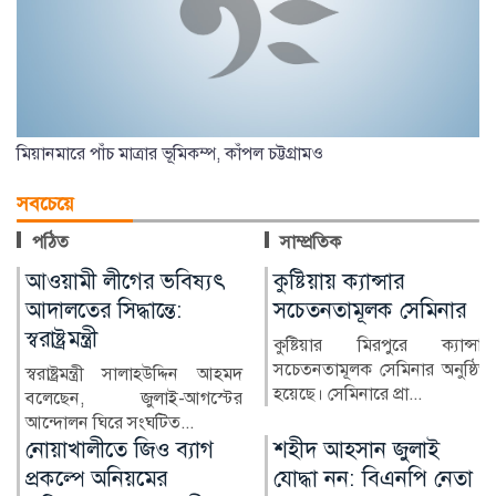
মিয়ানমারে পাঁচ মাত্রার ভূমিকম্প, কাঁপল চট্টগ্রামও
সবচেয়ে
পঠিত
সাম্প্রতিক
কুষ্টিয়ায় ক্যান্সার
লাখ টাকার ফল-নাস্তা নিয়ে
সচেতনতামূলক সেমিনার
সাবেক ইউএনওকে ঘিরে
প্রশ্ন
কুষ্টিয়ার মিরপুরে ক্যান্সার
সচেতনতামূলক সেমিনার অনুষ্ঠিত
কুষ্টিয়ার মিরপুর উপজেলার সাবেক
হয়েছে। সেমিনারে প্রা...
নির্বাহী কর্মকর্তা (ইউএনও)
নাজমুল ইসলামের বিরু...
শহীদ আহসান জুলাই
হাসিনা দিল্লিতে,
যোদ্ধা নন: বিএনপি নেতা
পরিবারের অন্য সদস্যরা