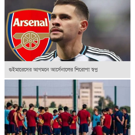
গুইমারেসের আগমনে আর্সেনালের শিরোপা স্বপ্ন