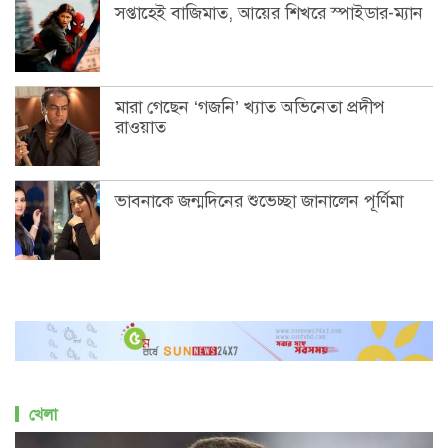
খেলা
গুইমারেসের আগমনে আর্সেনালের শিরোপা স্বপ্ন