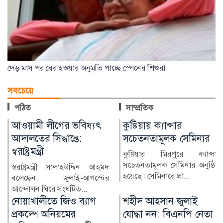
কুষ্টিয়ায় ক্যান্সার
লাখ টাকার ফল-নাস্তা নিয়ে
সচেতনতামূলক সেমিনার
সাবেক ইউএনওকে ঘিরে
প্রশ্ন
কুষ্টিয়ার মিরপুরে ক্যান্সার
সচেতনতামূলক সেমিনার অনুষ্ঠিত
কুষ্টিয়ার মিরপুর উপজেলার সাবেক
হয়েছে। সেমিনারে প্রা...
নির্বাহী কর্মকর্তা (ইউএনও)
নাজমুল ইসলামের বিরু...
শহীদ আহসান জুলাই
হাসিনা দিল্লিতে,
যোদ্ধা নন: বিএনপি নেতা
পরিবারের অন্য সদস্যরা
কে কোথায়?
কক্সবাজারের চকরিয়া উপজেলা
বিএনপির সভাপতি এনামুল
সাবেক প্রধানমন্ত্রী শেখ হাসিনার
হকের বক্তব্যকে কেন্দ্র করে জু...
সরকারের পতনের পর তাঁর
পরিবারের সদস্য ও ঘনিষ্ঠ...