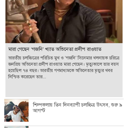
নিশ্চিত করেছেন তার...
শিল্পকলায় তিন দিনব্যাপী চলচ্চিত্র উৎসব, শুরু ৯
আগস্ট
সপ্তাহেই বাজিমাত, আয়ের শিখরে স্পাইডার-ম্যান
মারা গেছেন ‘গজনি’ খ্যাত অভিনেতা প্রদীপ
রাওয়াত
ভাবনাকে জন্মদিনের শুভেচ্ছা জানালেন পূর্ণিমা