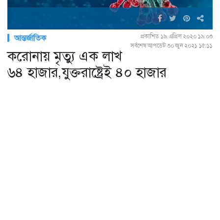
প্রকাশিত ১৯ এপ্রিল ২০২০ ১৯:০৩
আন্তর্জাতিক
সর্বশেষ আপডেট ৩০ জুন ২০২১ ১৫:১১
করোনায় মৃত্যু এক লাখ
৬৪ হাজার,যুক্তরাষ্ট্রেই ৪০ হাজার