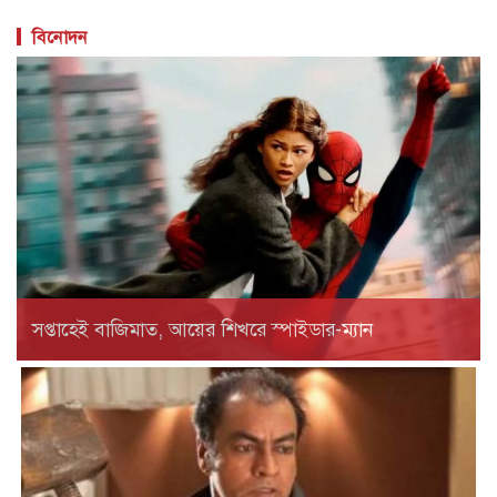
সপ্তাহেই বাজিমাত, আয়ের শিখরে স্পাইডার-ম্যান
মারা গেছেন ‘গজনি’ খ্যাত অভিনেতা প্রদীপ রাওয়াত
ভারতীয় চলচ্চিত্রের পরিচিত মুখ ও ‘গজনি’ সিনেমার খলনায়ক চরিত্রে
জনপ্রিয় অভিনেতা প্রদীপ রাওয়াত মারা গেছেন। মৃত্যুকালে তার বয়স
হয়েছিল ৭৪ বছর। ভারতীয় গণমাধ্যমকে অভিনেতার মৃত্যুর খবর