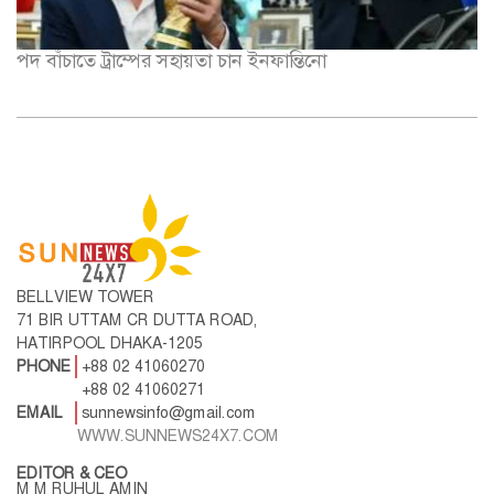
BELLVIEW TOWER
71 BIR UTTAM CR DUTTA ROAD,
HATIRPOOL DHAKA-1205
PHONE
+88 02 41060270
+88 02 41060271
EMAIL
sunnewsinfo@gmail.com
WWW.SUNNEWS24X7.COM
EDITOR & CEO
M M RUHUL AMIN
প্রচ্ছদ
শিক্ষা
জাতীয়
বিনোদন
সারাদেশ
বিজ্ঞান
রাজনীতি
শিল্প ও সাহিত্য
আন্তর্জাতিক
ঐতিহ্য ও কৃষ্টি