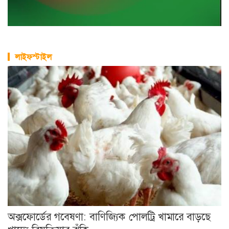
অক্সফোর্ডের গবেষণা: বাণিজ্যিক পোলট্রি খামারে বাড়ছে
খাদ্যে বিষক্রিয়ার ঝুঁকি
খালি পায়ে হাঁটা: কী বলছেন স্বাস্থ্য বিশেষজ্ঞরা?
কোন ডালে সবচেয়ে বেশি প্রোটিন?
সুখী দাম্পত্যের ৫টি কৌশল
যে ৭ অভ্যাস বাড়াচ্ছে হৃদরোগের ঝুঁকি
কোরিয়ানদের মতো ঝকঝকে ত্বক পেতে নানা উপায়
বর্ষাকালে ত্বকের যত্নে ৫ উপায়