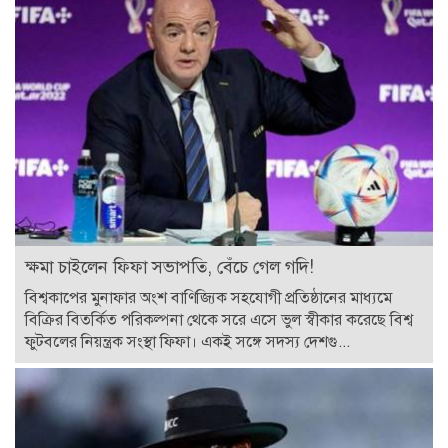
ক্ষমা চাইলেন ফিফা সভাপতি, বেঁচে গেল গদি!
বিশ্বকাপের মুনাফার অংশ বাণিজ্যিক সহযোগী প্রতিষ্ঠানের মাধ্যমে
বিক্রির বিতর্কিত পরিকল্পনা থেকে সরে এসে ভুল স্বীকার করেছে বিশ্ব
ফুটবলের নিয়ন্ত্রক সংস্থা ফিফা। একই সঙ্গে সদস্য দেশগু...
বিসিবির সঙ্গে আম্পায়ার সৈকতের চুক্তির সমাপ্তি