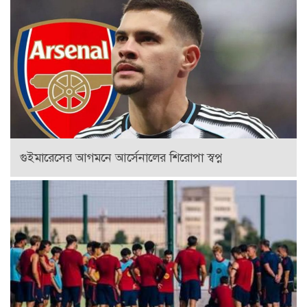
লেভান্ডফস্কির শূন্যতা পূরণে নতুন স্ট্রাইকারের খোঁজে বার্সেলোনা