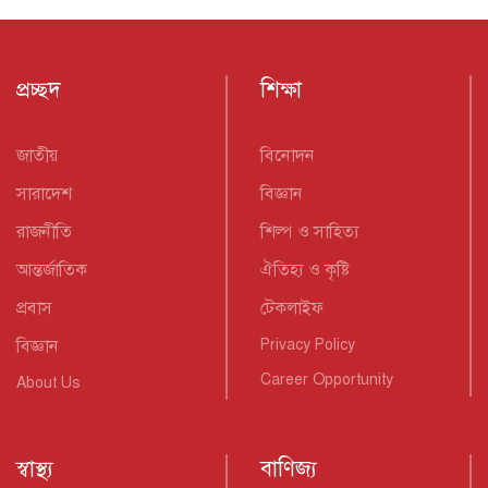
প্রবাস
টেকলাইফ
বিজ্ঞান
Privacy Policy
Career Opportunity
About Us
স্বাস্থ্য
বাণিজ্য
ফ্যাশন
যোগাযোগ
ফিচার
ইন্টার্নশিপ
খেলা
পরিবেশ
নারী
টিউব
লাইফস্টাইল
ছবি
Terms & Condition
সান পরিবার
News Rss Feeds