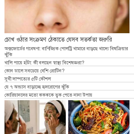
চোখ ওঠার সংক্রমণ ঠেকাতে যেসব সতর্কতা জরুরি
অক্সফোর্ডের গবেষণা: বাণিজ্যিক পোলট্রি খামারে বাড়ছে খাদ্যে বিষক্রিয়ার
ঝুঁকি
খালি পায়ে হাঁটা: কী বলছেন স্বাস্থ্য বিশেষজ্ঞরা?
কোন ডালে সবচেয়ে বেশি প্রোটিন?
সুখী দাম্পত্যের ৫টি কৌশল
যে ৭ অভ্যাস বাড়াচ্ছে হৃদরোগের ঝুঁকি
কোরিয়ানদের মতো ঝকঝকে ত্বক পেতে নানা উপায়