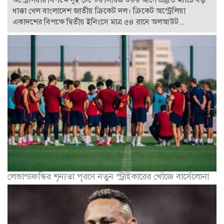
ধাক্কা খেল বাংলাদেশ জাতীয় ক্রিকেট দল। ক্রিকেট অস্ট্রেলিয়া
একাদশের বিপক্ষে দ্বিতীয় ইনিংসে মাত্র ৫৪ রানে অলআউট...
লেভান্ডফস্কির শূন্যতা পূরণে নতুন স্ট্রাইকারের খোঁজে বার্সেলোনা