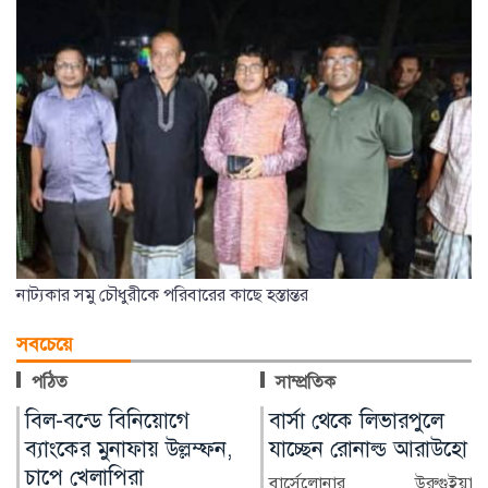
নাট্যকার সমু চৌধুরীকে পরিবারের কাছে হস্তান্তর
সবচেয়ে
পঠিত
সাম্প্রতিক
বার্সা থেকে লিভারপুলে
চিকিৎসক নিরাপদ
যাচ্ছেন রোনাল্ড আরাউহো
থাকলেই বদলাবে
স্বাস্থ্যসেবার চিত্র
বার্সেলোনার উরুগুইয়ান