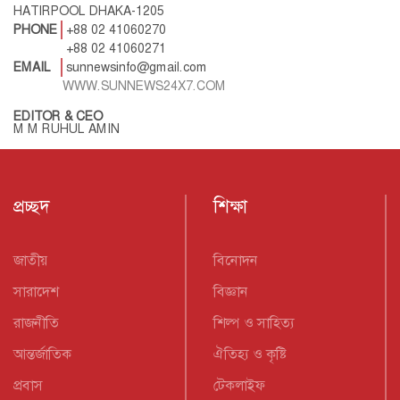
HATIRPOOL DHAKA-1205
PHONE
+88 02 41060270
+88 02 41060271
EMAIL
sunnewsinfo@gmail.com
WWW.SUNNEWS24X7.COM
EDITOR & CEO
M M RUHUL AMIN
প্রচ্ছদ
শিক্ষা
জাতীয়
বিনোদন
সারাদেশ
বিজ্ঞান
রাজনীতি
শিল্প ও সাহিত্য
আন্তর্জাতিক
ঐতিহ্য ও কৃষ্টি
প্রবাস
টেকলাইফ