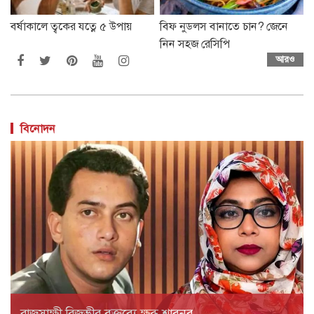
বর্ষাকালে ত্বকের যত্নে ৫ উপায়
বিফ নুডলস বানাতে চান? জেনে
নিন সহজ রেসিপি
আরও
বিনোদন
রাজসাক্ষী রিজভীর বক্তব্যে ক্ষুব্ধ শাবনূর