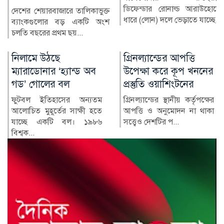
ডিফেন্ডার রোনাল্ড আরাউহোকে
বাংলাদেশের স্বাস্থ্য খাতে গত
ধারে (লোন) দলে ভেড়াতে যাচ্ছে...
কয়েক দশকে উল্লেখযোগ্য
অগ্রগতি হয়েছে। মাতৃ ও শি...
গ্রিনল্যান্ডের আপত্তি
রাশিয়া-ইউক্রেন
উপেক্ষা করে কূপ খননের
পাল্টাপাল্টি হামলায়
প্রস্তুতি ওয়াশিংটনের
নিহত ৩, আহত ১০
গ্রিনল্যান্ডের স্থানীয় কর্তৃপক্ষের
রাশিয়া ও ইউক্রেনের মধ্যে
আপত্তি ও অনুমোদন না থাকা
শনিবার রাতভর পাল্টাপাল্টি
সত্ত্বেও দেশটির প...
হামলায় অন্তত তিনজন নিহত
ও...