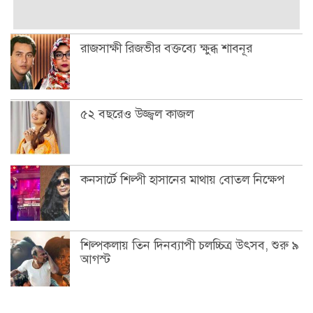
রাজসাক্ষী রিজভীর বক্তব্যে ক্ষুব্ধ শাবনূর
৫২ বছরেও উজ্জ্বল কাজল
কনসার্টে শিল্পী হাসানের মাথায় বোতল নিক্ষেপ
শিল্পকলায় তিন দিনব্যাপী চলচ্চিত্র উৎসব, শুরু ৯
আগস্ট