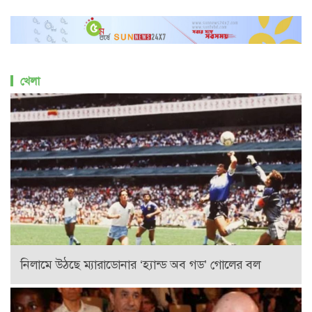
খেলা
নিলামে উঠছে ম্যারাডোনার ‘হ্যান্ড অব গড’ গোলের বল