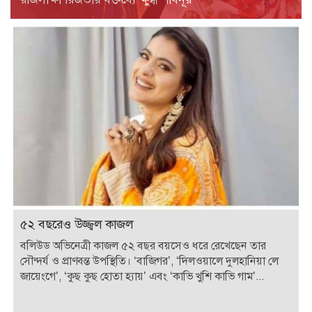
৫২ বছরেও উজ্জ্বল কাজল
বলিউড অভিনেত্রী কাজল ৫২ বছর বয়সেও ধরে রেখেছেন তার
সৌন্দর্য ও প্রাণবন্ত উপস্থিতি। ‘বাজিগর’, ‘দিলওয়ালে দুলহানিয়া লে
জায়েংগে’, ‘কুছ কুছ হোতা হ্যায়’ এবং ‘কাভি খুশি কাভি গাম’...