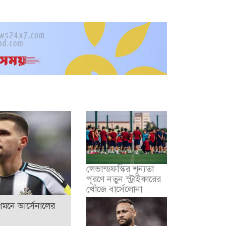
লেভান্ডফস্কির শূন্যতা
পূরণে নতুন স্ট্রাইকারের
খোঁজে বার্সেলোনা
মনে আর্সেনালের