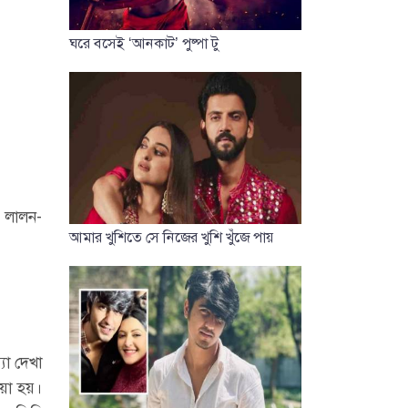
ঘরে বসেই ‘আনকাট’ পুষ্পা টু
র লালন-
আমার খুশিতে সে নিজের খুশি খুঁজে পায়
যা দেখা
ওয়া হয়।