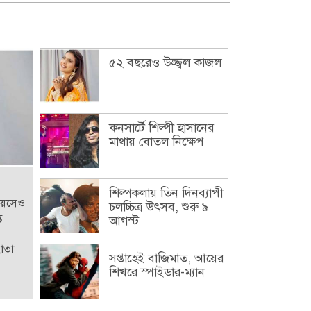
৫২ বছরেও উজ্জ্বল কাজল
কনসার্টে শিল্পী হাসানের
মাথায় বোতল নিক্ষেপ
শিল্পকলায় তিন দিনব্যাপী
বয়সেও
চলচ্চিত্র উৎসব, শুরু ৯
ত
আগস্ট
হোতা
সপ্তাহেই বাজিমাত, আয়ের
শিখরে স্পাইডার-ম্যান