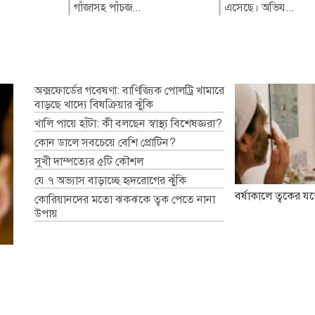
গাঁজাসহ পাঁচজ...
করে তৈরি ফ্...
এসেছে। অভিয...
লাদেশ
অক্সফোর্ডের গবেষণা: বাণিজ্যিক পোলট্রি খামারে
বাড়ছে খাদ্যে বিষক্রিয়ার ঝুঁকি
খালি পায়ে হাঁটা: কী বলছেন স্বাস্থ্য বিশেষজ্ঞরা?
কোন ডালে সবচেয়ে বেশি প্রোটিন?
সুখী দাম্পত্যের ৫টি কৌশল
যে ৭ অভ্যাস বাড়াচ্ছে হৃদরোগের ঝুঁকি
বর্ষাকালে ত্বকের যত
কোরিয়ানদের মতো ঝকঝকে ত্বক পেতে নানা
উপায়