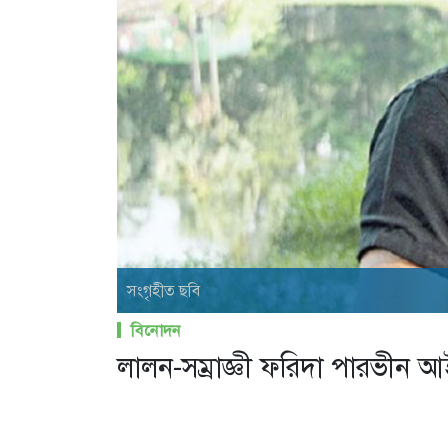
সংগৃহীত ছবি
বিনোদন
লালন-সম্রাজ্ঞী ফরিদা পারভীন