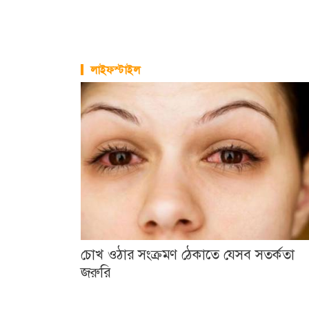
্যা...
ক্যাশলেস বাং
বিনির্মাণে ধর্মীয়...
লাইফস্টাইল
চোখ ওঠার সংক্রমণ ঠেকাতে যেসব সতর্কতা
জরুরি