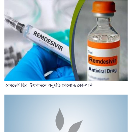
‘রেমডেসিভির’ উৎপাদনে অনুমতি পেলো ৬ কোম্পানি
ঢামেকের করোনা ইউনিটে ৩ দিনে ২৪ জনের মৃত্যু
সবচেয়ে
পঠিত
সাম্প্রতিক