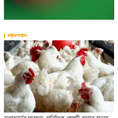
অক্সফোর্ডের গবেষণা: বাণিজ্যিক পোলট্রি খামারে বাড়ছে
খাদ্যে বিষক্রিয়ার ঝুঁকি
খালি পায়ে হাঁটা: কী বলছেন স্বাস্থ্য বিশেষজ্ঞরা?
কোন ডালে সবচেয়ে বেশি প্রোটিন?
সুখী দাম্পত্যের ৫টি কৌশল
যে ৭ অভ্যাস বাড়াচ্ছে হৃদরোগের ঝুঁকি
কোরিয়ানদের মতো ঝকঝকে ত্বক পেতে নানা উপায়
বর্ষাকালে ত্বকের যত্নে ৫ উপায়