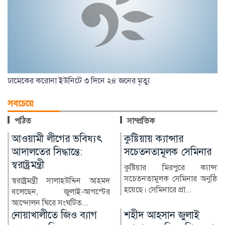
ওয়ামী লীগের ভবিষ্যৎ
কুষ্টিয়ায় ক্যান্সার
ল
দালতের সিদ্ধান্তে:
সচেতনতামূলক সেমিনার
স
বরাষ্ট্রমন্ত্রী
প্
কুষ্টিয়ার মিরপুরে ক্যান্সার
সচেতনতামূলক সেমিনার অনুষ্ঠিত
্বরাষ্ট্রমন্ত্রী সালাহউদ্দিন আহমদ
ক
হয়েছে। সেমিনারে প্রা...
লেছেন, জুলাই-আগস্টের
ন
ন্দোলন ঘিরে সংঘটিত...
ন
নোয়াখালীতে জিও ব্যাগ
শহীদ আহসান জুলাই
প্রকল্পে অনিয়মের
যোদ্ধা নন: বিএনপি নেতা
অভিযোগ, এলাকাবাসীর
কক্সবাজারের চকরিয়া উপজেলা
মানববন্ধন
বিএনপির সভাপতি এনামুল
হকের বক্তব্যকে কেন্দ্র করে জু...
নোয়াখালীর সুবর্ণচর উপজেলার
পূর্ব চরবাটা ইউনিয়নের সেলিম
বাজার ও কালাদুর এলাকায়...