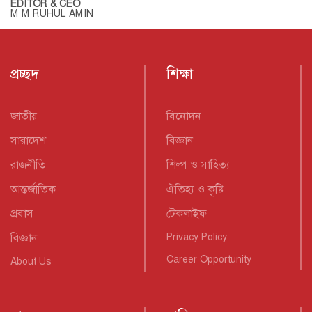
আন্তর্জাতিক
ঐতিহ্য ও কৃষ্টি
প্রবাস
টেকলাইফ
বিজ্ঞান
Privacy Policy
Career Opportunity
About Us
স্বাস্থ্য
বাণিজ্য
ফ্যাশন
যোগাযোগ
ফিচার
ইন্টার্নশিপ
খেলা
পরিবেশ
নারী
টিউব
লাইফস্টাইল
ছবি
Terms & Condition
সান পরিবার