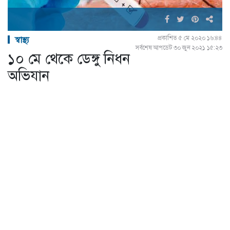
প্রকাশিত ৫ মে ২০২০ ১৬:৪৪
স্বাস্থ্য
সর্বশেষ আপডেট ৩০ জুন ২০২১ ১৫:২৩
১০ মে থেকে ডেঙ্গু নিধন
অভিযান