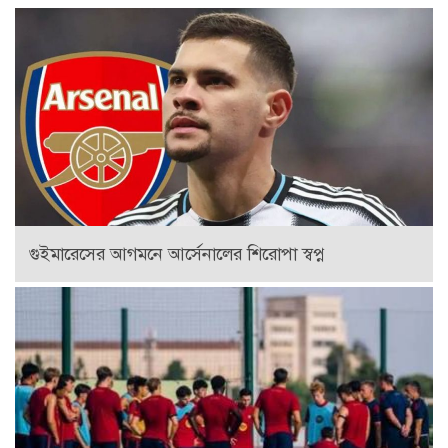
গুইমারেসের আগমনে আর্সেনালের শিরোপা স্বপ্ন
লেভান্ডফস্কির শূন্যতা পূরণে নতুন স্ট্রাইকারের খোঁজে বার্সেলোনা