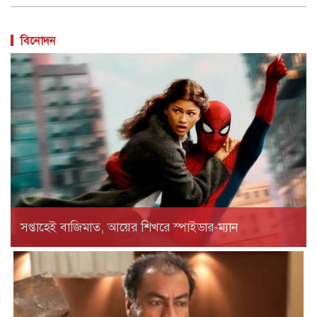
সপ্তাহেই বাজিমাত, আয়ের শিখরে স্পাইডার-ম্যান
মারা গেছেন ‘গজনি’ খ্যাত অভিনেতা প্রদীপ রাওয়াত
ভারতীয় চলচ্চিত্রের পরিচিত মুখ ও ‘গজনি’ সিনেমার খলনায়ক চরিত্রে