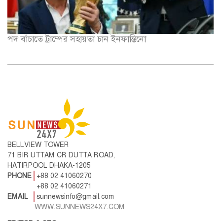
BELLVIEW TOWER
71 BIR UTTAM CR DUTTA ROAD,
HATIRPOOL DHAKA-1205
PHONE
+88 02 41060270
+88 02 41060271
EMAIL
sunnewsinfo@gmail.com
WWW.SUNNEWS24X7.COM
EDITOR & CEO
M M RUHUL AMIN
প্রচ্ছদ
শিক্ষা
জাতীয়
বিনোদন
সারাদেশ
বিজ্ঞান
রাজনীতি
শিল্প ও সাহিত্য