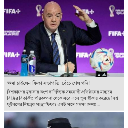
ক্ষমা চাইলেন ফিফা সভাপতি, বেঁচে গেল গদি!
বিশ্বকাপের মুনাফার অংশ বাণিজ্যিক সহযোগী প্রতিষ্ঠানের মাধ্যমে
বিক্রির বিতর্কিত পরিকল্পনা থেকে সরে এসে ভুল স্বীকার করেছে বিশ্ব
ফুটবলের নিয়ন্ত্রক সংস্থা ফিফা। একই সঙ্গে সদস্য দেশগু...
বিসিবির সঙ্গে আম্পায়ার সৈকতের চুক্তির সমাপ্তি