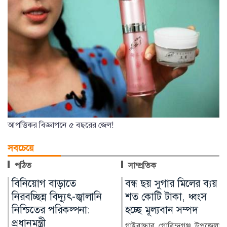
আপত্তিকর বিজ্ঞাপনে ৫ বছরের জেল!
সবচেয়ে
পঠিত
সাম্প্রতিক
বন্ধ ছয় সুগার মিলের ব্যয়
মুন্সীগঞ্জে পাইপগান ও
ানি
শত কোটি টাকা, ধ্বংস
ডিস্ক ব্রেকের কুড়ালসহ
হচ্ছে মূল্যবান সম্পদ
জন গ্রেপ্তার
গাইবান্ধার গোবিন্দগঞ্জ উপজেলার
মুন্সীগঞ্জের টঙ্গীবাড়ি উপ