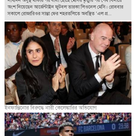
দীর্ঘদিন অসুস্থ থাকার পর বাবা হোর্হে মেসির মৃত্যুর পর শেষ বিদায়ে
অংশ নিয়েছেন আর্জেন্টাইন ফুটবল তারকা লিওনেল মেসি। রোববার
সকালে রোজারিওর সান্তা ফের শহরতলিতে অবস্থিত ‘এল প্র...
ইনফান্তিনোর বিরুদ্ধে নারী কেলেঙ্কারির অভিযোগ