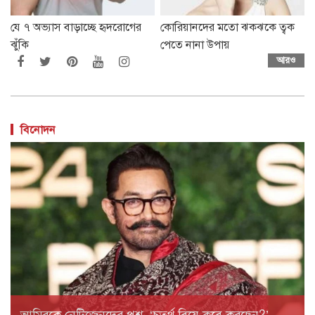
যে ৭ অভ্যাস বাড়াচ্ছে হৃদরোগের
কোরিয়ানদের মতো ঝকঝকে ত্বক
ঝুঁকি
পেতে নানা উপায়
আরও
বিনোদন
আমিরকে নেটিজেনদের প্রশ্ন, ‘চতুর্থ বিয়ে কবে করছেন?’