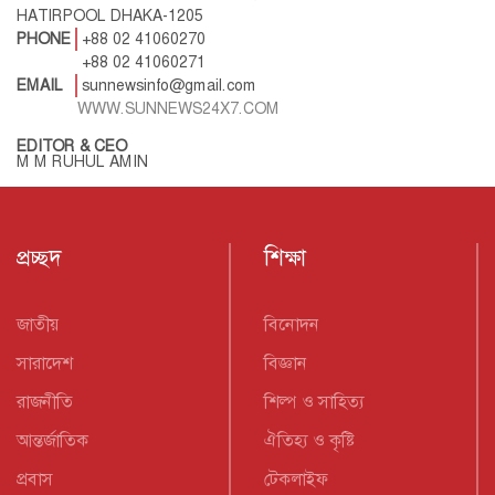
HATIRPOOL DHAKA-1205
PHONE
+88 02 41060270
+88 02 41060271
EMAIL
sunnewsinfo@gmail.com
WWW.SUNNEWS24X7.COM
EDITOR & CEO
M M RUHUL AMIN
প্রচ্ছদ
শিক্ষা
জাতীয়
বিনোদন
সারাদেশ
বিজ্ঞান
রাজনীতি
শিল্প ও সাহিত্য
আন্তর্জাতিক
ঐতিহ্য ও কৃষ্টি
প্রবাস
টেকলাইফ