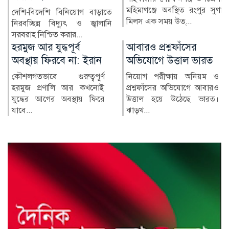
মহিমাগঞ্জে অবস্থিত রংপুর সুগার
দেশীয় তৈরি পাইপগান ও 
াড়াতে
মিলস এক সময় উত্...
ব্রেক দিয়ে তৈরি কুড়...
ালানি
আবারও প্রশ্নফাঁসের
ঝালকাঠিতে পূর্ব বি
ইরান
অভিযোগে উত্তাল ভারত
সংঘর্ষ, পুত্রকে বাচা
এসে পিতার মৃত্যু
পূর্ণ
নিয়োগ পরীক্ষায় অনিয়ম ও
খনোই
প্রশ্নফাঁসের অভিযোগে আবারও
ঝালকাঠির নলছিটিতে হ
 ফিরে
উত্তাল হয়ে উঠেছে ভারত।
হাত থেকে ছেলেকে বা
ঝাড়খ...
গিয়ে প্রতিপক্ষের পিটুনিতে 