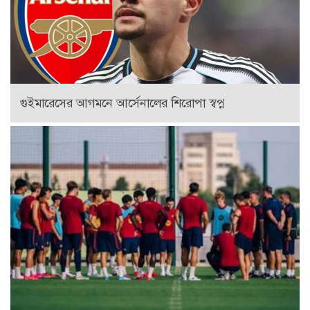
গুইমারেসের আগমনে আর্সেনালের শিরোপা স্বপ্ন