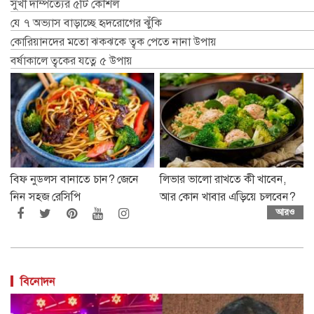
সুখী দাম্পত্যের ৫টি কৌশল
যে ৭ অভ্যাস বাড়াচ্ছে হৃদরোগের ঝুঁকি
কোরিয়ানদের মতো ঝকঝকে ত্বক পেতে নানা উপায়
বর্ষাকালে ত্বকের যত্নে ৫ উপায়
বিফ নুডলস বানাতে চান? জেনে
লিভার ভালো রাখতে কী খাবেন,
নিন সহজ রেসিপি
আর কোন খাবার এড়িয়ে চলবেন?
আরও
বিনোদন