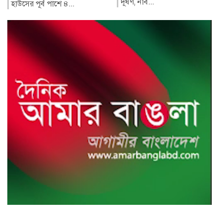
দূষণ, নাব...