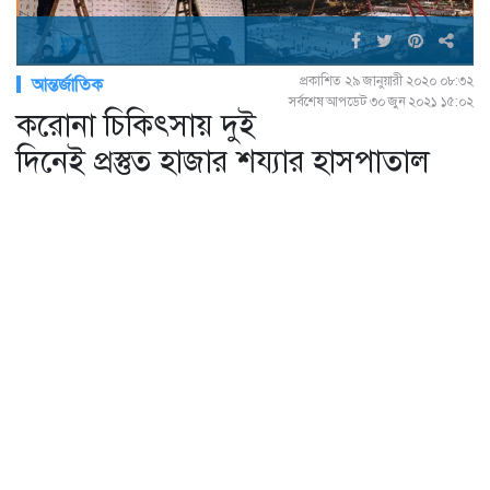
প্রকাশিত ২৯ জানুয়ারী ২০২০ ০৮:৩২
আন্তর্জাতিক
সর্বশেষ আপডেট ৩০ জুন ২০২১ ১৫:০২
করোনা চিকিৎসায় দুই
দিনেই প্রস্তুত হাজার শয‍্যার হাসপাতাল