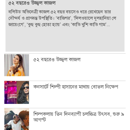
৫২ বছরেও উজ্জ্বল কাজল
বলিউড অভিনেত্রী কাজল ৫২ বছর বয়সেও ধরে রেখেছেন তার
সৌন্দর্য ও প্রাণবন্ত উপস্থিতি। ‘বাজিগর’, ‘দিলওয়ালে দুলহানিয়া লে
জায়েংগে’, ‘কুছ কুছ হোতা হ্যায়’ এবং ‘কাভি খুশি কাভি গাম’...
৫২ বছরেও উজ্জ্বল কাজল
কনসার্টে শিল্পী হাসানের মাথায় বোতল নিক্ষেপ
শিল্পকলায় তিন দিনব্যাপী চলচ্চিত্র উৎসব, শুরু ৯
আগস্ট