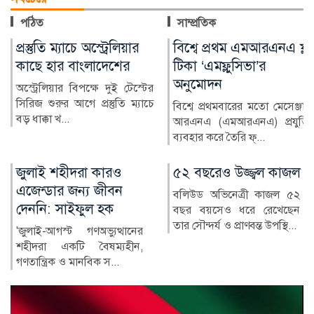
পঠিত
সাম্প্রতিক
বিশ্বে প্রথম এমআরএনএ ফ্লু
বার্সা থেকে লিভারপুলে
টিকা ‘এমফ্লুসিভা’র
যাচ্ছেন রোনাল্ড আরাউহো
অনুমোদন
বার্সেলোনার উরুগুইয়ান
ডিফেন্ডার রোনাল্ড আরাউহোকে
বিশ্বে প্রথমবারের মতো মেসেঞ্জার
ধারে (লোন) দলে ভেড়াতে যাচ্ছে...
আরএনএ (এমআরএনএ) প্রযুক্তি
ব্যবহার করে তৈরি ফ্...
৫২ বছরেও উজ্জ্বল কাজল
হাসিনার পালানোর কারণ
জানালেন তথ্যমন্ত্রী
বলিউড অভিনেত্রী কাজল ৫২
বছর বয়সেও ধরে রেখেছেন
জনগণের আকাঙ্ক্ষা বুঝতে ব্যর্থ
তার সৌন্দর্য ও প্রাণবন্ত উপস্থি...
হয়ে রাষ্ট্রীয় ক্ষমতাকে
অপ্রতিরোধ্য মনে করাই শাস...