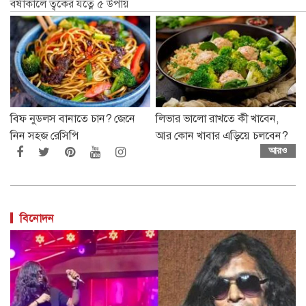
বর্ষাকালে ত্বকের যত্নে ৫ উপায়
বিফ নুডলস বানাতে চান? জেনে
লিভার ভালো রাখতে কী খাবেন,
নিন সহজ রেসিপি
আর কোন খাবার এড়িয়ে চলবেন?
আরও
বিনোদন