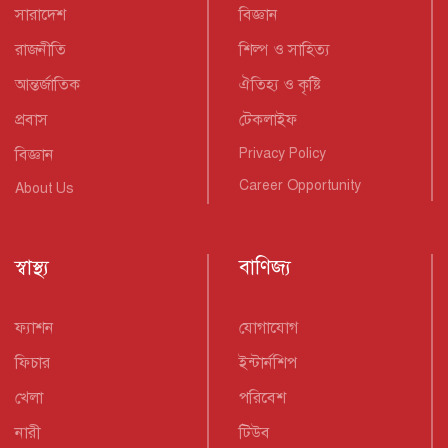
সারাদেশ
বিজ্ঞান
রাজনীতি
শিল্প ও সাহিত্য
আন্তর্জাতিক
ঐতিহ্য ও কৃষ্টি
প্রবাস
টেকলাইফ
বিজ্ঞান
Privacy Policy
Career Opportunity
About Us
স্বাস্থ্য
বাণিজ্য
ফ্যাশন
যোগাযোগ
ফিচার
ইন্টার্নশিপ
খেলা
পরিবেশ
নারী
টিউব