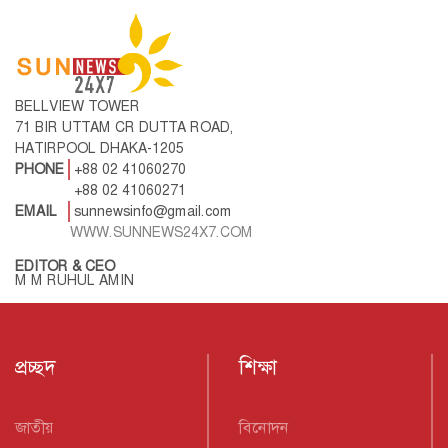
BELLVIEW TOWER
71 BIR UTTAM CR DUTTA ROAD,
HATIRPOOL DHAKA-1205
PHONE
+88 02 41060270
+88 02 41060271
EMAIL
sunnewsinfo@gmail.com
WWW.SUNNEWS24X7.COM
EDITOR & CEO
M M RUHUL AMIN
প্রচ্ছদ
শিক্ষা
জাতীয়
বিনোদন