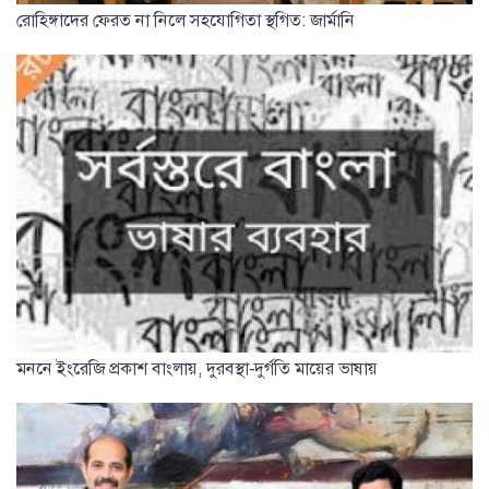
রোহিঙ্গাদের ফেরত না নিলে সহযোগিতা স্থগিত: জার্মানি
মননে ইংরেজি প্রকাশ বাংলায়, দুরবস্থা-দুর্গতি মায়ের ভাষায়