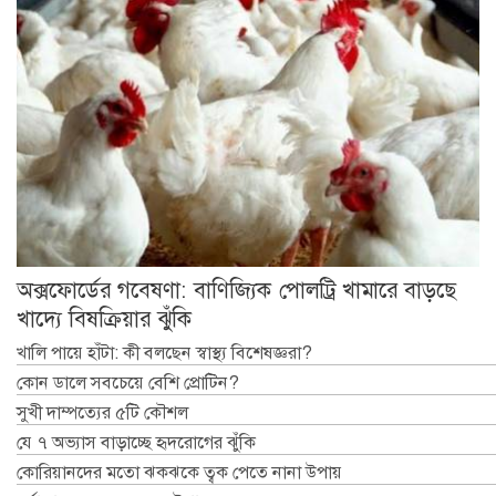
অক্সফোর্ডের গবেষণা: বাণিজ্যিক পোলট্রি খামারে বাড়ছে
খাদ্যে বিষক্রিয়ার ঝুঁকি
খালি পায়ে হাঁটা: কী বলছেন স্বাস্থ্য বিশেষজ্ঞরা?
কোন ডালে সবচেয়ে বেশি প্রোটিন?
সুখী দাম্পত্যের ৫টি কৌশল
যে ৭ অভ্যাস বাড়াচ্ছে হৃদরোগের ঝুঁকি
কোরিয়ানদের মতো ঝকঝকে ত্বক পেতে নানা উপায়