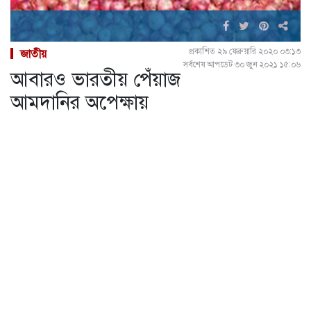
প্রকাশিত ২৯ ফেব্রুয়ারি ২০২০ ০৩:১৩
জাতীয়
সর্বশেষ আপডেট ৩০ জুন ২০২১ ১৫:০৬
আবারও ভারতীয় পেঁয়াজ
আমদানির অপেক্ষায়