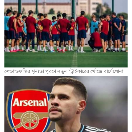
লেভান্ডফস্কির শূন্যতা পূরণে নতুন স্ট্রাইকারের খোঁজে বার্সেলোনা