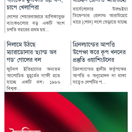
স্বাস্থ্যসেবার চিত্র
বার্সেলোনার উরুগুইয়ান
ডিফেন্ডার রোনাল্ড আরাউহোকে
্ত
বাংলাদেশের স্বাস্থ্য খাতে 
ধারে (লোন) দলে ভেড়াতে যাচ্ছে...
ংশ
কয়েক দশকে উল্লেখযোগ
অগ্রগতি হয়েছে। মাতৃ ও শি...
গ্রিনল্যান্ডের আপত্তি
রাশিয়া-ইউক্রেন
উপেক্ষা করে কূপ খননের
পাল্টাপাল্টি হামলায়
প্রস্তুতি ওয়াশিংটনের
নিহত ৩, আহত ১০
ম
গ্রিনল্যান্ডের স্থানীয় কর্তৃপক্ষের
রাশিয়া ও ইউক্রেনের মধ্য
ে
আপত্তি ও অনুমোদন না থাকা
শনিবার রাতভর পাল্টাপাল্ট
৬
সত্ত্বেও দেশটির প...
হামলায় অন্তত তিনজন নিহ
ও...