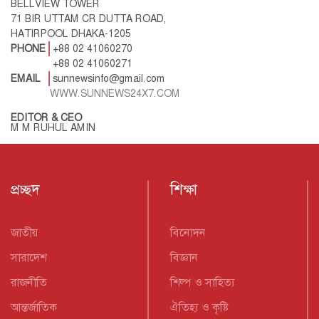
BELLVIEW TOWER
71 BIR UTTAM CR DUTTA ROAD,
HATIRPOOL DHAKA-1205
PHONE
+88 02 41060270
+88 02 41060271
EMAIL
sunnewsinfo@gmail.com
WWW.SUNNEWS24X7.COM
EDITOR & CEO
M M RUHUL AMIN
প্রচ্ছদ
শিক্ষা
জাতীয়
বিনোদন
সারাদেশ
বিজ্ঞান
রাজনীতি
শিল্প ও সাহিত্য
আন্তর্জাতিক
ঐতিহ্য ও কৃষ্টি