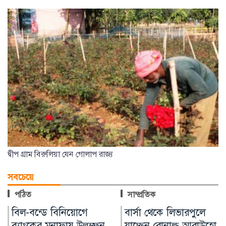
দ্বীপ গ্রাম বিরুলিয়া যেন গোলাপ রাজ্য
সবচেয়ে
পঠিত
সাম্প্রতিক
বার্সা থেকে লিভারপুলে
চিকিৎসক নিরাপদ
,
যাচ্ছেন রোনাল্ড আরাউহো
থাকলেই বদলাবে