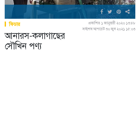
প্রকাশিত ১ জানুয়ারী ২০২০ ১৩:৪৮
ফিচার
সর্বশেষ আপডেট ৩০ জুন ২০২১ ১৫:০৩
আনারস-কলাগাছের
সৌখিন পণ্য