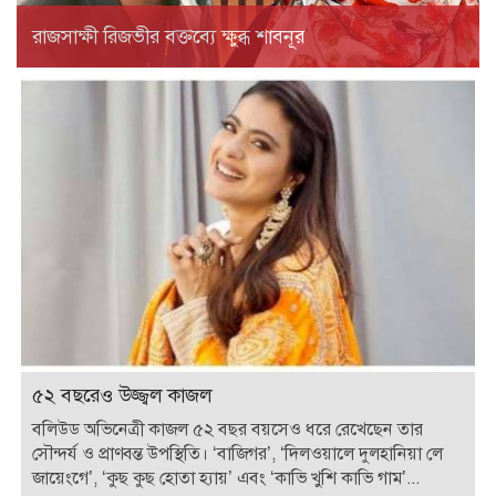
রাজসাক্ষী রিজভীর বক্তব্যে ক্ষুব্ধ শাবনূর
৫২ বছরেও উজ্জ্বল কাজল
বলিউড অভিনেত্রী কাজল ৫২ বছর বয়সেও ধরে রেখেছেন তার
সৌন্দর্য ও প্রাণবন্ত উপস্থিতি। ‘বাজিগর’, ‘দিলওয়ালে দুলহানিয়া লে
জায়েংগে’, ‘কুছ কুছ হোতা হ্যায়’ এবং ‘কাভি খুশি কাভি গাম’...