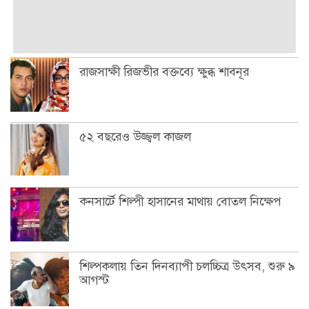
রাজসাক্ষী রিজভীর বক্তব্যে ক্ষুব্ধ শাবনূর
৫২ বছরেও উজ্জ্বল কাজল
কনসার্টে শিল্পী হাসানের মাথায় বোতল নিক্ষেপ
শিল্পকলায় তিন দিনব্যাপী চলচ্চিত্র উৎসব, শুরু ৯
আগস্ট