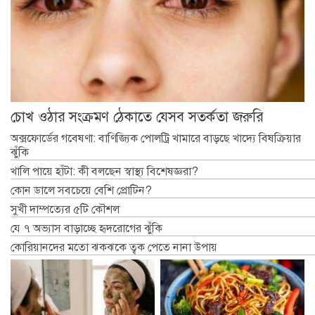
চোখ ওঠার সংক্রমণ ঠেকাতে যেসব সতর্কতা জরুরি
অক্সফোর্ডের গবেষণা: বাণিজ্যিক পোলট্রি খামারে বাড়ছে খাদ্যে বিষক্রিয়ার
ঝুঁকি
খালি পায়ে হাঁটা: কী বলছেন স্বাস্থ্য বিশেষজ্ঞরা?
কোন ডালে সবচেয়ে বেশি প্রোটিন?
সুখী দাম্পত্যের ৫টি কৌশল
যে ৭ অভ্যাস বাড়াচ্ছে হৃদরোগের ঝুঁকি
কোরিয়ানদের মতো ঝকঝকে ত্বক পেতে নানা উপায়