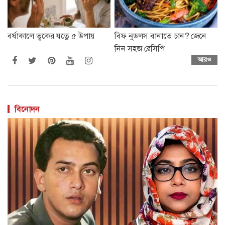
বর্ষাকালে ত্বকের যত্নে ৫ উপায়
বিফ নুডলস বানাতে চান? জেনে
নিন সহজ রেসিপি
আরও
বিনোদন