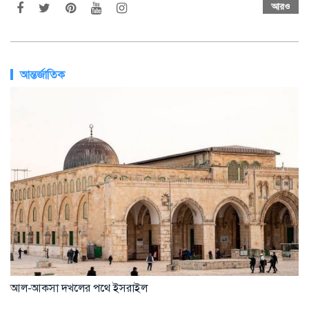
আরও
আন্তর্জাতিক
আল-আকসা দখলের পথে ইসরাইল