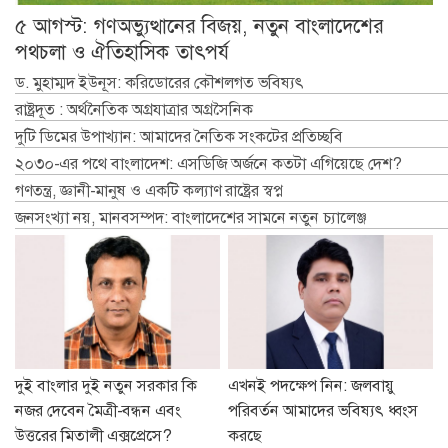
৫ আগস্ট: গণঅভ্যুত্থানের বিজয়, নতুন বাংলাদেশের
পথচলা ও ঐতিহাসিক তাৎপর্য
ড. মুহাম্মদ ইউনূস: করিডোরের কৌশলগত ভবিষ্যৎ
রাষ্ট্রদূত : অর্থনৈতিক অগ্রযাত্রার অগ্রসৈনিক
দুটি ডিমের উপাখ্যান: আমাদের নৈতিক সংকটের প্রতিচ্ছবি
২০৩০-এর পথে বাংলাদেশ: এসডিজি অর্জনে কতটা এগিয়েছে দেশ?
গণতন্ত্র, জ্ঞানী-মানুষ ও একটি কল্যাণ রাষ্ট্রের স্বপ্ন
জনসংখ্যা নয়, মানবসম্পদ: বাংলাদেশের সামনে নতুন চ্যালেঞ্জ
দুই বাংলার দুই নতুন সরকার কি
এখনই পদক্ষেপ নিন: জলবায়ু
নজর দেবেন মৈত্রী-বন্ধন এবং
পরিবর্তন আমাদের ভবিষ্যৎ ধ্বংস
উত্তরের মিতালী এক্সপ্রেসে?
করছে