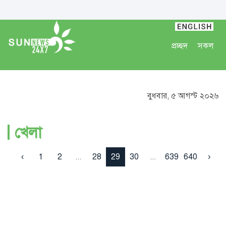
প্রচ্ছদ
সকল
বুধবার, ৫ আগস্ট ২০২৬
খেলা
‹
1
2
...
28
29
30
...
639
640
›