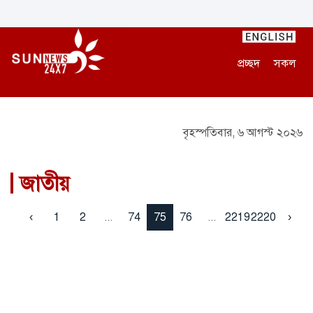
প্রচ্ছদ
সকল
বৃহস্পতিবার, ৬ আগস্ট ২০২৬
জাতীয়
‹
1
2
...
74
75
76
...
2219
2220
›