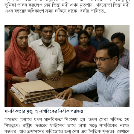
ভূমিকা পালন করলেও সেই তিস্তা নদী এখন মৃতপ্রায়। খরস্রোতা তিস্তা নদী
এখন বছরের অধিকাংশ সময় শুকিয়ে থাকে। বর্ষায় পানিতে...
মানবিকতার মৃত্যু ও নাগরিকের নির্বাক পরাজয়
ক্ষমতার চেয়ারে যখন মানবিকতা নিঃশেষ হয়, তখন সেবা পরিণত হয়
নিয়ন্ত্রণে। রাষ্ট্রীয় দপ্তরের ফাইলের ভারে চাপা পড়ে নাগরিকের ন্যায্য
কণ্ঠস্বর, আর প্রশাসনের করিডোরে জন্ম নেয় এক নৈতিক শূন্যতা- যেখানে