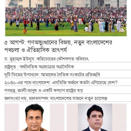
৫ আগস্ট: গণঅভ্যুত্থানের বিজয়, নতুন বাংলাদেশের
পথচলা ও ঐতিহাসিক তাৎপর্য
ড. মুহাম্মদ ইউনূস: করিডোরের কৌশলগত ভবিষ্যৎ
রাষ্ট্রদূত : অর্থনৈতিক অগ্রযাত্রার অগ্রসৈনিক
দুটি ডিমের উপাখ্যান: আমাদের নৈতিক সংকটের প্রতিচ্ছবি
২০৩০-এর পথে বাংলাদেশ: এসডিজি অর্জনে কতটা এগিয়েছে দেশ?
গণতন্ত্র, জ্ঞানী-মানুষ ও একটি কল্যাণ রাষ্ট্রের স্বপ্ন
জনসংখ্যা নয়, মানবসম্পদ: বাংলাদেশের সামনে নতুন চ্যালেঞ্জ