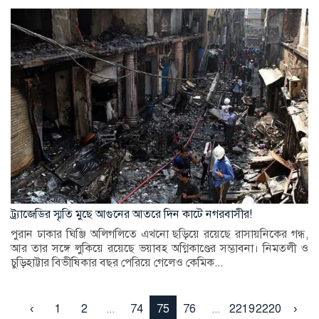
ট্র্যাজেডির স্মৃতি মুছে আগুনের আতরে দিন কাটে নগরবাসীর!
পুরান ঢাকার ঘিঞ্জি অলিগলিতে এখনো ছড়িয়ে রয়েছে রাসায়নিকের গন্ধ,
আর তার সঙ্গে লুকিয়ে রয়েছে ভয়াবহ অগ্নিকাণ্ডের সম্ভাবনা। নিমতলী ও
চুড়িহাট্টার বিভীষিকার বছর পেরিয়ে গেলেও কেমিক...
‹
1
2
...
74
75
76
...
2219
2220
›