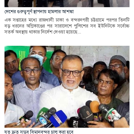
দেশের গুরুত্বপূর্ণ স্থাপনায় হামলার আশঙ্কা
এক সপ্তাহের মধ্যে রাজধানী ঢাকা ও বন্দরনগরী চট্টগ্রামে পরপর তিনটি
বড় ধরনের অগ্নিকাণ্ডের পর সারাদেশে পুলিশের সব ইউনিটকে সর্বোচ্চ
সতর্ক অবস্থায় থাকার নির্দেশ দেওয়া হয়েছে...
যত দ্রুত সম্ভব বিমানবন্দর চালু করা হবে