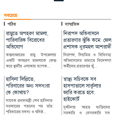
সবচেয়ে
পঠিত
সাম্প্রতিক
নিরাপদ অভিবাসনে
জুলাই স্মৃতি জাদুঘর
প্রতারণার ঝুঁকি কমে: জেলা
উদ্বোধন করলেন প্রধানমন্ত্রী
প্রশাসক নুরমহল আশরাফী
জুলাই গণঅভ্যুত্থানের স্মৃতি
সংরক্ষণ ও পরবর্তী প্রজন্মের কাছে
নিরাপদ, নিয়মিত ও বিধিসম্মত
এর ইতিহাস তুলে ধ...
অভিবাসনের মাধ্যমে বিদেশগামী
কর্মীদের প্রতারণার ঝুঁ...
স্বাস্থ্য সচিবকে সব
র‍্যাবের পরিবর্তে নতুন
হাসপাতালে সার্কুলার
বাহিনী, কী আছে খসড়া
জারি করতে হবে:
আইনে?
হাইকোর্ট
র‍্যাপিড অ্যাকশন ব্যাটালিয়ন
(র‍্যাব) বিলুপ্ত করে স্পেশাল
দুর্ঘটনায় আহত ব্যক্তিদের
রেসপন্স ব্যা...
সরকারি ও বেসরকারি সব