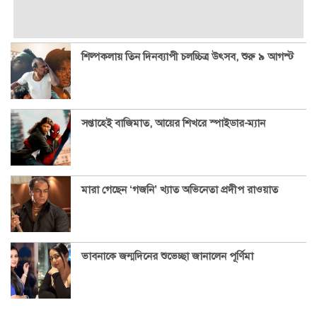
শিল্পকলায় তিন দিনব্যাপী চলচ্চিত্র উৎসব, শুরু ৯ আগস্ট
সপ্তাহেই বাজিমাত, আয়ের শিখরে স্পাইডার-ম্যান
মারা গেছেন ‘গজনি’ খ্যাত অভিনেতা প্রদীপ রাওয়াত
ভাবনাকে জন্মদিনের শুভেচ্ছা জানালেন পূর্ণিমা