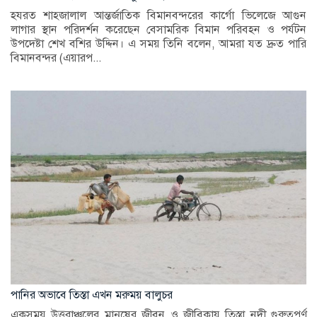
হযরত শাহজালাল আন্তর্জাতিক বিমানবন্দরের কার্গো ভিলেজে আগুন
লাগার স্থান পরিদর্শন করেছেন বেসামরিক বিমান পরিবহন ও পর্যটন
উপদেষ্টা শেখ বশির উদ্দিন। এ সময় তিনি বলেন, আমরা যত দ্রুত পারি
বিমানবন্দর (এয়ারপ...
পানির অভাবে তিস্তা এখন মরুময় বালুচর
একসময় উত্তরাঞ্চলের মানুষের জীবন ও জীবিকায় তিস্তা নদী গুরুত্বপূর্ণ