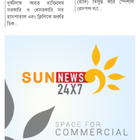
(র‍্যাব) বিলুপ্ত করে স্পেশাল
নোয়াখালীর সুবর্ণচর উপজেলার
রেসপন্স ব্যা...
পূর্ব চরবাটা ইউনিয়নের সেলিম
বাজার ও কালাদুর এলাকায়...