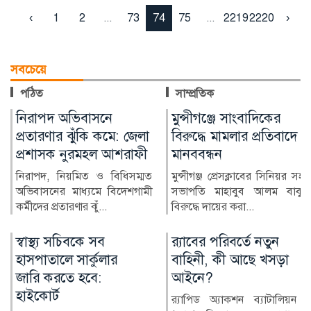
‹
1
2
...
73
74
75
...
2219
2220
›
সবচেয়ে
পঠিত
সাম্প্রতিক
মুন্সীগঞ্জে সাংবাদিকের
বোয়ালমারীতে
বিরুদ্ধে মামলার প্রতিবাদে
নিয়মবহির্ভূতভাবে
মানববন্ধন
বিদ্যালয়ের মালামাল
বিক্রির অভিযোগ
মুন্সীগঞ্জ প্রেসক্লাবের সিনিয়র সহ-
সভাপতি মাহাবুব আলম বাবুর
ফরিদপুরের বোয়ালমারী
বিরুদ্ধে দায়ের করা...
উপজেলার গোহাইলবাড়ী মাধ্যমিক
বিদ্যালয়ের টেন্ডারের বাইরে থা...
র‍্যাবের পরিবর্তে নতুন
নোয়াখালীতে জিও ব্যাগ
বাহিনী, কী আছে খসড়া
প্রকল্পে অনিয়মের
আইনে?
অভিযোগ, এলাকাবাসীর
মানববন্ধন
র‍্যাপিড অ্যাকশন ব্যাটালিয়ন