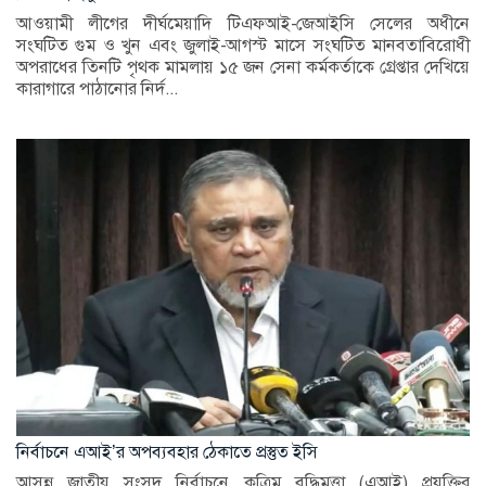
আওয়ামী লীগের দীর্ঘমেয়াদি টিএফআই-জেআইসি সেলের অধীনে
সংঘটিত গুম ও খুন এবং জুলাই-আগস্ট মাসে সংঘটিত মানবতাবিরোধী
অপরাধের তিনটি পৃথক মামলায় ১৫ জন সেনা কর্মকর্তাকে গ্রেপ্তার দেখিয়ে
কারাগারে পাঠানোর নির্দ...
নির্বাচনে এআই’র অপব্যবহার ঠেকাতে প্রস্তুত ইসি
আসন্ন জাতীয় সংসদ নির্বাচনে কৃত্রিম বুদ্ধিমত্তা (এআই) প্রযুক্তির