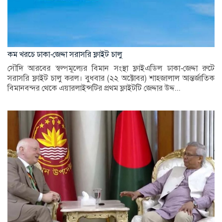
কম খরচে ঢাকা-জেদ্দা সরাসরি ফ্লাইট চালু
সৌদি আরবের স্বল্পমূল্যের বিমান সংস্থা ফ্লাইএডিল ঢাকা-জেদ্দা রুটে
সরাসরি ফ্লাইট চালু করল। বুধবার (২২ অক্টোবর) শাহজালাল আন্তর্জাতিক
বিমানবন্দর থেকে এয়ারলাইন্সটির প্রথম ফ্লাইটটি জেদ্দার উদ্দ...