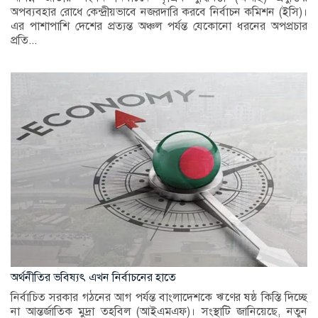
অপব্যবহার রোধে কেন্দ্রীয়ভাবে নজরদারি করবে নির্বাচন কমিশন (ইসি)।
এর পাশাপাশি দেশের প্রত্যন্ত অঞ্চল পর্যন্ত যেকোনো ধরনের অপপ্রচার
প্রতি...
অর্থনীতির ভবিষ্যৎ এখন নির্বাচনের হাতে
নির্বাচিত সরকার গঠনের আগ পর্যন্ত বাংলাদেশকে ঋণের ষষ্ঠ কিস্তি দিচ্ছে
না আন্তর্জাতিক মুদ্রা তহবিল (আইএমএফ)। সংস্থাটি জানিয়েছে, নতুন