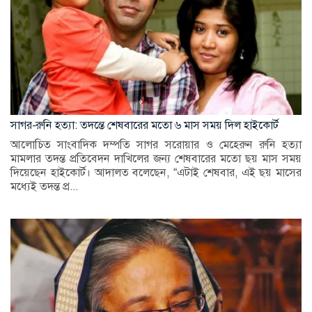
সাগর-রুনি হত্যা: তদন্তে শেষবারের মতো ৬ মাস সময় দিল হাইকোর্ট
আলোচিত সাংবাদিক দম্পতি সাগর সরোয়ার ও মেহেরুন রুনি হত্যা
মামলার তদন্ত প্রতিবেদন দাখিলের জন্য শেষবারের মতো ছয় মাস সময়
দিয়েছেন হাইকোর্ট। আদালত বলেছেন, “এটাই শেষবার, এই ছয় মাসের
মধ্যেই তদন্ত প্র...