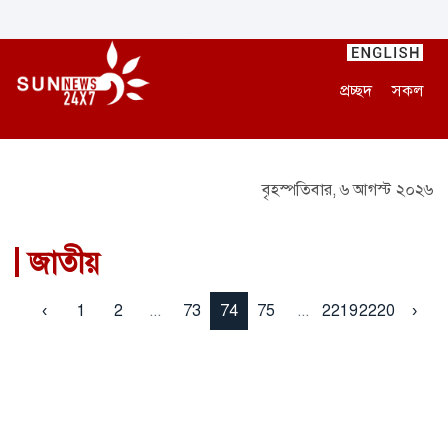
প্রচ্ছদ
সকল
বৃহস্পতিবার, ৬ আগস্ট ২০২৬
জাতীয়
‹
1
2
...
73
74
75
...
2219
2220
›