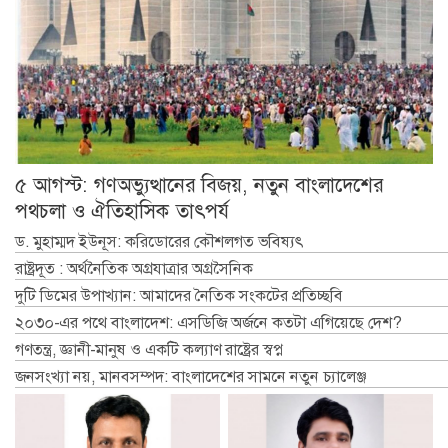
৫ আগস্ট: গণঅভ্যুত্থানের বিজয়, নতুন বাংলাদেশের
পথচলা ও ঐতিহাসিক তাৎপর্য
ড. মুহাম্মদ ইউনূস: করিডোরের কৌশলগত ভবিষ্যৎ
রাষ্ট্রদূত : অর্থনৈতিক অগ্রযাত্রার অগ্রসৈনিক
দুটি ডিমের উপাখ্যান: আমাদের নৈতিক সংকটের প্রতিচ্ছবি
২০৩০-এর পথে বাংলাদেশ: এসডিজি অর্জনে কতটা এগিয়েছে দেশ?
গণতন্ত্র, জ্ঞানী-মানুষ ও একটি কল্যাণ রাষ্ট্রের স্বপ্ন
জনসংখ্যা নয়, মানবসম্পদ: বাংলাদেশের সামনে নতুন চ্যালেঞ্জ