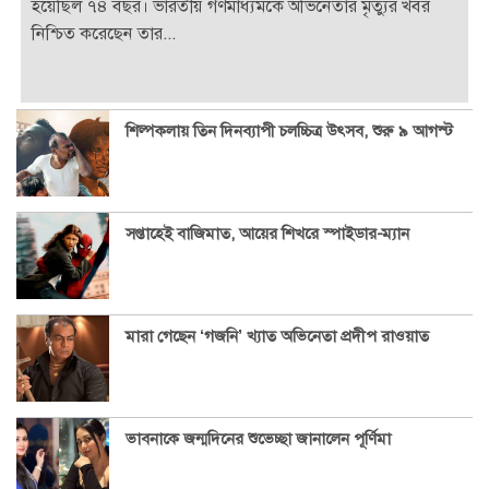
হয়েছিল ৭৪ বছর। ভারতীয় গণমাধ্যমকে অভিনেতার মৃত্যুর খবর
নিশ্চিত করেছেন তার...
শিল্পকলায় তিন দিনব্যাপী চলচ্চিত্র উৎসব, শুরু ৯ আগস্ট
সপ্তাহেই বাজিমাত, আয়ের শিখরে স্পাইডার-ম্যান
মারা গেছেন ‘গজনি’ খ্যাত অভিনেতা প্রদীপ রাওয়াত
ভাবনাকে জন্মদিনের শুভেচ্ছা জানালেন পূর্ণিমা