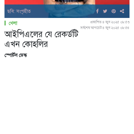
ছবি: সংগৃহীত
প্রকাশিত ৪ জুন ২০২৫ ০৮:৫৩
খেলা
সর্বশেষ আপডেট ৪ জুন ২০২৫ ০৮:৫৪
আইপিএলের যে রেকর্ডটি
এখন কোহলির
স্পোর্টস ডেস্ক