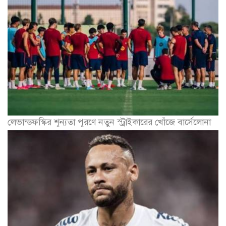
লেভান্ডফস্কির শূন্যতা পূরণে নতুন স্ট্রাইকারের খোঁজে বার্সেলোনা