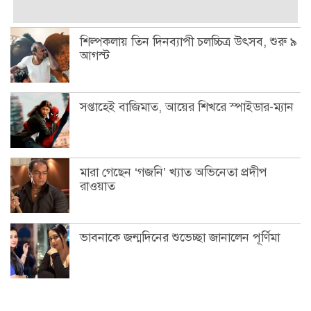
শিল্পকলায় তিন দিনব্যাপী চলচ্চিত্র উৎসব, শুরু ৯
আগস্ট
সপ্তাহেই বাজিমাত, আয়ের শিখরে স্পাইডার-ম্যান
মারা গেছেন ‘গজনি’ খ্যাত অভিনেতা প্রদীপ
রাওয়াত
ভাবনাকে জন্মদিনের শুভেচ্ছা জানালেন পূর্ণিমা