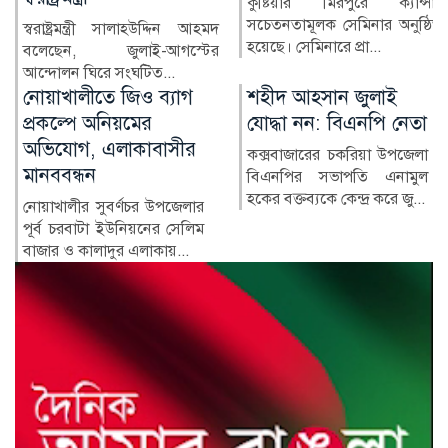
কুষ্টিয়ার মিরপুরে ক্যান্সার
সচেতনতামূলক সেমিনার অনুষ্ঠিত
কুষ্টিয়ার মিরপুর উপজেলার সাবেক
হয়েছে। সেমিনারে প্রা...
নির্বাহী কর্মকর্তা (ইউএনও)
নাজমুল ইসলামের বিরু...
শহীদ আহসান জুলাই
হাসিনা দিল্লিতে,
যোদ্ধা নন: বিএনপি নেতা
পরিবারের অন্য সদস্যরা
কে কোথায়?
কক্সবাজারের চকরিয়া উপজেলা
বিএনপির সভাপতি এনামুল
সাবেক প্রধানমন্ত্রী শেখ হাসিনার
হকের বক্তব্যকে কেন্দ্র করে জু...
সরকারের পতনের পর তাঁর
পরিবারের সদস্য ও ঘনিষ্ঠ...