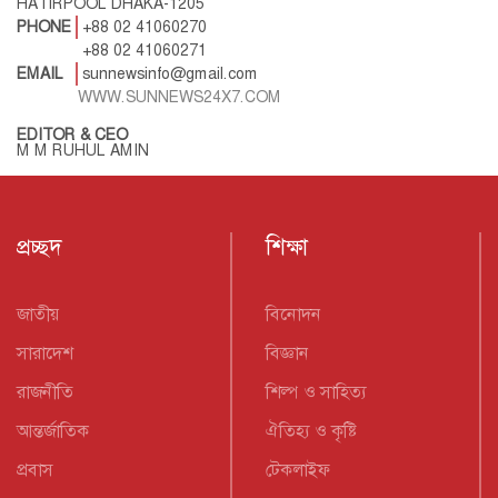
HATIRPOOL DHAKA-1205
PHONE
+88 02 41060270
+88 02 41060271
EMAIL
sunnewsinfo@gmail.com
WWW.SUNNEWS24X7.COM
EDITOR & CEO
M M RUHUL AMIN
প্রচ্ছদ
শিক্ষা
জাতীয়
বিনোদন
সারাদেশ
বিজ্ঞান
রাজনীতি
শিল্প ও সাহিত্য
আন্তর্জাতিক
ঐতিহ্য ও কৃষ্টি
প্রবাস
টেকলাইফ