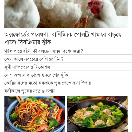
অক্সফোর্ডের গবেষণা: বাণিজ্যিক পোলট্রি খামারে বাড়ছে
খাদ্যে বিষক্রিয়ার ঝুঁকি
খালি পায়ে হাঁটা: কী বলছেন স্বাস্থ্য বিশেষজ্ঞরা?
কোন ডালে সবচেয়ে বেশি প্রোটিন?
সুখী দাম্পত্যের ৫টি কৌশল
যে ৭ অভ্যাস বাড়াচ্ছে হৃদরোগের ঝুঁকি
কোরিয়ানদের মতো ঝকঝকে ত্বক পেতে নানা উপায়
বর্ষাকালে ত্বকের যত্নে ৫ উপায়