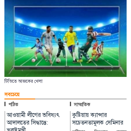
টিভিতে আজকের খেলা
সবচেয়ে
পঠিত
সাম্প্রতিক
কুষ্টিয়ায় ক্যান্সার
লাখ টাকার ফল-নাস্তা নিয়ে
সচেতনতামূলক সেমিনার
সাবেক ইউএনওকে ঘিরে
প্রশ্ন