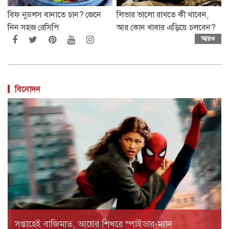
বিফ নুডলস বানাতে চান? জেনে
লিভার ভালো রাখতে কী খাবেন,
নিন সহজ রেসিপি
আর কোন খাবার এড়িয়ে চলবেন?
আরও
বিনোদন
সপ্তাহেই বাজিমাত, আয়ের শিখরে স্পাইডার-ম্যান