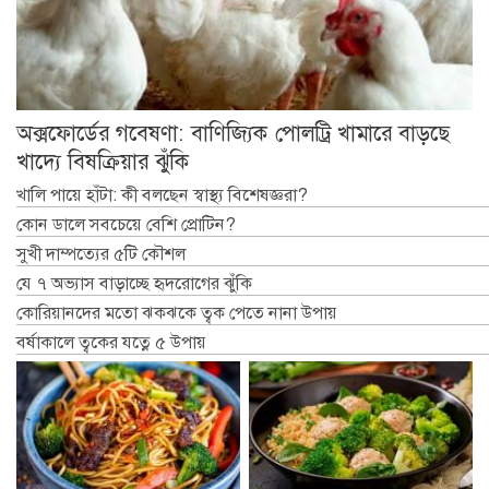
অক্সফোর্ডের গবেষণা: বাণিজ্যিক পোলট্রি খামারে বাড়ছে
খাদ্যে বিষক্রিয়ার ঝুঁকি
খালি পায়ে হাঁটা: কী বলছেন স্বাস্থ্য বিশেষজ্ঞরা?
কোন ডালে সবচেয়ে বেশি প্রোটিন?
সুখী দাম্পত্যের ৫টি কৌশল
যে ৭ অভ্যাস বাড়াচ্ছে হৃদরোগের ঝুঁকি
কোরিয়ানদের মতো ঝকঝকে ত্বক পেতে নানা উপায়
বর্ষাকালে ত্বকের যত্নে ৫ উপায়