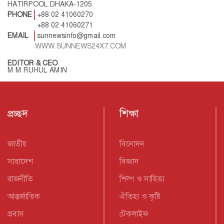
HATIRPOOL DHAKA-1205
PHONE
+88 02 41060270
+88 02 41060271
EMAIL
sunnewsinfo@gmail.com
WWW.SUNNEWS24X7.COM
EDITOR & CEO
M M RUHUL AMIN
প্রচ্ছদ
শিক্ষা
জাতীয়
বিনোদন
সারাদেশ
বিজ্ঞান
রাজনীতি
শিল্প ও সাহিত্য
আন্তর্জাতিক
ঐতিহ্য ও কৃষ্টি
প্রবাস
টেকলাইফ