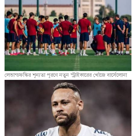
লেভান্ডফস্কির শূন্যতা পূরণে নতুন স্ট্রাইকারের খোঁজে বার্সেলোনা