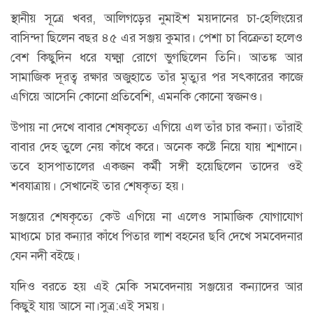
স্থানীয় সূত্রে খবর, আলিগড়ের নুমাইশ ময়দানের চা-হেলিংয়ের
বাসিন্দা ছিলেন বছর ৪৫ এর সঞ্জয় কুমার। পেশা চা বিক্রেতা হলেও
বেশ কিছুদিন ধরে যক্ষ্মা রোগে ভুগছিলেন তিনি। আতঙ্ক আর
সামাজিক দূরত্ব রক্ষার অজুহাতে তাঁর মৃত্যুর পর সৎকারের কাজে
এগিয়ে আসেনি কোনো প্রতিবেশি, এমনকি কোনো স্বজনও।
উপায় না দেখে বাবার শেষকৃত্যে এগিয়ে এল তাঁর চার কন্যা। তাঁরাই
বাবার দেহ তুলে নেয় কাঁধে করে। অনেক কষ্টে নিয়ে যায় শ্মশানে।
তবে হাসপাতালের একজন কর্মী সঙ্গী হয়েছিলেন তাদের ওই
শবযাত্রায়। সেখানেই তার শেষকৃত্য হয়।
সঞ্জয়ের শেষকৃত্যে কেউ এগিয়ে না এলেও সামাজিক যোগাযোগ
মাধ্যমে চার কন্যার কাঁধে পিতার লাশ বহনের ছবি দেখে সমবেদনার
যেন নদী বইছে।
যদিও বরতে হয় এই মেকি সমবেদনায় সঞ্জয়ের কন্যাদের আর
কিছুই যায় আসে না।সুত্র:এই সময়।