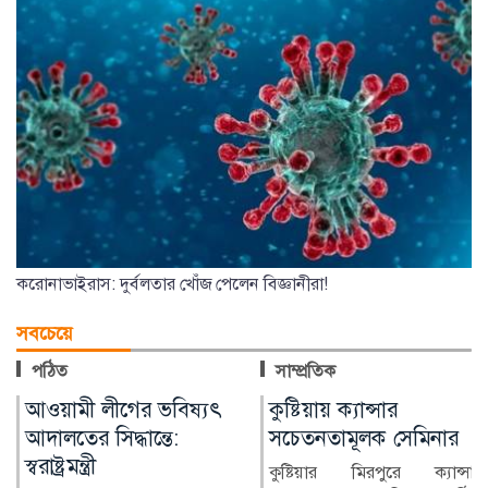
করোনাভাইরাস: দুর্বলতার খোঁজ পেলেন বিজ্ঞানীরা!
সবচেয়ে
পঠিত
সাম্প্রতিক
কুষ্টিয়ায় ক্যান্সার
লাখ টাকার ফল-নাস্তা নিয়ে
সচেতনতামূলক সেমিনার
সাবেক ইউএনওকে ঘিরে
প্রশ্ন
কুষ্টিয়ার মিরপুরে ক্যান্সার