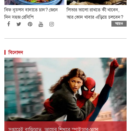
বিফ নুডলস বানাতে চান? জেনে
লিভার ভালো রাখতে কী খাবেন,
নিন সহজ রেসিপি
আর কোন খাবার এড়িয়ে চলবেন?
আরও
বিনোদন
সপ্তাহেই বাজিমাত, আয়ের শিখরে স্পাইডার-ম্যান