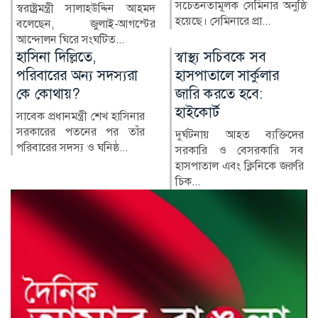
সচেতনতামূলক সেমিনার অনুষ্ঠিত
কুষ্টিয়ার মিরপুর উপজেলার সাবেক
হয়েছে। সেমিনারে প্রা...
নির্বাহী কর্মকর্তা (ইউএনও)
নাজমুল ইসলামের বিরু...
স্বাস্থ্য সচিবকে সব
র‍্যাবের পরিবর্তে নতুন
হাসপাতালে সার্কুলার
বাহিনী, কী আছে খসড়া
জারি করতে হবে:
আইনে?
হাইকোর্ট
র‍্যাপিড অ্যাকশন ব্যাটালিয়ন
(র‍্যাব) বিলুপ্ত করে স্পেশাল
দুর্ঘটনায় আহত ব্যক্তিদের
রেসপন্স ব্যা...
সরকারি ও বেসরকারি সব
হাসপাতাল এবং ক্লিনিকে জরুরি
চিক...