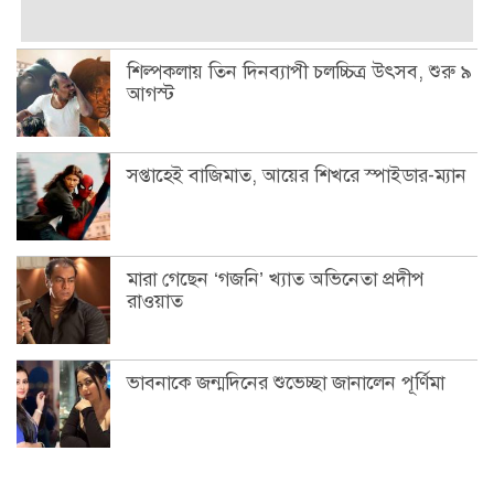
শিল্পকলায় তিন দিনব্যাপী চলচ্চিত্র উৎসব, শুরু ৯
আগস্ট
সপ্তাহেই বাজিমাত, আয়ের শিখরে স্পাইডার-ম্যান
মারা গেছেন ‘গজনি’ খ্যাত অভিনেতা প্রদীপ
রাওয়াত
ভাবনাকে জন্মদিনের শুভেচ্ছা জানালেন পূর্ণিমা