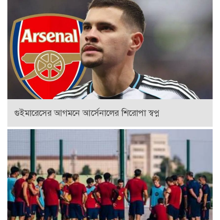
গুইমারেসের আগমনে আর্সেনালের শিরোপা স্বপ্ন