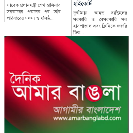
হাইকোর্ট
র‍্যাপিড অ্যাকশন ব্যাটালিয়ন
(র‍্যাব) বিলুপ্ত করে স্পেশাল
দুর্ঘটনায় আহত ব্যক্তিদের
রেসপন্স ব্যা...
সরকারি ও বেসরকারি সব
হাসপাতাল এবং ক্লিনিকে জরুরি
চিক...