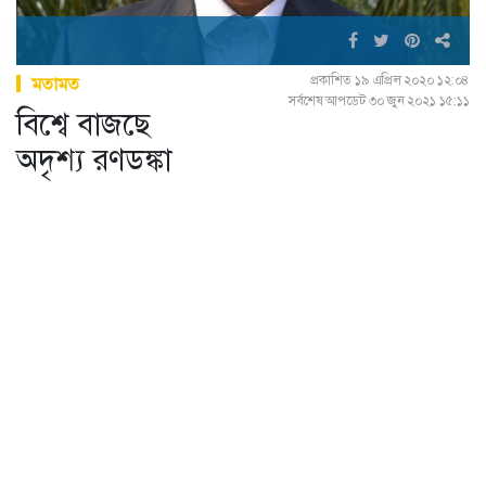
প্রকাশিত ১৯ এপ্রিল ২০২০ ১২:০৪
মতামত
সর্বশেষ আপডেট ৩০ জুন ২০২১ ১৫:১১
বিশ্বে বাজছে
অদৃশ্য রণডঙ্কা