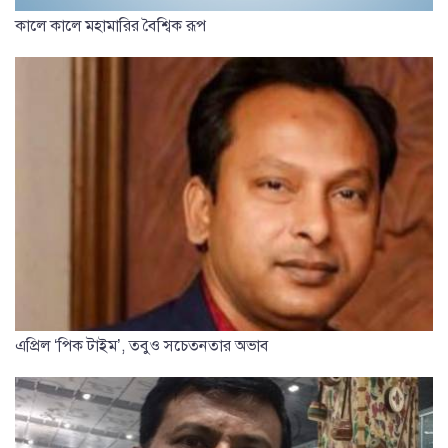
কালে কালে মহামারির বৈশ্বিক রূপ
এপ্রিল ‘পিক টাইম’, তবুও সচেতনতার অভাব