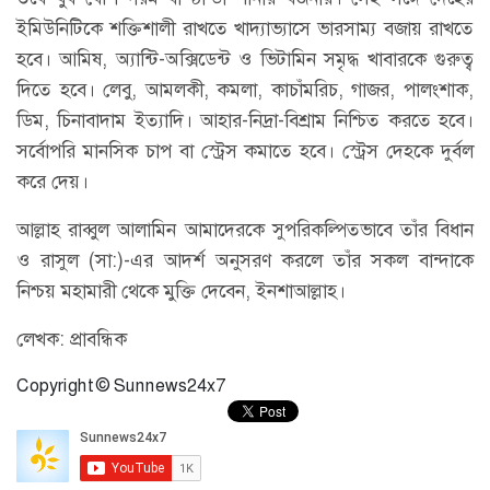
ইমিউনিটিকে শক্তিশালী রাখতে খাদ্যাভ্যাসে ভারসাম্য বজায় রাখতে
হবে। আমিষ, অ্যান্টি-অক্সিডেন্ট ও ভিটামিন সমৃদ্ধ খাবারকে গুরুত্ব
দিতে হবে। লেবু, আমলকী, কমলা, কাচাঁমরিচ, গাজর, পালংশাক,
ডিম, চিনাবাদাম ইত্যাদি। আহার-নিদ্রা-বিশ্রাম নিশ্চিত করতে হবে।
সর্বোপরি মানসিক চাপ বা স্ট্রেস কমাতে হবে। স্ট্রেস দেহকে দুর্বল
করে দেয়।
আল্লাহ রাব্বুল আলামিন আমাদেরকে সুপরিকল্পিতভাবে তাঁর বিধান
ও রাসুল (সা:)-এর আদর্শ অনুসরণ করলে তাঁর সকল বান্দাকে
নিশ্চয় মহামারী থেকে মুক্তি দেবেন, ইনশাআল্লাহ।
লেখক: প্রাবন্ধিক
Copyright © Sunnews24x7