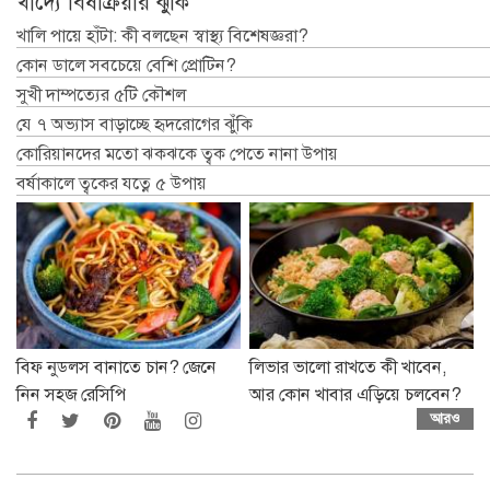
খাদ্যে বিষক্রিয়ার ঝুঁকি
খালি পায়ে হাঁটা: কী বলছেন স্বাস্থ্য বিশেষজ্ঞরা?
কোন ডালে সবচেয়ে বেশি প্রোটিন?
সুখী দাম্পত্যের ৫টি কৌশল
যে ৭ অভ্যাস বাড়াচ্ছে হৃদরোগের ঝুঁকি
কোরিয়ানদের মতো ঝকঝকে ত্বক পেতে নানা উপায়
বর্ষাকালে ত্বকের যত্নে ৫ উপায়
বিফ নুডলস বানাতে চান? জেনে
লিভার ভালো রাখতে কী খাবেন,
নিন সহজ রেসিপি
আর কোন খাবার এড়িয়ে চলবেন?
আরও