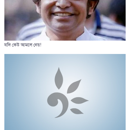
যদি কেউ আমলে নেয়!