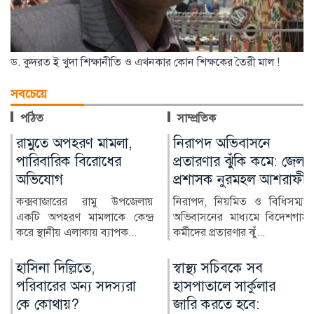
ড. কুদরত ই খুদা শিক্ষানীতি ও এখনকার কোন শিক্ষকের তৈরী মাল !
সবচেয়ে
পঠিত
সাম্প্রতিক
নিরাপদ অভিবাসনে
মুন্সীগঞ্জে সাংবাদিকের
প্রতারণার ঝুঁকি কমে: জেলা
বিরুদ্ধে মামলার প্রতিবাদে
প্রশাসক নুরমহল আশরাফী
মানববন্ধন
নিরাপদ, নিয়মিত ও বিধিসম্মত
মুন্সীগঞ্জ প্রেসক্লাবের সিনিয়র সহ-
অভিবাসনের মাধ্যমে বিদেশগামী
সভাপতি মাহাবুব আলম বাবুর
কর্মীদের প্রতারণার ঝুঁ...
বিরুদ্ধে দায়ের করা...
স্বাস্থ্য সচিবকে সব
র‍্যাবের পরিবর্তে নতুন
হাসপাতালে সার্কুলার
বাহিনী, কী আছে খসড়া
জারি করতে হবে:
আইনে?