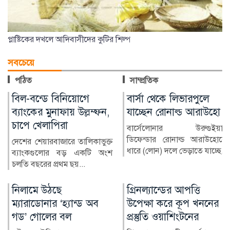
প্লাষ্টিকের দখলে আদিবাসীদের কুটির শিল্প
সবচেয়ে
পঠিত
সাম্প্রতিক
বার্সা থেকে লিভারপুলে
চিকিৎসক নিরাপদ
যাচ্ছেন রোনাল্ড আরাউহো
থাকলেই বদলাবে
স্বাস্থ্যসেবার চিত্র
বার্সেলোনার উরুগুইয়ান
ডিফেন্ডার রোনাল্ড আরাউহোকে
বাংলাদেশের স্বাস্থ্য খাতে গত
ধারে (লোন) দলে ভেড়াতে যাচ্ছে...
কয়েক দশকে উল্লেখযোগ্য
অগ্রগতি হয়েছে। মাতৃ ও শি...
গ্রিনল্যান্ডের আপত্তি
রাশিয়া-ইউক্রেন
উপেক্ষা করে কূপ খননের
পাল্টাপাল্টি হামলায়
প্রস্তুতি ওয়াশিংটনের
নিহত ৩, আহত ১০