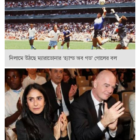
নিলামে উঠছে ম্যারাডোনার ‘হ্যান্ড অব গড’ গোলের বল