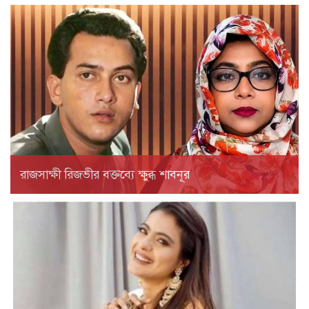
রাজসাক্ষী রিজভীর বক্তব্যে ক্ষুব্ধ শাবনূর