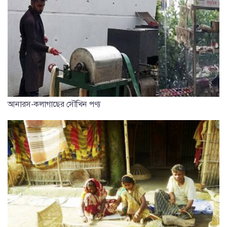
আনারস-কলাগাছের সৌখিন পণ্য