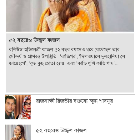
৫২ বছরেও উজ্জ্বল কাজল
বলিউড অভিনেত্রী কাজল ৫২ বছর বয়সেও ধরে রেখেছেন তার
সৌন্দর্য ও প্রাণবন্ত উপস্থিতি। ‘বাজিগর’, ‘দিলওয়ালে দুলহানিয়া লে
জায়েংগে’, ‘কুছ কুছ হোতা হ্যায়’ এবং ‘কাভি খুশি কাভি গাম’...
রাজসাক্ষী রিজভীর বক্তব্যে ক্ষুব্ধ শাবনূর
৫২ বছরেও উজ্জ্বল কাজল