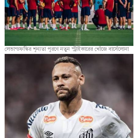
লেভান্ডফস্কির শূন্যতা পূরণে নতুন স্ট্রাইকারের খোঁজে বার্সেলোনা