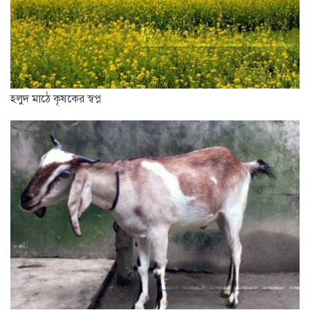
হলুদ মাঠে কৃষকের স্বপ্ন