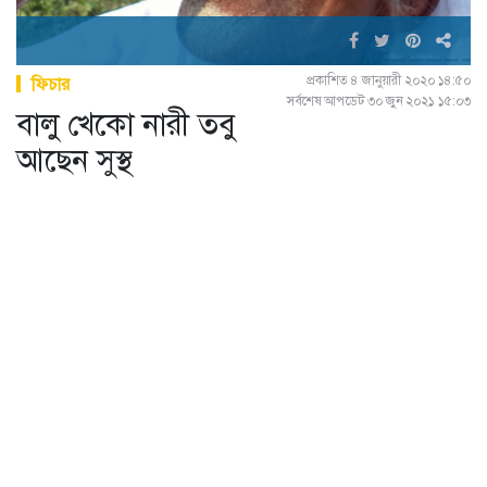
প্রকাশিত ৪ জানুয়ারী ২০২০ ১৪:৫০
ফিচার
সর্বশেষ আপডেট ৩০ জুন ২০২১ ১৫:০৩
বালু খেকো নারী তবু
আছেন সুস্থ