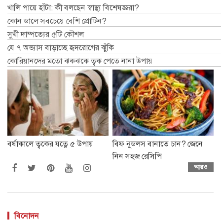
খালি পায়ে হাঁটা: কী বলছেন স্বাস্থ্য বিশেষজ্ঞরা?
কোন ডালে সবচেয়ে বেশি প্রোটিন?
সুখী দাম্পত্যের ৫টি কৌশল
যে ৭ অভ্যাস বাড়াচ্ছে হৃদরোগের ঝুঁকি
কোরিয়ানদের মতো ঝকঝকে ত্বক পেতে নানা উপায়
বর্ষাকালে ত্বকের যত্নে ৫ উপায়
বিফ নুডলস বানাতে চান? জেনে
নিন সহজ রেসিপি
আরও
বিনোদন