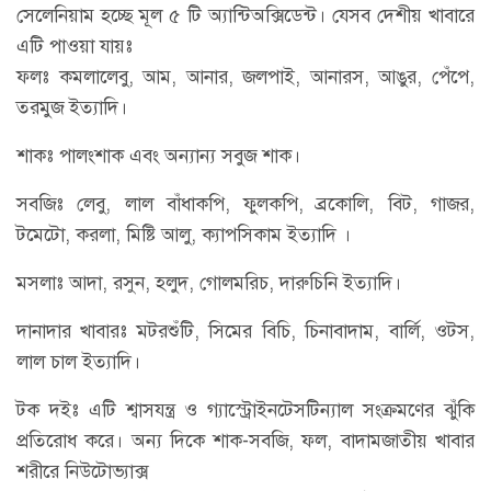
সেলেনিয়াম হচ্ছে মূল ৫ টি অ্যান্টিঅক্সিডেন্ট। যেসব দেশীয় খাবারে
এটি পাওয়া যায়ঃ
ফলঃ কমলালেবু, আম, আনার, জলপাই, আনারস, আঙুর, পেঁপে,
তরমুজ ইত্যাদি।
শাকঃ পালংশাক এবং অন্যান্য সবুজ শাক।
সবজিঃ লেবু, লাল বাঁধাকপি, ফুলকপি, ব্রকোলি, বিট, গাজর,
টমেটো, করলা, মিষ্টি আলু, ক্যাপসিকাম ইত্যাদি ।
মসলাঃ আদা, রসুন, হলুদ, গোলমরিচ, দারুচিনি ইত্যাদি।
দানাদার খাবারঃ মটরশুঁটি, সিমের বিচি, চিনাবাদাম, বার্লি, ওটস,
লাল চাল ইত্যাদি।
টক দইঃ এটি শ্বাসযন্ত্র ও গ্যাস্ট্রোইনটেসটিন্যাল সংক্রমণের ঝুঁকি
প্রতিরোধ করে। অন্য দিকে শাক-সবজি, ফল, বাদামজাতীয় খাবার
শরীরে নিউটোভ্যাক্স