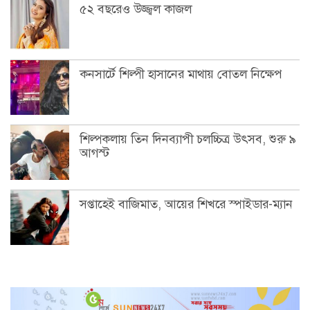
৫২ বছরেও উজ্জ্বল কাজল
কনসার্টে শিল্পী হাসানের মাথায় বোতল নিক্ষেপ
শিল্পকলায় তিন দিনব্যাপী চলচ্চিত্র উৎসব, শুরু ৯
আগস্ট
সপ্তাহেই বাজিমাত, আয়ের শিখরে স্পাইডার-ম্যান