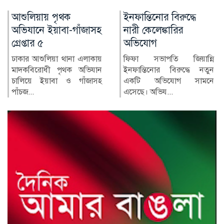
ইনফান্তিনোর বিরুদ্ধে
অনলাইন জুয়ায় সর্বস্বান্ত,
নারী কেলেঙ্কারির
বিদেশে পাচার শত শত
অভিযোগ
কোটি টাকা
ফিফা সভাপতি জিয়ান্নি
মুঠোফোনে কয়েকটি ক্লিক, আর
ইনফান্তিনোর বিরুদ্ধে নতুন
অল্প সময়েই দ্বিগুণ-তিনগুণ
একটি অভিযোগ সামনে
টাকা—অনলাইন জুয়ার ব...
এসেছে। অভিয...