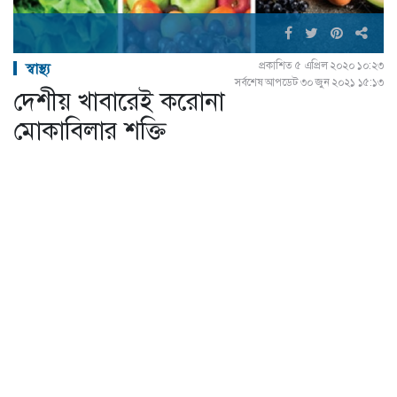
প্রকাশিত ৫ এপ্রিল ২০২০ ১০:২৩
স্বাস্থ্য
সর্বশেষ আপডেট ৩০ জুন ২০২১ ১৫:১৩
দেশীয় খাবারেই করোনা
মোকাবিলার শক্তি