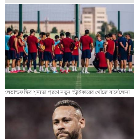
লেভান্ডফস্কির শূন্যতা পূরণে নতুন স্ট্রাইকারের খোঁজে বার্সেলোনা