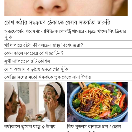
চোখ ওঠার সংক্রমণ ঠেকাতে যেসব সতর্কতা জরুরি
অক্সফোর্ডের গবেষণা: বাণিজ্যিক পোলট্রি খামারে বাড়ছে খাদ্যে বিষক্রিয়ার
ঝুঁকি
খালি পায়ে হাঁটা: কী বলছেন স্বাস্থ্য বিশেষজ্ঞরা?
কোন ডালে সবচেয়ে বেশি প্রোটিন?
সুখী দাম্পত্যের ৫টি কৌশল
যে ৭ অভ্যাস বাড়াচ্ছে হৃদরোগের ঝুঁকি
কোরিয়ানদের মতো ঝকঝকে ত্বক পেতে নানা উপায়
বর্ষাকালে ত্বকের যত্নে ৫ উপায়
বিফ নুডলস বানাতে চান? জেনে