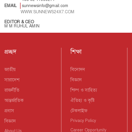
EMAIL
sunnewsinfo@gmail.com
WWW.SUNNEWS24X7.COM
EDITOR & CEO
M M RUHUL AMIN
প্রচ্ছদ
শিক্ষা
জাতীয়
বিনোদন
সারাদেশ
বিজ্ঞান
রাজনীতি
শিল্প ও সাহিত্য
আন্তর্জাতিক
ঐতিহ্য ও কৃষ্টি
প্রবাস
টেকলাইফ
বিজ্ঞান
Privacy Policy
Career Opportunity
About Us