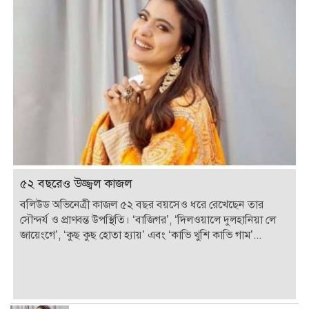
৫২ বছরেও উজ্জ্বল কাজল
বলিউড অভিনেত্রী কাজল ৫২ বছর বয়সেও ধরে রেখেছেন তার
সৌন্দর্য ও প্রাণবন্ত উপস্থিতি। ‘বাজিগর’, ‘দিলওয়ালে দুলহানিয়া লে
জায়েংগে’, ‘কুছ কুছ হোতা হ্যায়’ এবং ‘কাভি খুশি কাভি গাম’...