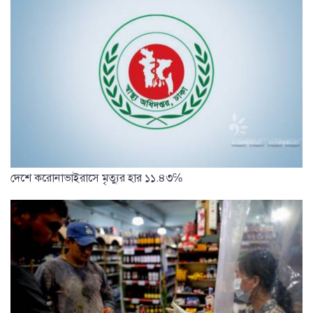
দেশে করোনাভাইরাসে মৃত্যুর হার ১১.৪৩℅