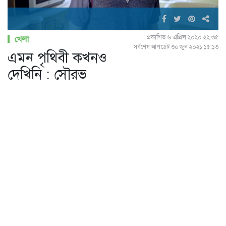
প্রকাশিত ৬ এপ্রিল ২০২০ ২২:৩৫
খেলা
সর্বশেষ আপডেট ৩০ জুন ২০২১ ১৫:১৩
এমন পৃথিবী কখনও
দেখিনি : সৌরভ