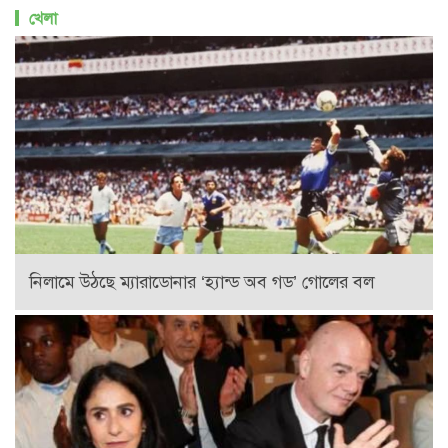
খেলা
নিলামে উঠছে ম্যারাডোনার ‘হ্যান্ড অব গড’ গোলের বল