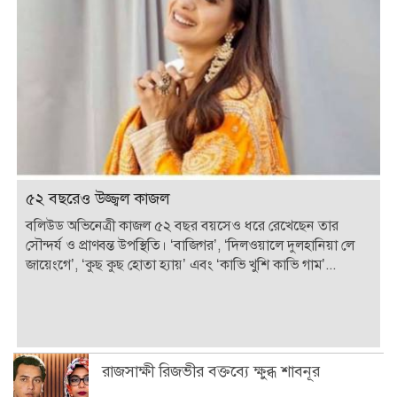
৫২ বছরেও উজ্জ্বল কাজল
বলিউড অভিনেত্রী কাজল ৫২ বছর বয়সেও ধরে রেখেছেন তার
সৌন্দর্য ও প্রাণবন্ত উপস্থিতি। ‘বাজিগর’, ‘দিলওয়ালে দুলহানিয়া লে
জায়েংগে’, ‘কুছ কুছ হোতা হ্যায়’ এবং ‘কাভি খুশি কাভি গাম’...
রাজসাক্ষী রিজভীর বক্তব্যে ক্ষুব্ধ শাবনূর