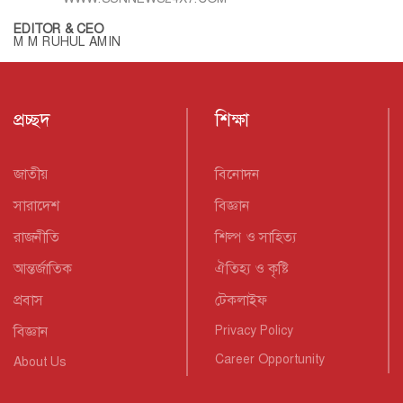
EDITOR & CEO
M M RUHUL AMIN
প্রচ্ছদ
শিক্ষা
জাতীয়
বিনোদন
সারাদেশ
বিজ্ঞান
রাজনীতি
শিল্প ও সাহিত্য
আন্তর্জাতিক
ঐতিহ্য ও কৃষ্টি
প্রবাস
টেকলাইফ
বিজ্ঞান
Privacy Policy
Career Opportunity
About Us