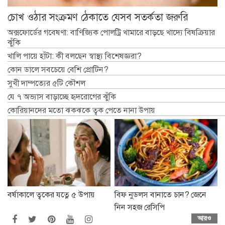
চোখ ওঠার সংক্রমণ ঠেকাতে যেসব সতর্কতা জরুরি
অক্সফোর্ডের গবেষণা: বাণিজ্যিক পোলট্রি খামারে বাড়ছে খাদ্যে বিষক্রিয়ার
ঝুঁকি
খালি পায়ে হাঁটা: কী বলছেন স্বাস্থ্য বিশেষজ্ঞরা?
কোন ডালে সবচেয়ে বেশি প্রোটিন?
সুখী দাম্পত্যের ৫টি কৌশল
যে ৭ অভ্যাস বাড়াচ্ছে হৃদরোগের ঝুঁকি
কোরিয়ানদের মতো ঝকঝকে ত্বক পেতে নানা উপায়
বর্ষাকালে ত্বকের যত্নে ৫ উপায়
বিফ নুডলস বানাতে চান? জেনে
নিন সহজ রেসিপি
আরও