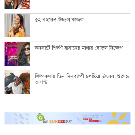
৫২ বছরেও উজ্জ্বল কাজল
কনসার্টে শিল্পী হাসানের মাথায় বোতল নিক্ষেপ
শিল্পকলায় তিন দিনব্যাপী চলচ্চিত্র উৎসব, শুরু ৯
আগস্ট