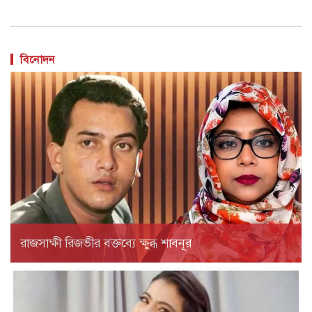
বিনোদন
রাজসাক্ষী রিজভীর বক্তব্যে ক্ষুব্ধ শাবনূর