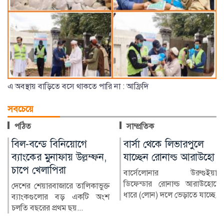
এ অবস্থায় বাড়িতে বসে থাকতে পারি না : আফ্রিদি
সবচেয়ে
পঠিত
সাম্প্রতিক
বার্সা থেকে লিভারপুলে
চিকিৎসক নিরাপদ
যাচ্ছেন রোনাল্ড আরাউহো
থাকলেই বদলাবে
স্বাস্থ্যসেবার চিত্র
বার্সেলোনার উরুগুইয়ান
ডিফেন্ডার রোনাল্ড আরাউহোকে
বাংলাদেশের স্বাস্থ্য খাতে গত
ধারে (লোন) দলে ভেড়াতে যাচ্ছে...
কয়েক দশকে উল্লেখযোগ্য
অগ্রগতি হয়েছে। মাতৃ ও শি...