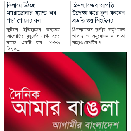
গ্রিনল্যান্ডের আপত্তি
রাশিয়া-ইউক্রেন
উপেক্ষা করে কূপ খননের
পাল্টাপাল্টি হামলায়
প্রস্তুতি ওয়াশিংটনের
নিহত ৩, আহত ১০
গ্রিনল্যান্ডের স্থানীয় কর্তৃপক্ষের
রাশিয়া ও ইউক্রেনের মধ্যে
আপত্তি ও অনুমোদন না থাকা
শনিবার রাতভর পাল্টাপাল্টি
সত্ত্বেও দেশটির প...
হামলায় অন্তত তিনজন নিহত
ও...