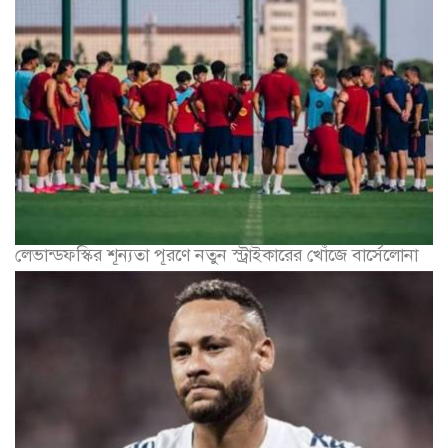
লেভান্ডফস্কির শূন্যতা পূরণে নতুন স্ট্রাইকারের খোঁজে বার্সেলোনা