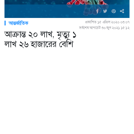
প্রকাশিত ১৫ এপ্রিল ২০২০ ০৩:০৭
আন্তর্জাতিক
সর্বশেষ আপডেট ৩০ জুন ২০২১ ১৫:১২
আক্রান্ত ২০ লাখ, মৃত্যু ১
লাখ ২৬ হাজারের বেশি