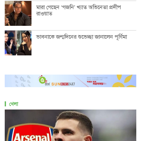
মারা গেছেন ‘গজনি’ খ্যাত অভিনেতা প্রদীপ
রাওয়াত
ভাবনাকে জন্মদিনের শুভেচ্ছা জানালেন পূর্ণিমা
খেলা