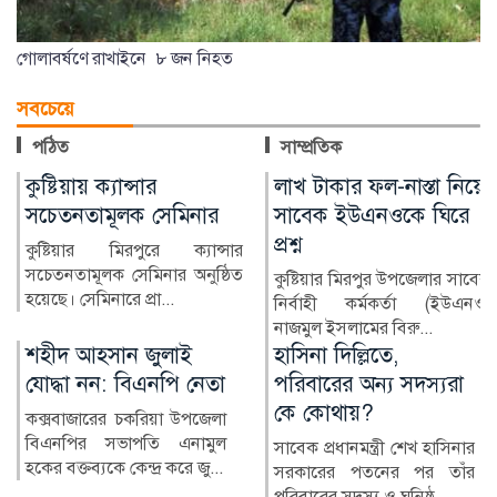
গোলাবর্ষণে রাখাইনে ৮ জন নিহত
সবচেয়ে
পঠিত
সাম্প্রতিক
লাখ টাকার ফল-নাস্তা নিয়ে
মুন্সীগঞ্জে সাংবাদিকের
সাবেক ইউএনওকে ঘিরে
বিরুদ্ধে মামলার প্রতিবাদে
প্রশ্ন
মানববন্ধন
কুষ্টিয়ার মিরপুর উপজেলার সাবেক
মুন্সীগঞ্জ প্রেসক্লাবের সিনিয়র সহ-
নির্বাহী কর্মকর্তা (ইউএনও)
সভাপতি মাহাবুব আলম বাবুর
নাজমুল ইসলামের বিরু...
বিরুদ্ধে দায়ের করা...
হাসিনা দিল্লিতে,
দখল-দূষণে বিপন্ন দেশের
পরিবারের অন্য সদস্যরা
নদী
কে কোথায়?
বাংলাদেশ নদীমাতৃক দেশ
হিসেবে পরিচিত হলেও দেশের
সাবেক প্রধানমন্ত্রী শেখ হাসিনার
অধিকাংশ নদী এখন দখল,
সরকারের পতনের পর তাঁর
দূষণ, নাব...
পরিবারের সদস্য ও ঘনিষ্ঠ...