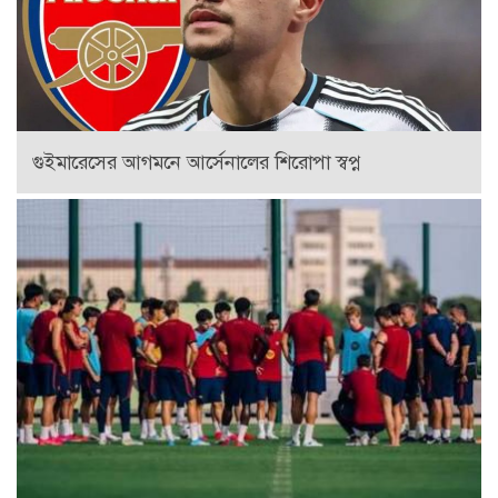
গুইমারেসের আগমনে আর্সেনালের শিরোপা স্বপ্ন