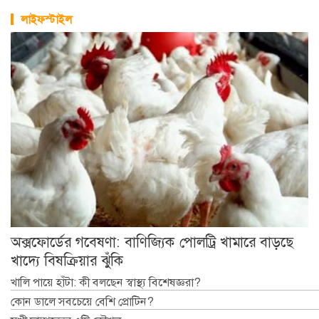
লাইফস্টাইল
অক্সফোর্ডের গবেষণা: বাণিজ্যিক পোলট্রি খামারে বাড়ছে
খাদ্যে বিষক্রিয়ার ঝুঁকি
খালি পায়ে হাঁটা: কী বলছেন স্বাস্থ্য বিশেষজ্ঞরা?
কোন ডালে সবচেয়ে বেশি প্রোটিন?