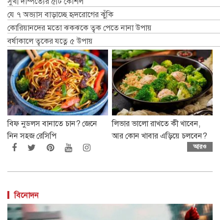
সুখী দাম্পত্যের ৫টি কৌশল
যে ৭ অভ্যাস বাড়াচ্ছে হৃদরোগের ঝুঁকি
কোরিয়ানদের মতো ঝকঝকে ত্বক পেতে নানা উপায়
বর্ষাকালে ত্বকের যত্নে ৫ উপায়
বিফ নুডলস বানাতে চান? জেনে
লিভার ভালো রাখতে কী খাবেন,
নিন সহজ রেসিপি
আর কোন খাবার এড়িয়ে চলবেন?
আরও
বিনোদন