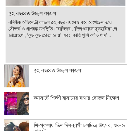
৫২ বছরেও উজ্জ্বল কাজল
বলিউড অভিনেত্রী কাজল ৫২ বছর বয়সেও ধরে রেখেছেন তার
সৌন্দর্য ও প্রাণবন্ত উপস্থিতি। ‘বাজিগর’, ‘দিলওয়ালে দুলহানিয়া লে
জায়েংগে’, ‘কুছ কুছ হোতা হ্যায়’ এবং ‘কাভি খুশি কাভি গাম’...
৫২ বছরেও উজ্জ্বল কাজল
কনসার্টে শিল্পী হাসানের মাথায় বোতল নিক্ষেপ
শিল্পকলায় তিন দিনব্যাপী চলচ্চিত্র উৎসব, শুরু ৯