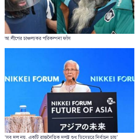
আ.লীগের চাঞ্চল্যকর পরিকল্পনা ফাঁস
‘সব দল নয়, একটি রাজনৈতিক দলই শুধু ডিসেম্বরে নির্বাচন চায়’