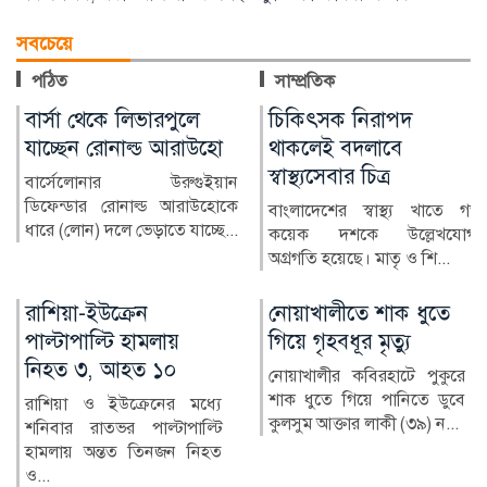
সবচেয়ে
পঠিত
সাম্প্রতিক
চিকিৎসক নিরাপদ
প্রস্তুতি ম্যাচে অস্ট্রেলিয়ার
থাকলেই বদলাবে
কাছে হার বাংলাদেশের
স্বাস্থ্যসেবার চিত্র
অস্ট্রেলিয়ার বিপক্ষে দুই টেস্টের
সিরিজ শুরুর আগে প্রস্তুতি ম্যাচে
বাংলাদেশের স্বাস্থ্য খাতে গত
বড় ধাক্কা খ...
কয়েক দশকে উল্লেখযোগ্য
অগ্রগতি হয়েছে। মাতৃ ও শি...
নোয়াখালীতে শাক ধুতে
মুন্সীগঞ্জে ৮০ পিস
গিয়ে গৃহবধূর মৃত্যু
ইয়াবাসহ চারজন গ্রেপ্তার
নোয়াখালীর কবিরহাটে পুকুরে
মুন্সীগঞ্জে মাদকবিরোধী
শাক ধুতে গিয়ে পানিতে ডুবে
অভিযানে ৮০ পিস ইয়াবাসহ
কুলসুম আক্তার লাকী (৩৯) ন...
চারজনকে গ্রেপ্তার করেছে জেলা
গো...