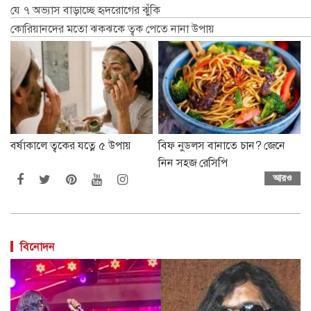
যে ৭ অভ্যাস বাড়াচ্ছে হৃদরোগের ঝুঁকি
কোরিয়ানদের মতো ঝকঝকে ত্বক পেতে নানা উপায়
বর্ষাকালে ত্বকের যত্নে ৫ উপায়
বিফ নুডলস বানাতে চান? জেনে
নিন সহজ রেসিপি
আরও
বিনোদন