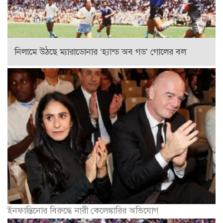
নিলামে উঠছে ম্যারাডোনার ‘হ্যান্ড অব গড’ গোলের বল
ইনফান্তিনোর বিরুদ্ধে নারী কেলেঙ্কারির অভিযোগ