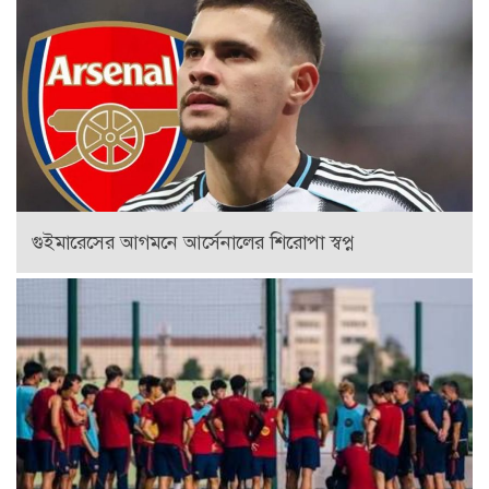
গুইমারেসের আগমনে আর্সেনালের শিরোপা স্বপ্ন