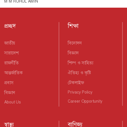
আন্তর্জাতিক
ঐতিহ্য ও কৃষ্টি
প্রবাস
টেকলাইফ
বিজ্ঞান
Privacy Policy
Career Opportunity
About Us
স্বাস্থ্য
বাণিজ্য
ফ্যাশন
যোগাযোগ
ফিচার
ইন্টার্নশিপ
খেলা
পরিবেশ
নারী
টিউব
লাইফস্টাইল
ছবি
Terms & Condition
সান পরিবার