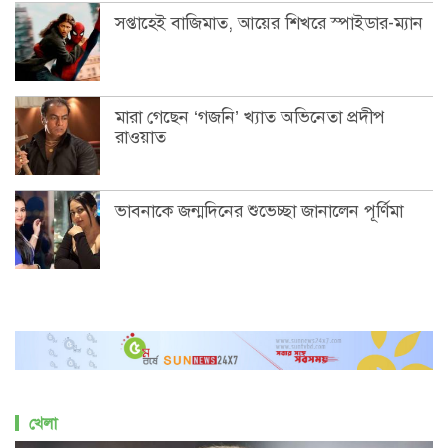
খেলা
গুইমারেসের আগমনে আর্সেনালের শিরোপা স্বপ্ন