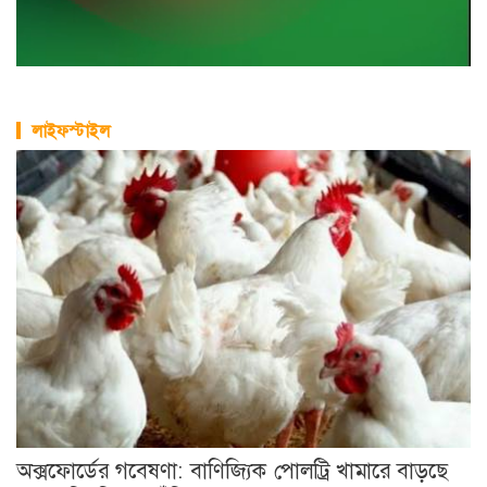
অক্সফোর্ডের গবেষণা: বাণিজ্যিক পোলট্রি খামারে বাড়ছে
খাদ্যে বিষক্রিয়ার ঝুঁকি
খালি পায়ে হাঁটা: কী বলছেন স্বাস্থ্য বিশেষজ্ঞরা?
কোন ডালে সবচেয়ে বেশি প্রোটিন?
সুখী দাম্পত্যের ৫টি কৌশল
যে ৭ অভ্যাস বাড়াচ্ছে হৃদরোগের ঝুঁকি
কোরিয়ানদের মতো ঝকঝকে ত্বক পেতে নানা উপায়
বর্ষাকালে ত্বকের যত্নে ৫ উপায়