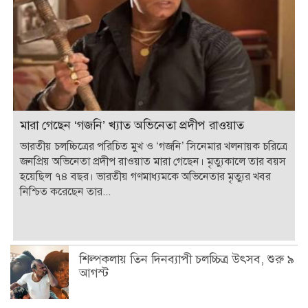
হয়েছিল ৭৪ বছর। ভারতীয় গণমাধ্যমকে অভিনেতার মৃত্যুর খবর
নিশ্চিত করেছেন তার...
শিল্পকলায় তিন দিনব্যাপী চলচ্চিত্র উৎসব, শুরু ৯
আগস্ট
সপ্তাহেই বাজিমাত, আয়ের শিখরে স্পাইডার-ম্যান
মারা গেছেন ‘গজনি’ খ্যাত অভিনেতা প্রদীপ
রাওয়াত
ভাবনাকে জন্মদিনের শুভেচ্ছা জানালেন পূর্ণিমা