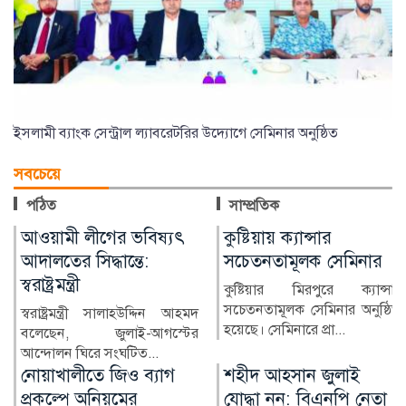
কুষ্টিয়ায় ক্যান্সার
লাখ টাকার ফল-নাস্তা নিয়ে
সচেতনতামূলক সেমিনার
সাবেক ইউএনওকে ঘিরে
প্রশ্ন
কুষ্টিয়ার মিরপুরে ক্যান্সার
সচেতনতামূলক সেমিনার অনুষ্ঠিত
কুষ্টিয়ার মিরপুর উপজেলার সাবেক
হয়েছে। সেমিনারে প্রা...
নির্বাহী কর্মকর্তা (ইউএনও)
নাজমুল ইসলামের বিরু...
শহীদ আহসান জুলাই
হাসিনা দিল্লিতে,
যোদ্ধা নন: বিএনপি নেতা
পরিবারের অন্য সদস্যরা
কে কোথায়?
কক্সবাজারের চকরিয়া উপজেলা
বিএনপির সভাপতি এনামুল
সাবেক প্রধানমন্ত্রী শেখ হাসিনার
হকের বক্তব্যকে কেন্দ্র করে জু...
সরকারের পতনের পর তাঁর
পরিবারের সদস্য ও ঘনিষ্ঠ...