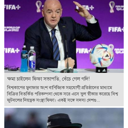
ক্ষমা চাইলেন ফিফা সভাপতি, বেঁচে গেল গদি!
বিশ্বকাপের মুনাফার অংশ বাণিজ্যিক সহযোগী প্রতিষ্ঠানের মাধ্যমে
বিক্রির বিতর্কিত পরিকল্পনা থেকে সরে এসে ভুল স্বীকার করেছে বিশ্ব
ফুটবলের নিয়ন্ত্রক সংস্থা ফিফা। একই সঙ্গে সদস্য দেশগু...
বিসিবির সঙ্গে আম্পায়ার সৈকতের চুক্তির সমাপ্তি