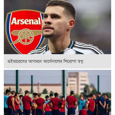
লেভান্ডফস্কির শূন্যতা পূরণে নতুন স্ট্রাইকারের খোঁজে বার্সেলোনা