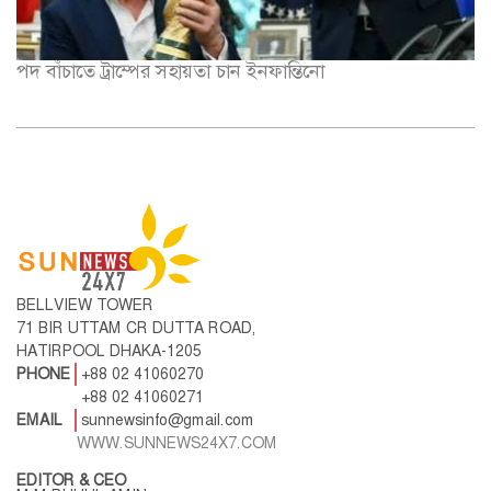
BELLVIEW TOWER
71 BIR UTTAM CR DUTTA ROAD,
HATIRPOOL DHAKA-1205
PHONE
+88 02 41060270
+88 02 41060271
EMAIL
sunnewsinfo@gmail.com
WWW.SUNNEWS24X7.COM
EDITOR & CEO
M M RUHUL AMIN
প্রচ্ছদ
শিক্ষা
জাতীয়
বিনোদন
সারাদেশ
বিজ্ঞান
রাজনীতি
শিল্প ও সাহিত্য