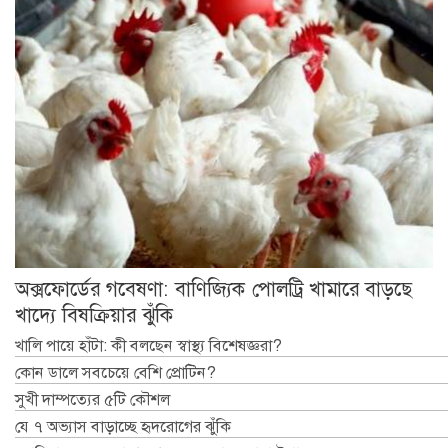
অক্সফোর্ডের গবেষণা: বাণিজ্যিক পোলট্রি খামারে বাড়ছে
খাদ্যে বিষক্রিয়ার ঝুঁকি
খালি পায়ে হাঁটা: কী বলছেন স্বাস্থ্য বিশেষজ্ঞরা?
কোন ডালে সবচেয়ে বেশি প্রোটিন?
সুখী দাম্পত্যের ৫টি কৌশল
যে ৭ অভ্যাস বাড়াচ্ছে হৃদরোগের ঝুঁকি