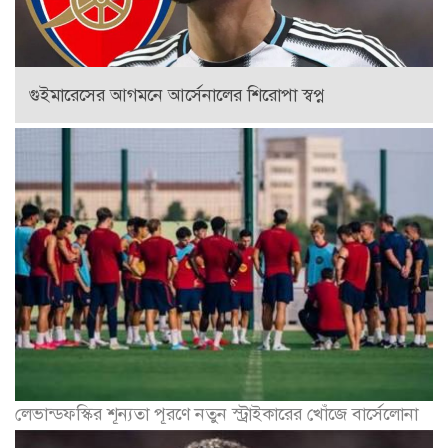
গুইমারেসের আগমনে আর্সেনালের শিরোপা স্বপ্ন
লেভান্ডফস্কির শূন্যতা পূরণে নতুন স্ট্রাইকারের খোঁজে বার্সেলোনা