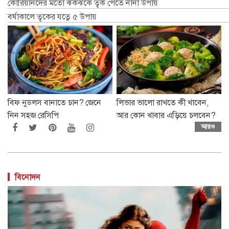
কোরিয়ানদের মতো ঝকঝকে ত্বক পেতে নানা উপায়
বর্ষাকালে ত্বকের যত্নে ৫ উপায়
বিফ নুডলস বানাতে চান? জেনে
লিভার ভালো রাখতে কী খাবেন,
নিন সহজ রেসিপি
আর কোন খাবার এড়িয়ে চলবেন?
আরও
বিনোদন