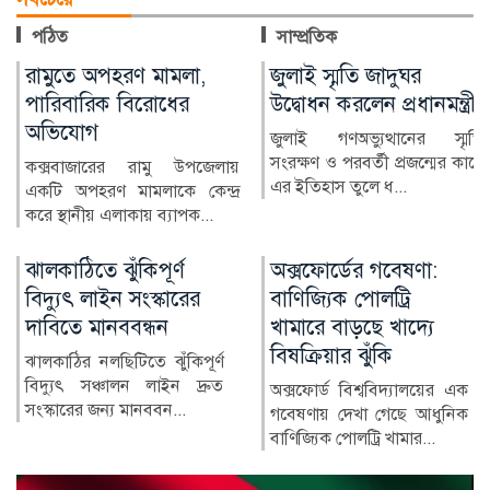
পঠিত
সাম্প্রতিক
জুলাই স্মৃতি জাদুঘর
আল-আকসা দখলের পথে
উদ্বোধন করলেন প্রধানমন্ত্রী
ইসরাইল
জুলাই গণঅভ্যুত্থানের স্মৃতি
জেরুজালেমের পবিত্র আল-আকসা
সংরক্ষণ ও পরবর্তী প্রজন্মের কাছে
মসজিদ ও ডোম অব দ্য রক ঘিরে
এর ইতিহাস তুলে ধ...
পরিস্থিতি উত্তপ্ত হয়ে উ...
অক্সফোর্ডের গবেষণা:
হোয়াটসঅ্যাপের ৬ দারুণ
বাণিজ্যিক পোলট্রি
ফিচার
খামারে বাড়ছে খাদ্যে
হোয়াটসঅ্যাপ শুধু বার্তা আদান-
বিষক্রিয়ার ঝুঁকি
প্রদান নয়, ভয়েস ও ভিডিও
কল, ফাইল শেয়ারিংসহ নানা...
অক্সফোর্ড বিশ্ববিদ্যালয়ের এক
গবেষণায় দেখা গেছে আধুনিক
বাণিজ্যিক পোলট্রি খামার...