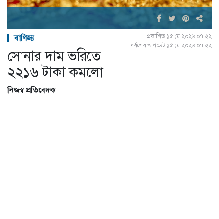
প্রকাশিত ১৫ মে ২০২৬ ০৭:২২
বাণিজ্য
সর্বশেষ আপডেট ১৫ মে ২০২৬ ০৭:২২
সোনার দাম ভরিতে
২২১৬ টাকা কমলো
নিজস্ব প্রতিবেদক