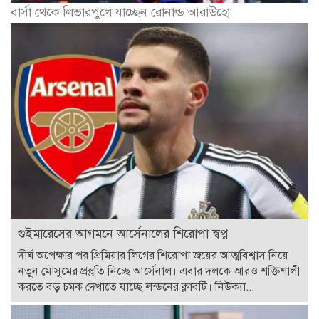
বার্সা থেকে লিভারপুলে যাচ্ছেন রোনাল্ড আরাউহো
গুইমারেসের আগমনে আর্সেনালের শিরোপা স্বপ্ন
দীর্ঘ অপেক্ষার পর প্রিমিয়ার লিগের শিরোপা জয়ের আত্মবিশ্বাস নিয়ে
নতুন মৌসুমের প্রস্তুতি নিচ্ছে আর্সেনাল। এবার দলকে আরও শক্তিশালী
করতে বড় চমক দেখাতে যাচ্ছে লন্ডনের ক্লাবটি। নিউক্যা...