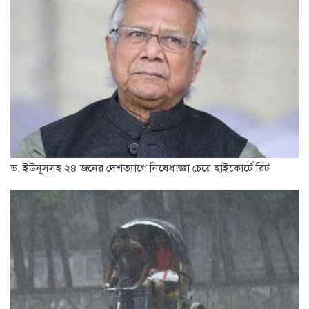
ড. ইউনূসসহ ২৪ জনের দেশত্যাগে নিষেধাজ্ঞা চেয়ে হাইকোর্টে রিট