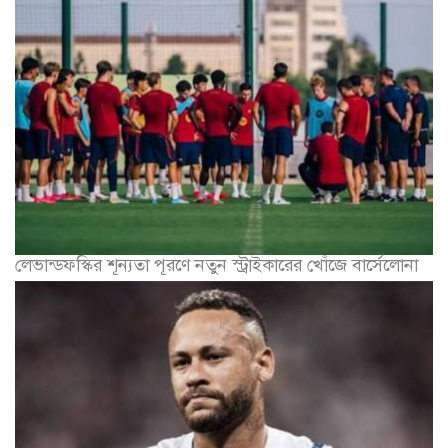
লেভান্ডফস্কির শূন্যতা পূরণে নতুন স্ট্রাইকারের খোঁজে বার্সেলোনা