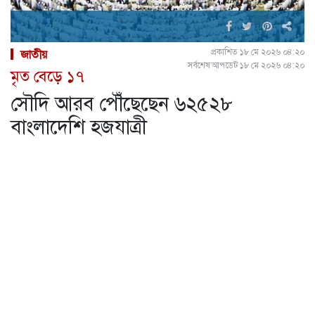
প্রকাশিত ১৮ মে ২০২৬ ০৪:২০
জাতীয়
সর্বশেষ আপডেট ১৮ মে ২০২৬ ০৪:২০
মৃত বেড়ে ১৭
সৌদি আরব পৌঁছেছেন ৬২৫২৮
বাংলাদেশি হজযাত্রী