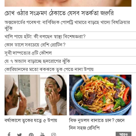
চোখ ওঠার সংক্রমণ ঠেকাতে যেসব সতর্কতা জরুরি
অক্সফোর্ডের গবেষণা: বাণিজ্যিক পোলট্রি খামারে বাড়ছে খাদ্যে বিষক্রিয়ার
ঝুঁকি
খালি পায়ে হাঁটা: কী বলছেন স্বাস্থ্য বিশেষজ্ঞরা?
কোন ডালে সবচেয়ে বেশি প্রোটিন?
সুখী দাম্পত্যের ৫টি কৌশল
যে ৭ অভ্যাস বাড়াচ্ছে হৃদরোগের ঝুঁকি
কোরিয়ানদের মতো ঝকঝকে ত্বক পেতে নানা উপায়
বর্ষাকালে ত্বকের যত্নে ৫ উপায়
বিফ নুডলস বানাতে চান? জেনে
নিন সহজ রেসিপি
আরও