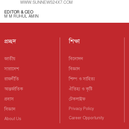
WWW.SUNNEWS24X7.COM
EDITOR & CEO
M M RUHUL AMIN
প্রচ্ছদ
শিক্ষা
জাতীয়
বিনোদন
সারাদেশ
বিজ্ঞান
রাজনীতি
শিল্প ও সাহিত্য
আন্তর্জাতিক
ঐতিহ্য ও কৃষ্টি
প্রবাস
টেকলাইফ
বিজ্ঞান
Privacy Policy
Career Opportunity
About Us