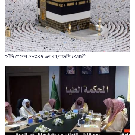
সৌদি গেলেন ৫৮৩৪৭ জন বাংলাদেশি হজযাত্রী