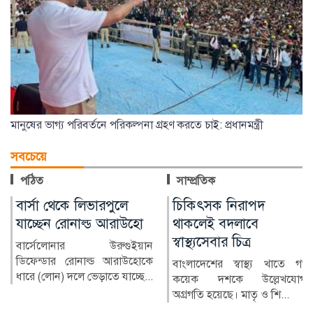
মানুষের ভাগ্য পরিবর্তনে পরিকল্পনা গ্রহণ করতে চাই: প্রধানমন্ত্রী
সবচেয়ে
পঠিত
সাম্প্রতিক
চিকিৎসক নিরাপদ
মুক্তিযুদ্ধ ছিল জনতার যুদ্ধ,
থাকলেই বদলাবে
কোনো দলের নয়: রাষ্ট্রপত
স্বাস্থ্যসেবার চিত্র
ন
রাষ্ট্রপতি হাফিজ উদ্দিন আহ
কে
বলেছেন, ১৯৭১ সালের মহা
বাংলাদেশের স্বাস্থ্য খাতে গত
..
মুক্তিযুদ্ধ ছিল জনতার যু...
কয়েক দশকে উল্লেখযোগ্য
অগ্রগতি হয়েছে। মাতৃ ও শি...