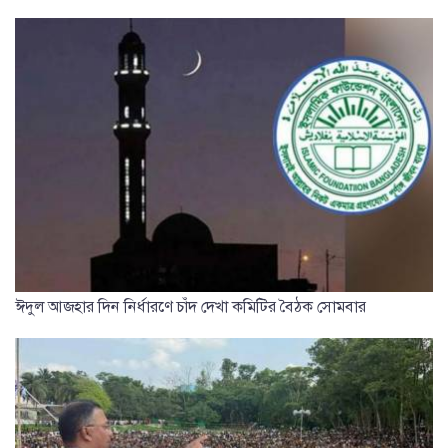
ঈদুল আজহার দিন নির্ধারণে চাঁদ দেখা কমিটির বৈঠক সোমবার