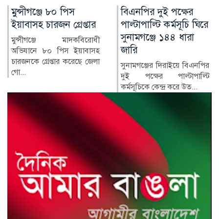
বিএনপির দুই পক্ষের
গুলশানে কার্যক্রম নিষিদ্ধ
পাল্টাপাল্টি কর্মসূচি ঘিরে
আ. লীগের গোপন বৈঠক
সুনামগঞ্জে ১৪৪ ধারা
থেকে গ্রেপ্তার ৬
জারি
রাজধানীর গুলশানে একটি
রেস্তোরাঁয় গোপন বৈঠক করার
সুনামগঞ্জের দিরাইয়ে বিএনপির
সময় আওয়ামী লীগের ছয়
দুই পক্ষের পাল্টাপাল্টি
নেতাকর্মী...
কর্মসূচিকে কেন্দ্র করে উত...