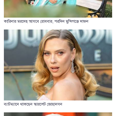
কারিনার মরদেহ আসবে রোববার, পরদিন মুন্সিগঞ্জে দাফন
ব্যাটম্যানে থাকছেন স্কারলেট জোহানসন