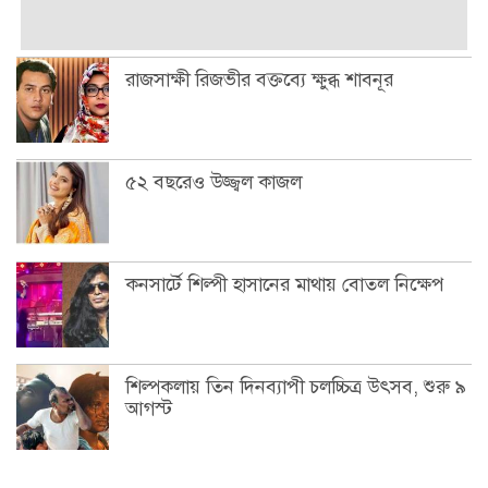
রাজসাক্ষী রিজভীর বক্তব্যে ক্ষুব্ধ শাবনূর
৫২ বছরেও উজ্জ্বল কাজল
কনসার্টে শিল্পী হাসানের মাথায় বোতল নিক্ষেপ
শিল্পকলায় তিন দিনব্যাপী চলচ্চিত্র উৎসব, শুরু ৯
আগস্ট