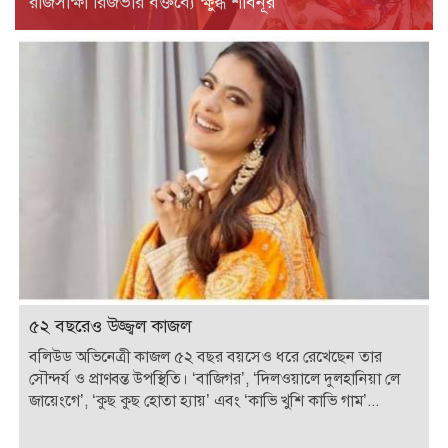
রাজসাক্ষী রিজভীর বক্তব্যে ক্ষুব্ধ শাবনূর
৫২ বছরেও উজ্জ্বল কাজল
বলিউড অভিনেত্রী কাজল ৫২ বছর বয়সেও ধরে রেখেছেন তার
সৌন্দর্য ও প্রাণবন্ত উপস্থিতি। ‘বাজিগর’, ‘দিলওয়ালে দুলহানিয়া লে
জায়েংগে’, ‘কুছ কুছ হোতা হ্যায়’ এবং ‘কাভি খুশি কাভি গাম’...