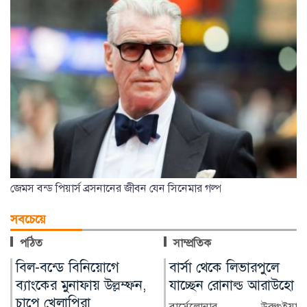
জেমস বন্ড পিয়ার্স ব্রসনানের জীবন যেন সিনেমার গল্প
সবচেয়ে
পঠিত
সাম্প্রতিক
বার্সা থেকে লিভারপুলে
চিকিৎসক নিরাপদ
যাচ্ছেন রোনাল্ড আরাউহো
থাকলেই বদলাবে
স্বাস্থ্যসেবার চিত্র
বার্সেলোনার উরুগুইয়ান