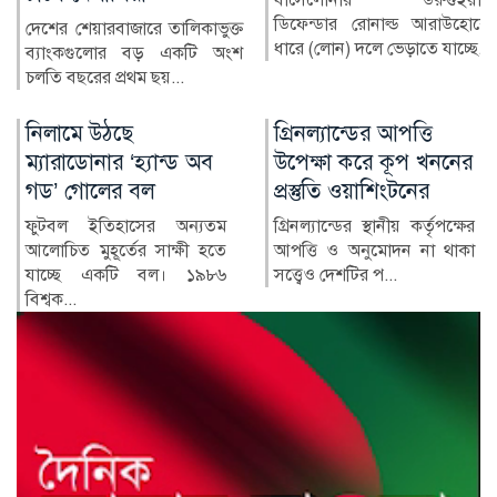
ডিফেন্ডার রোনাল্ড আরাউহোকে
বাংলাদেশের স্বাস্থ্য খাতে গত
ধারে (লোন) দলে ভেড়াতে যাচ্ছে...
কয়েক দশকে উল্লেখযোগ্য
অগ্রগতি হয়েছে। মাতৃ ও শি...
গ্রিনল্যান্ডের আপত্তি
রাশিয়া-ইউক্রেন
উপেক্ষা করে কূপ খননের
পাল্টাপাল্টি হামলায়
প্রস্তুতি ওয়াশিংটনের
নিহত ৩, আহত ১০
গ্রিনল্যান্ডের স্থানীয় কর্তৃপক্ষের
রাশিয়া ও ইউক্রেনের মধ্যে
আপত্তি ও অনুমোদন না থাকা
শনিবার রাতভর পাল্টাপাল্টি
সত্ত্বেও দেশটির প...
হামলায় অন্তত তিনজন নিহত
ও...