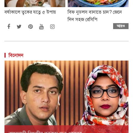
বর্ষাকালে ত্বকের যত্নে ৫ উপায়
বিফ নুডলস বানাতে চান? জেনে
নিন সহজ রেসিপি
আরও
বিনোদন