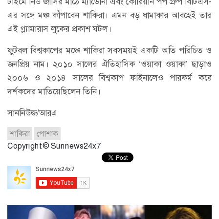
টাইমে নিউ জার্সির মাঠে ম্যাডোনা এবং কোরিয়ান পপ গ্রুপ বিটিএস-
এর সঙ্গে মঞ্চ কাঁপাবেন শাকিরা। এমন বড় ধামাকার আবহেই তার
এই গ্ল্যামারাস লুকের প্রকাশ ঘটল।
ফুটবল বিশ্বকাপের মঞ্চে শাকিরা সবসময়ই একটি অতি পরিচিত ও
জনপ্রিয় নাম। ২০১০ সালের ঐতিহাসিক ‘ওয়াকা ওয়াকা’ ছাড়াও
২০০৬ ও ২০১৪ সালের বিশ্বকাপ ফাইনালেও পারফর্ম করে
দর্শকদের মাতিয়েছিলেন তিনি।
সাননিউজ/আরএ
শাকিরা
পোশাক
Copyright © Sunnews24x7