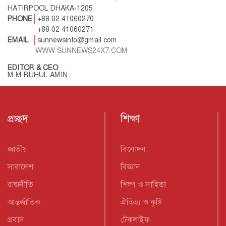
HATIRPOOL DHAKA-1205
PHONE
+88 02 41060270
+88 02 41060271
EMAIL
sunnewsinfo@gmail.com
WWW.SUNNEWS24X7.COM
EDITOR & CEO
M M RUHUL AMIN
প্রচ্ছদ
শিক্ষা
জাতীয়
বিনোদন
সারাদেশ
বিজ্ঞান
রাজনীতি
শিল্প ও সাহিত্য
আন্তর্জাতিক
ঐতিহ্য ও কৃষ্টি
প্রবাস
টেকলাইফ