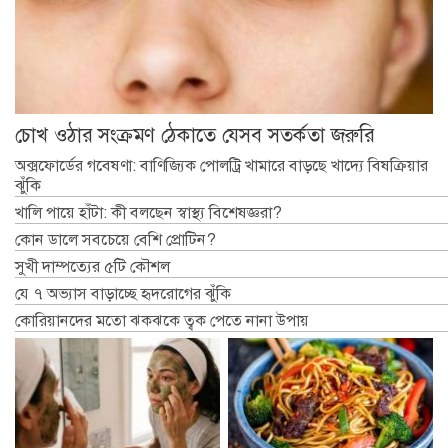
চোখ ওঠার সংক্রমণ ঠেকাতে যেসব সতর্কতা জরুরি
অক্সফোর্ডের গবেষণা: বাণিজ্যিক পোলট্রি খামারে বাড়ছে খাদ্যে বিষক্রিয়ার
ঝুঁকি
খালি পায়ে হাঁটা: কী বলছেন স্বাস্থ্য বিশেষজ্ঞরা?
কোন ডালে সবচেয়ে বেশি প্রোটিন?
সুখী দাম্পত্যের ৫টি কৌশল
যে ৭ অভ্যাস বাড়াচ্ছে হৃদরোগের ঝুঁকি
কোরিয়ানদের মতো ঝকঝকে ত্বক পেতে নানা উপায়