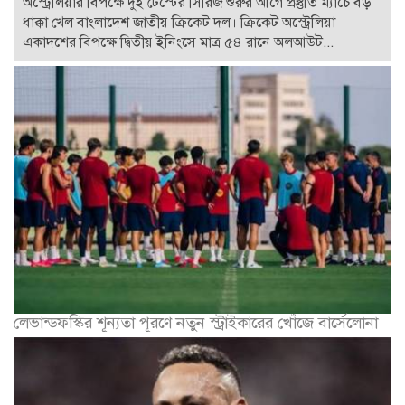
অস্ট্রেলিয়ার বিপক্ষে দুই টেস্টের সিরিজ শুরুর আগে প্রস্তুতি ম্যাচে বড়
ধাক্কা খেল বাংলাদেশ জাতীয় ক্রিকেট দল। ক্রিকেট অস্ট্রেলিয়া
একাদশের বিপক্ষে দ্বিতীয় ইনিংসে মাত্র ৫৪ রানে অলআউট...
লেভান্ডফস্কির শূন্যতা পূরণে নতুন স্ট্রাইকারের খোঁজে বার্সেলোনা