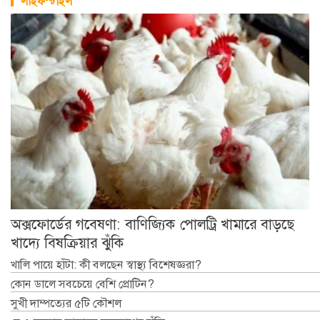
লাইফস্টাইল
অক্সফোর্ডের গবেষণা: বাণিজ্যিক পোলট্রি খামারে বাড়ছে
খাদ্যে বিষক্রিয়ার ঝুঁকি
খালি পায়ে হাঁটা: কী বলছেন স্বাস্থ্য বিশেষজ্ঞরা?
কোন ডালে সবচেয়ে বেশি প্রোটিন?
সুখী দাম্পত্যের ৫টি কৌশল