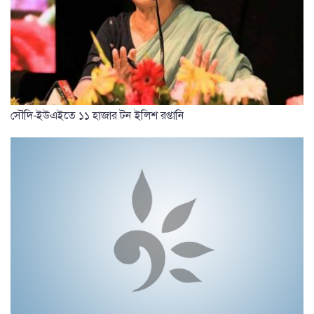
সৌদি-ইউএইতে ১১ হাজার টন ইলিশ রপ্তানি