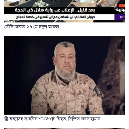
সৌদি আরবে ২৭ মে ঈদুল আজহা
স্ত্রী-কন্যাসহ সামরিক শাখাপ্রধান নিহত, নিশ্চিত করল হামাস