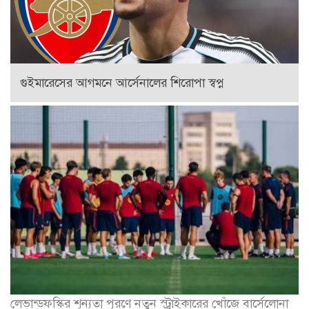
গুইমারেসের আগমনে আর্সেনালের শিরোপা স্বপ্ন
লেভান্ডফস্কির শূন্যতা পূরণে নতুন স্ট্রাইকারের খোঁজে বার্সেলোনা