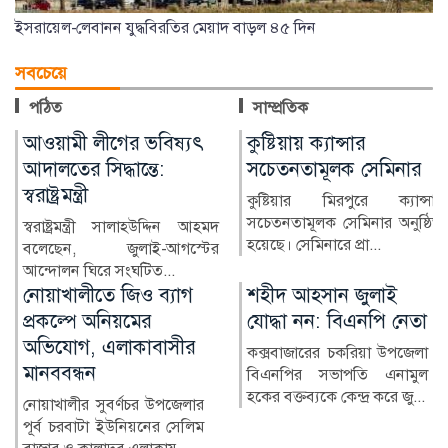
ইসরায়েল-লেবানন যুদ্ধবিরতির মেয়াদ বাড়ল ৪৫ দিন
সবচেয়ে
পঠিত
সাম্প্রতিক
কুষ্টিয়ায় ক্যান্সার
লাখ টাকার ফল-নাস্তা নিয়ে
সচেতনতামূলক সেমিনার
সাবেক ইউএনওকে ঘিরে
প্রশ্ন
কুষ্টিয়ার মিরপুরে ক্যান্সার
সচেতনতামূলক সেমিনার অনুষ্ঠিত
কুষ্টিয়ার মিরপুর উপজেলার সাবেক
হয়েছে। সেমিনারে প্রা...
নির্বাহী কর্মকর্তা (ইউএনও)
নাজমুল ইসলামের বিরু...
শহীদ আহসান জুলাই
হাসিনা দিল্লিতে,
যোদ্ধা নন: বিএনপি নেতা
পরিবারের অন্য সদস্যরা
কে কোথায়?
কক্সবাজারের চকরিয়া উপজেলা
বিএনপির সভাপতি এনামুল
সাবেক প্রধানমন্ত্রী শেখ হাসিনার
হকের বক্তব্যকে কেন্দ্র করে জু...
সরকারের পতনের পর তাঁর
পরিবারের সদস্য ও ঘনিষ্ঠ...