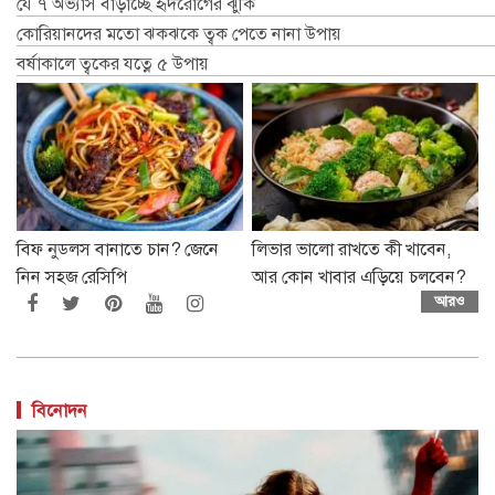
যে ৭ অভ্যাস বাড়াচ্ছে হৃদরোগের ঝুঁকি
কোরিয়ানদের মতো ঝকঝকে ত্বক পেতে নানা উপায়
বর্ষাকালে ত্বকের যত্নে ৫ উপায়
বিফ নুডলস বানাতে চান? জেনে
লিভার ভালো রাখতে কী খাবেন,
নিন সহজ রেসিপি
আর কোন খাবার এড়িয়ে চলবেন?
আরও
বিনোদন