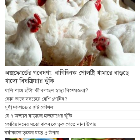
অক্সফোর্ডের গবেষণা: বাণিজ্যিক পোলট্রি খামারে বাড়ছে
খাদ্যে বিষক্রিয়ার ঝুঁকি
খালি পায়ে হাঁটা: কী বলছেন স্বাস্থ্য বিশেষজ্ঞরা?
কোন ডালে সবচেয়ে বেশি প্রোটিন?
সুখী দাম্পত্যের ৫টি কৌশল
যে ৭ অভ্যাস বাড়াচ্ছে হৃদরোগের ঝুঁকি
কোরিয়ানদের মতো ঝকঝকে ত্বক পেতে নানা উপায়
বর্ষাকালে ত্বকের যত্নে ৫ উপায়