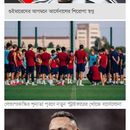
গুইমারেসের আগমনে আর্সেনালের শিরোপা স্বপ্ন
লেভান্ডফস্কির শূন্যতা পূরণে নতুন স্ট্রাইকারের খোঁজে বার্সেলোনা