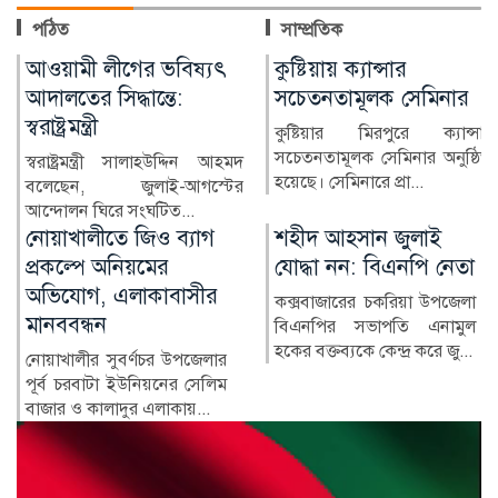
পঠিত
সাম্প্রতিক
কুষ্টিয়ায় ক্যান্সার
লাখ টাকার ফল-নাস্তা নিয়ে
সচেতনতামূলক সেমিনার
সাবেক ইউএনওকে ঘিরে
প্রশ্ন
কুষ্টিয়ার মিরপুরে ক্যান্সার
সচেতনতামূলক সেমিনার অনুষ্ঠিত
কুষ্টিয়ার মিরপুর উপজেলার সাবেক
হয়েছে। সেমিনারে প্রা...
নির্বাহী কর্মকর্তা (ইউএনও)
নাজমুল ইসলামের বিরু...
শহীদ আহসান জুলাই
হাসিনা দিল্লিতে,
যোদ্ধা নন: বিএনপি নেতা
পরিবারের অন্য সদস্যরা
কে কোথায়?
কক্সবাজারের চকরিয়া উপজেলা
বিএনপির সভাপতি এনামুল
সাবেক প্রধানমন্ত্রী শেখ হাসিনার
হকের বক্তব্যকে কেন্দ্র করে জু...
সরকারের পতনের পর তাঁর
পরিবারের সদস্য ও ঘনিষ্ঠ...