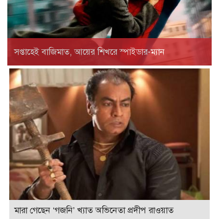
সপ্তাহেই বাজিমাত, আয়ের শিখরে স্পাইডার-ম্যান
মারা গেছেন ‘গজনি’ খ্যাত অভিনেতা প্রদীপ রাওয়াত