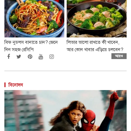
বিফ নুডলস বানাতে চান? জেনে
লিভার ভালো রাখতে কী খাবেন,
নিন সহজ রেসিপি
আর কোন খাবার এড়িয়ে চলবেন?
আরও
বিনোদন