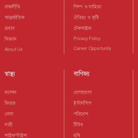
রাজনীতি
শিল্প ও সাহিত্য
আন্তর্জাতিক
ঐতিহ্য ও কৃষ্টি
প্রবাস
টেকলাইফ
বিজ্ঞান
Privacy Policy
Career Opportunity
About Us
স্বাস্থ্য
বাণিজ্য
ফ্যাশন
যোগাযোগ
ফিচার
ইন্টার্নশিপ
খেলা
পরিবেশ
নারী
টিউব
লাইফস্টাইল
ছবি