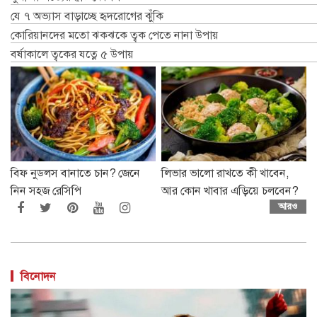
যে ৭ অভ্যাস বাড়াচ্ছে হৃদরোগের ঝুঁকি
কোরিয়ানদের মতো ঝকঝকে ত্বক পেতে নানা উপায়
বর্ষাকালে ত্বকের যত্নে ৫ উপায়
বিফ নুডলস বানাতে চান? জেনে
লিভার ভালো রাখতে কী খাবেন,
নিন সহজ রেসিপি
আর কোন খাবার এড়িয়ে চলবেন?
আরও
বিনোদন