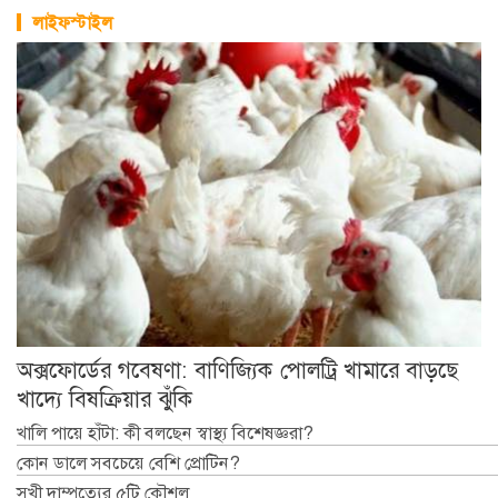
লাইফস্টাইল
অক্সফোর্ডের গবেষণা: বাণিজ্যিক পোলট্রি খামারে বাড়ছে
খাদ্যে বিষক্রিয়ার ঝুঁকি
খালি পায়ে হাঁটা: কী বলছেন স্বাস্থ্য বিশেষজ্ঞরা?
কোন ডালে সবচেয়ে বেশি প্রোটিন?
সুখী দাম্পত্যের ৫টি কৌশল