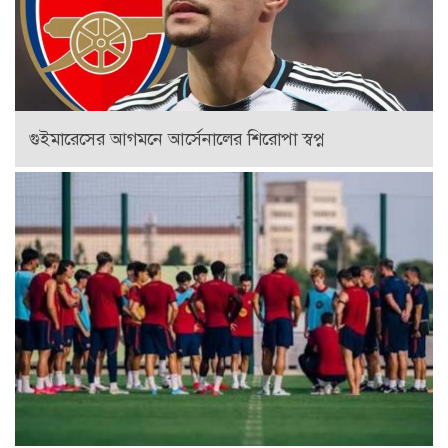
গুইমারেসের আগমনে আর্সেনালের শিরোপা স্বপ্ন