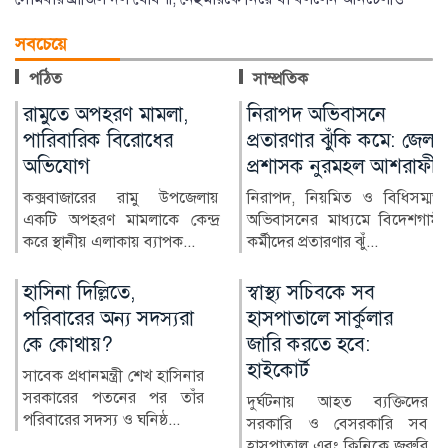
সবচেয়ে
পঠিত
সাম্প্রতিক
নিরাপদ অভিবাসনে
জুলাই স্মৃতি জাদুঘর
প্রতারণার ঝুঁকি কমে: জেলা
উদ্বোধন করলেন প্রধানমন্ত্রী
প্রশাসক নুরমহল আশরাফী
জুলাই গণঅভ্যুত্থানের স্মৃতি
সংরক্ষণ ও পরবর্তী প্রজন্মের কাছে
নিরাপদ, নিয়মিত ও বিধিসম্মত
এর ইতিহাস তুলে ধ...
অভিবাসনের মাধ্যমে বিদেশগামী
কর্মীদের প্রতারণার ঝুঁ...
স্বাস্থ্য সচিবকে সব
র‍্যাবের পরিবর্তে নতুন
হাসপাতালে সার্কুলার
বাহিনী, কী আছে খসড়া
জারি করতে হবে:
আইনে?
হাইকোর্ট
র‍্যাপিড অ্যাকশন ব্যাটালিয়ন
(র‍্যাব) বিলুপ্ত করে স্পেশাল
দুর্ঘটনায় আহত ব্যক্তিদের
রেসপন্স ব্যা...
সরকারি ও বেসরকারি সব
হাসপাতাল এবং ক্লিনিকে জরুরি