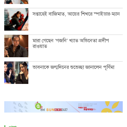
সপ্তাহেই বাজিমাত, আয়ের শিখরে স্পাইডার-ম্যান
মারা গেছেন ‘গজনি’ খ্যাত অভিনেতা প্রদীপ
রাওয়াত
ভাবনাকে জন্মদিনের শুভেচ্ছা জানালেন পূর্ণিমা