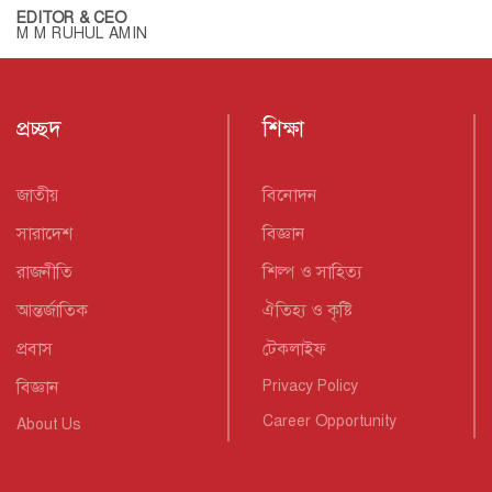
EDITOR & CEO
M M RUHUL AMIN
প্রচ্ছদ
শিক্ষা
জাতীয়
বিনোদন
সারাদেশ
বিজ্ঞান
রাজনীতি
শিল্প ও সাহিত্য
আন্তর্জাতিক
ঐতিহ্য ও কৃষ্টি
প্রবাস
টেকলাইফ
বিজ্ঞান
Privacy Policy
Career Opportunity
About Us