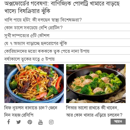
অক্সফোর্ডের গবেষণা: বাণিজ্যিক পোলট্রি খামারে বাড়ছে
খাদ্যে বিষক্রিয়ার ঝুঁকি
খালি পায়ে হাঁটা: কী বলছেন স্বাস্থ্য বিশেষজ্ঞরা?
কোন ডালে সবচেয়ে বেশি প্রোটিন?
সুখী দাম্পত্যের ৫টি কৌশল
যে ৭ অভ্যাস বাড়াচ্ছে হৃদরোগের ঝুঁকি
কোরিয়ানদের মতো ঝকঝকে ত্বক পেতে নানা উপায়
বর্ষাকালে ত্বকের যত্নে ৫ উপায়
বিফ নুডলস বানাতে চান? জেনে
লিভার ভালো রাখতে কী খাবেন,
নিন সহজ রেসিপি
আর কোন খাবার এড়িয়ে চলবেন?
আরও