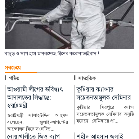
বাদুড় ও সাপ হয়ে মানবদেহে চীনের করোনাভাইরাস !
সবচেয়ে
পঠিত
সাম্প্রতিক
কুষ্টিয়ায় ক্যান্সার
লাখ টাকার ফল-নাস্তা নিয়ে
সচেতনতামূলক সেমিনার
সাবেক ইউএনওকে ঘিরে
প্রশ্ন
কুষ্টিয়ার মিরপুরে ক্যান্সার
সচেতনতামূলক সেমিনার অনুষ্ঠিত
দ
কুষ্টিয়ার মিরপুর উপজেলার সাবে
হয়েছে। সেমিনারে প্রা...
র
নির্বাহী কর্মকর্তা (ইউএনও
নাজমুল ইসলামের বিরু...
শহীদ আহসান জুলাই
হাসিনা দিল্লিতে,