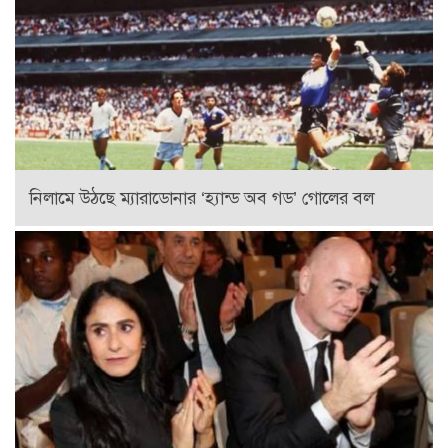
নিলামে উঠছে ম্যারাডোনার ‘হ্যান্ড অব গড’ গোলের বল