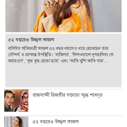
৫২ বছরেও উজ্জ্বল কাজল
বলিউড অভিনেত্রী কাজল ৫২ বছর বয়সেও ধরে রেখেছেন তার
সৌন্দর্য ও প্রাণবন্ত উপস্থিতি। ‘বাজিগর’, ‘দিলওয়ালে দুলহানিয়া লে
জায়েংগে’, ‘কুছ কুছ হোতা হ্যায়’ এবং ‘কাভি খুশি কাভি গাম’...
রাজসাক্ষী রিজভীর বক্তব্যে ক্ষুব্ধ শাবনূর
৫২ বছরেও উজ্জ্বল কাজল