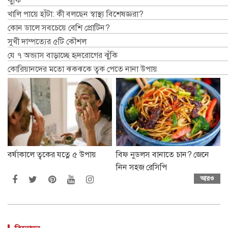
ঝুঁকি
খালি পায়ে হাঁটা: কী বলছেন স্বাস্থ্য বিশেষজ্ঞরা?
কোন ডালে সবচেয়ে বেশি প্রোটিন?
সুখী দাম্পত্যের ৫টি কৌশল
যে ৭ অভ্যাস বাড়াচ্ছে হৃদরোগের ঝুঁকি
কোরিয়ানদের মতো ঝকঝকে ত্বক পেতে নানা উপায়
বর্ষাকালে ত্বকের যত্নে ৫ উপায়
বিফ নুডলস বানাতে চান? জেনে
নিন সহজ রেসিপি
আরও