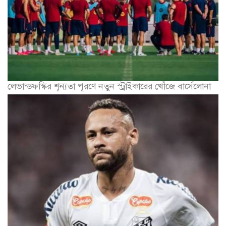
লেভান্ডফস্কির শূন্যতা পূরণে নতুন স্ট্রাইকারের খোঁজে বার্সেলোনা