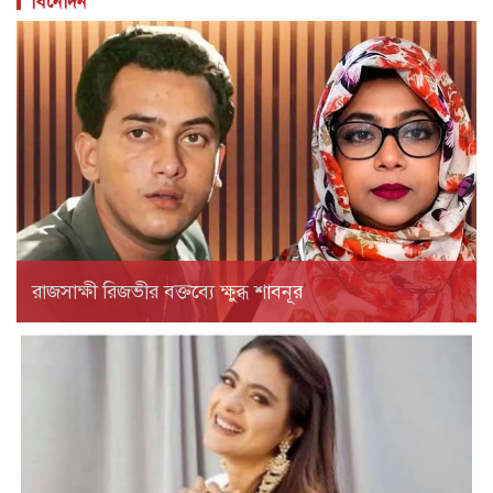
বিনোদন
রাজসাক্ষী রিজভীর বক্তব্যে ক্ষুব্ধ শাবনূর