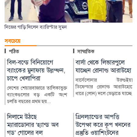
নিজের গাড়ি দিলেন ব্যারিস্টার সুমন
সবচেয়ে
পঠিত
সাম্প্রতিক
বার্সা থেকে লিভারপুলে
চিকিৎসক নিরাপদ
যাচ্ছেন রোনাল্ড আরাউহো
থাকলেই বদলাবে
স্বাস্থ্যসেবার চিত্র
বার্সেলোনার উরুগুইয়ান
ডিফেন্ডার রোনাল্ড আরাউহোকে
বাংলাদেশের স্বাস্থ্য খাতে গত
ধারে (লোন) দলে ভেড়াতে যাচ্ছে...
কয়েক দশকে উল্লেখযোগ্য
অগ্রগতি হয়েছে। মাতৃ ও শি...
গ্রিনল্যান্ডের আপত্তি
রাশিয়া-ইউক্রেন
উপেক্ষা করে কূপ খননের
পাল্টাপাল্টি হামলায়
প্রস্তুতি ওয়াশিংটনের
নিহত ৩, আহত ১০