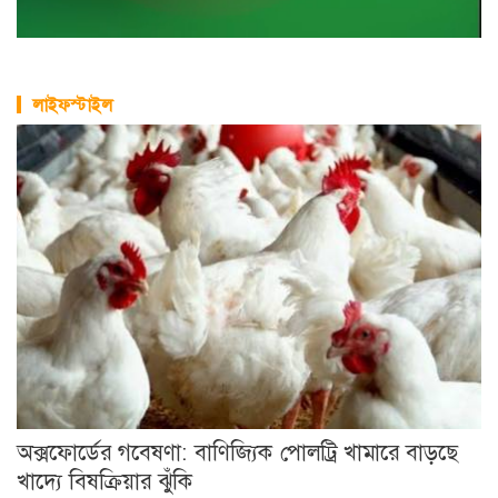
লাইফস্টাইল
অক্সফোর্ডের গবেষণা: বাণিজ্যিক পোলট্রি খামারে বাড়ছে
খাদ্যে বিষক্রিয়ার ঝুঁকি