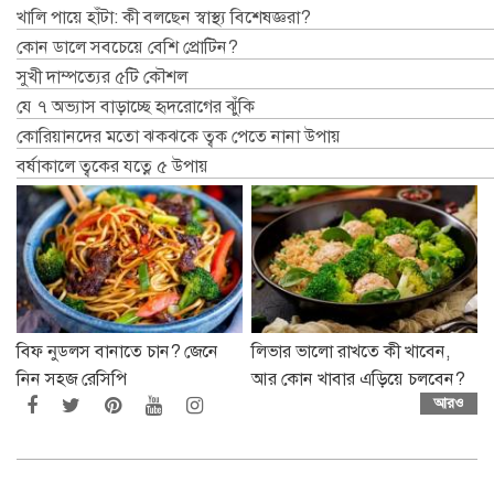
খালি পায়ে হাঁটা: কী বলছেন স্বাস্থ্য বিশেষজ্ঞরা?
কোন ডালে সবচেয়ে বেশি প্রোটিন?
সুখী দাম্পত্যের ৫টি কৌশল
যে ৭ অভ্যাস বাড়াচ্ছে হৃদরোগের ঝুঁকি
কোরিয়ানদের মতো ঝকঝকে ত্বক পেতে নানা উপায়
বর্ষাকালে ত্বকের যত্নে ৫ উপায়
বিফ নুডলস বানাতে চান? জেনে
লিভার ভালো রাখতে কী খাবেন,
নিন সহজ রেসিপি
আর কোন খাবার এড়িয়ে চলবেন?
আরও