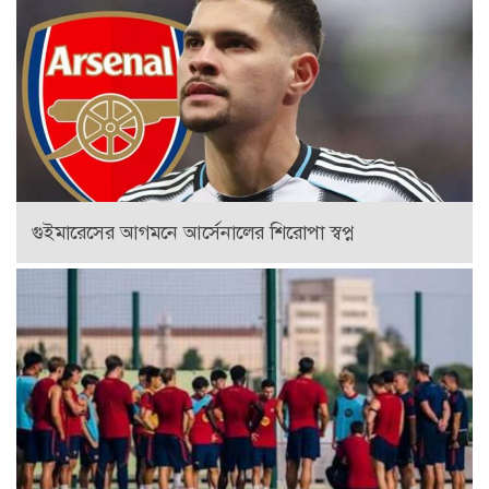
গুইমারেসের আগমনে আর্সেনালের শিরোপা স্বপ্ন