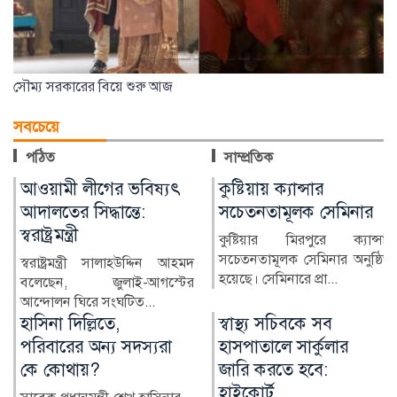
সৌম্য সরকারের বিয়ে শুরু আজ
সবচেয়ে
পঠিত
সাম্প্রতিক
কুষ্টিয়ায় ক্যান্সার
লাখ টাকার ফল-নাস্তা নিয়ে
সচেতনতামূলক সেমিনার
সাবেক ইউএনওকে ঘিরে
প্রশ্ন
কুষ্টিয়ার মিরপুরে ক্যান্সার
সচেতনতামূলক সেমিনার অনুষ্ঠিত
কুষ্টিয়ার মিরপুর উপজেলার সাবেক
হয়েছে। সেমিনারে প্রা...
নির্বাহী কর্মকর্তা (ইউএনও)
নাজমুল ইসলামের বিরু...
স্বাস্থ্য সচিবকে সব
র‍্যাবের পরিবর্তে নতুন
হাসপাতালে সার্কুলার
বাহিনী, কী আছে খসড়া
জারি করতে হবে:
আইনে?
হাইকোর্ট