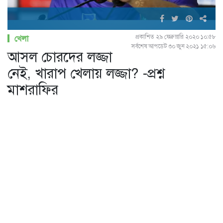
প্রকাশিত ২৯ ফেব্রুয়ারি ২০২০ ১০:৫৮
খেলা
সর্বশেষ আপডেট ৩০ জুন ২০২১ ১৫:০৬
আসল চোরদের লজ্জা
নেই, খারাপ খেলায় লজ্জা? -প্রশ্ন
মাশরাফির