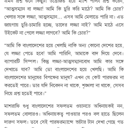
এমন প্রশ্ন শুনে কিছুটা উত্তেজিত হয়ে ম্যাশ পাল্টা প্রশ্ন করেন,
“আত্মসম্মান বা লজ্জা! আমি কি চুরি করি মাঠে? আমি কি চোর?
খেলার সঙ্গে লজ্জা, আত্মসম্মান… এসব আমি মেলাতে পারি না। এত
জায়গায় চুরি-চামারি হচ্ছে, তাদের লজ্জা নাই? আমি মাঠে এসে
উইকেট না পেলে লজ্জা লাগবে? আমি কি চোর?”
“আমি কি বাংলাদেশের হয়ে খেলছি নাকি অন্য কোনো দেশের হয়ে,
যে লজ্জা পেতে হবে! আমি পারিনি, আমাকে বাদ দিয়ে দেবে।
ব্যাপারটি সিম্পল। কিন্তু লজ্জা-আত্মসম্মানবোধ আমি কার সঙ্গে
দেখাতে যাব? আমি তো বাংলাদেশের হয়ে খেলছি। আমি কি
বাংলাদেশের মানুষের বিপক্ষের মানুষ? এখন যে কেউ পারফরম না
করতেই পারে। তার যদি নিবেদন না থাকে, শৃঙ্খলা না থাকে, সেসব
নিয়ে প্রশ্ন হতেই পারে।”
মাশরাফি শুধু বাংলাদেশের সফলতম ওয়ানডে অধিনায়কই নন,
সফলতম বোলারও। অধিনায়কত্ব পাওয়ার পরও বল হাতে ছিলেন
দারুণ সফল। তবে সেই পারফরম্যান্সে ভাটার টান দেখা গেছে গত