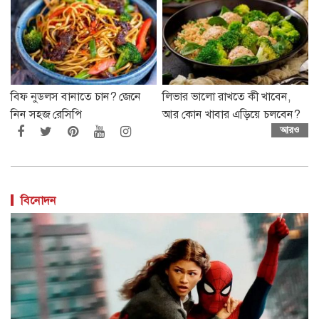
বিফ নুডলস বানাতে চান? জেনে
লিভার ভালো রাখতে কী খাবেন,
নিন সহজ রেসিপি
আর কোন খাবার এড়িয়ে চলবেন?
আরও
বিনোদন