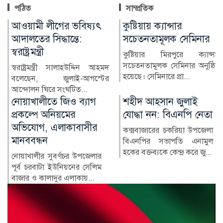
পঠিত
সাম্প্রতিক
কুষ্টিয়ায় ক্যান্সার
লাখ টাকার ফল-নাস্তা নিয়ে
সচেতনতামূলক সেমিনার
সাবেক ইউএনওকে ঘিরে
প্রশ্ন
কুষ্টিয়ার মিরপুরে ক্যান্সার
সচেতনতামূলক সেমিনার অনুষ্ঠিত
কুষ্টিয়ার মিরপুর উপজেলার সাবেক
হয়েছে। সেমিনারে প্রা...
নির্বাহী কর্মকর্তা (ইউএনও)
নাজমুল ইসলামের বিরু...
শহীদ আহসান জুলাই
হাসিনা দিল্লিতে,
যোদ্ধা নন: বিএনপি নেতা
পরিবারের অন্য সদস্যরা
কে কোথায়?
কক্সবাজারের চকরিয়া উপজেলা
বিএনপির সভাপতি এনামুল
সাবেক প্রধানমন্ত্রী শেখ হাসিনার
হকের বক্তব্যকে কেন্দ্র করে জু...
সরকারের পতনের পর তাঁর
পরিবারের সদস্য ও ঘনিষ্ঠ...