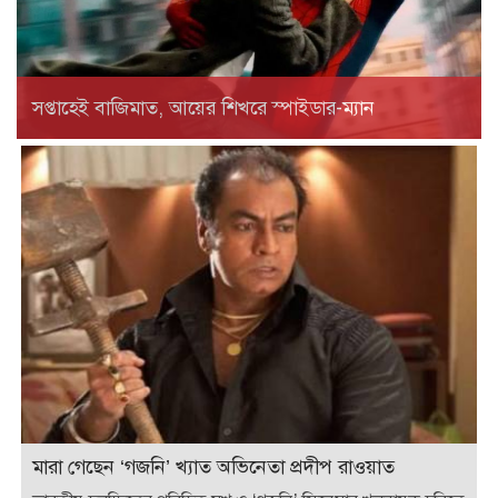
সপ্তাহেই বাজিমাত, আয়ের শিখরে স্পাইডার-ম্যান
মারা গেছেন ‘গজনি’ খ্যাত অভিনেতা প্রদীপ রাওয়াত