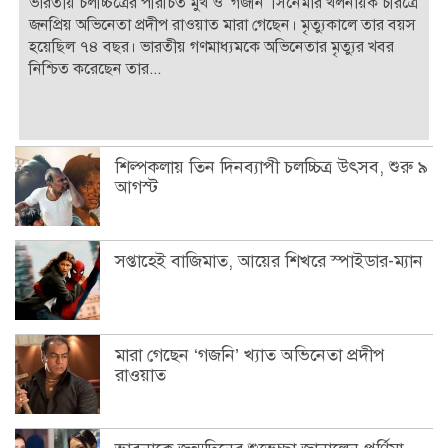
ভারতীয় চলচ্চিত্রের পরিচিত মুখ ও ‘গজনি’ সিনেমার খলনায়ক চরিত্রে
জনপ্রিয় অভিনেতা প্রদীপ রাওয়াত মারা গেছেন। মৃত্যুকালে তার বয়স
হয়েছিল ৭৪ বছর। ভারতীয় গণমাধ্যমকে অভিনেতার মৃত্যুর খবর
নিশ্চিত করেছেন তার...
শিল্পকলায় তিন দিনব্যাপী চলচ্চিত্র উৎসব, শুরু ৯
আগস্ট
সপ্তাহেই বাজিমাত, আয়ের শিখরে স্পাইডার-ম্যান
মারা গেছেন ‘গজনি’ খ্যাত অভিনেতা প্রদীপ
রাওয়াত