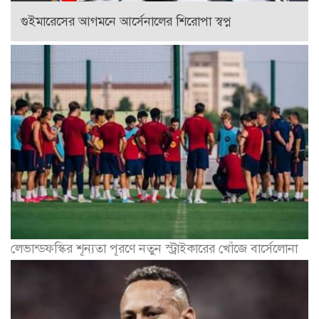
গুইমারেসের আগমনে আর্সেনালের শিরোপা স্বপ্ন
লেভান্ডফস্কির শূন্যতা পূরণে নতুন স্ট্রাইকারের খোঁজে বার্সেলোনা