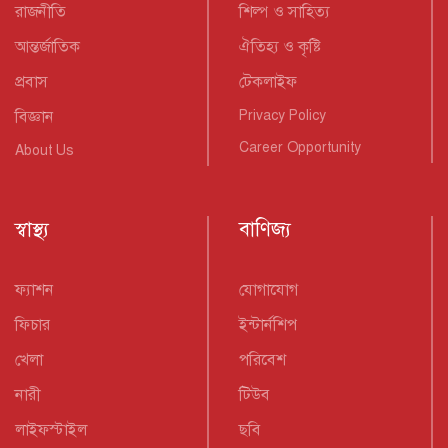
রাজনীতি
শিল্প ও সাহিত্য
আন্তর্জাতিক
ঐতিহ্য ও কৃষ্টি
প্রবাস
টেকলাইফ
বিজ্ঞান
Privacy Policy
Career Opportunity
About Us
স্বাস্থ্য
বাণিজ্য
ফ্যাশন
যোগাযোগ
ফিচার
ইন্টার্নশিপ
খেলা
পরিবেশ
নারী
টিউব
লাইফস্টাইল
ছবি