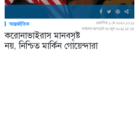
প্রকাশিত ১ মে ২০২০ ১০:১১
আন্তর্জাতিক
সর্বশেষ আপডেট ৩০ জুন ২০২১ ১৫:২৪
করোনাভাইরাস মানবসৃষ্ট
নয়, নিশ্চিত মার্কিন গোয়েন্দারা