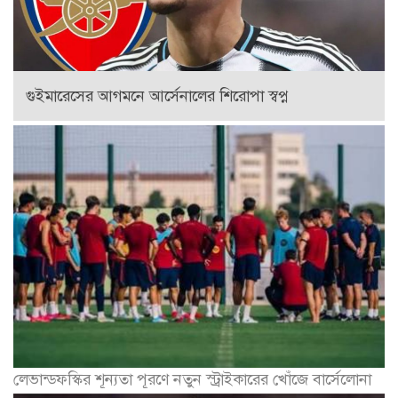
গুইমারেসের আগমনে আর্সেনালের শিরোপা স্বপ্ন
লেভান্ডফস্কির শূন্যতা পূরণে নতুন স্ট্রাইকারের খোঁজে বার্সেলোনা