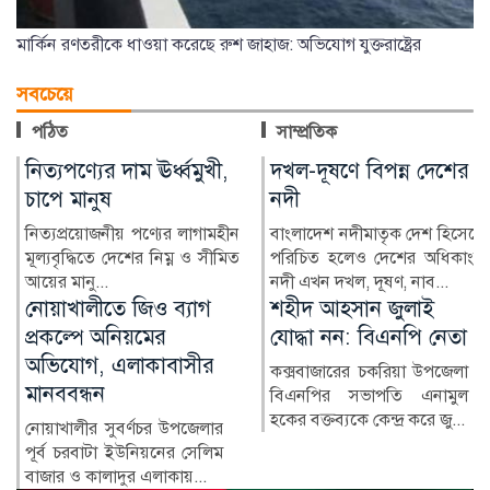
মার্কিন রণতরীকে ধাওয়া করেছে রুশ জাহাজ: অভিযোগ যুক্তরাষ্ট্রের
সবচেয়ে
পঠিত
সাম্প্রতিক
নিত্যপণ্যের দাম ঊর্ধ্বমুখী,
দখল-দূষণে বিপন্ন দেশের
চাপে মানুষ
নদী
নিত্যপ্রয়োজনীয় পণ্যের লাগামহীন
বাংলাদেশ নদীমাতৃক দেশ হিসেবে
মূল্যবৃদ্ধিতে দেশের নিম্ন ও সীমিত
পরিচিত হলেও দেশের অধিকাংশ
আয়ের মানু...
নদী এখন দখল, দূষণ, নাব...
শহীদ আহসান জুলাই
হাসিনা দিল্লিতে,
যোদ্ধা নন: বিএনপি নেতা
পরিবারের অন্য সদস্যরা
কে কোথায়?
কক্সবাজারের চকরিয়া উপজেলা
বিএনপির সভাপতি এনামুল
সাবেক প্রধানমন্ত্রী শেখ হাসিনার
হকের বক্তব্যকে কেন্দ্র করে জু...
সরকারের পতনের পর তাঁর
পরিবারের সদস্য ও ঘনিষ্ঠ...