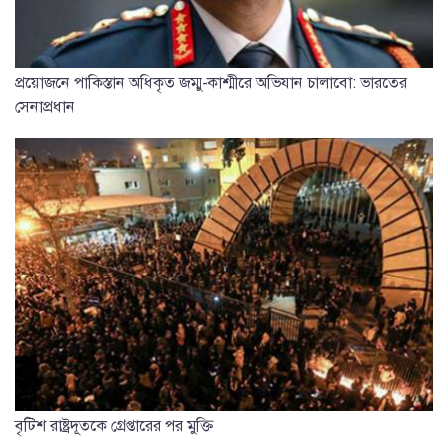
প্রয়োজনে পাকিস্তান অধিকৃত জম্মু-কাশ্মীরে অভিযান চালাবো: ভারতের
সেনাপ্রধান
বৃটিশ রাষ্ট্রদূতকে গ্রেপ্তারের পর মুক্তি