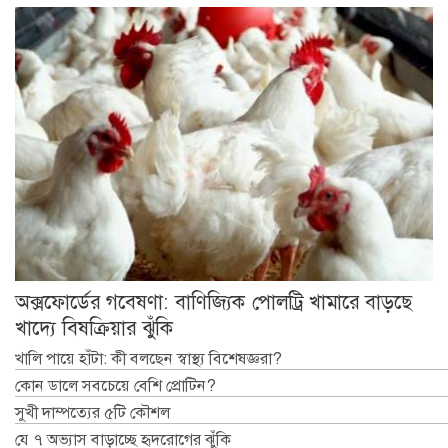
অক্সফোর্ডের গবেষণা: বাণিজ্যিক পোলট্রি খামারে বাড়ছে
খাদ্যে বিষক্রিয়ার ঝুঁকি
খালি পায়ে হাঁটা: কী বলছেন স্বাস্থ্য বিশেষজ্ঞরা?
কোন ডালে সবচেয়ে বেশি প্রোটিন?
সুখী দাম্পত্যের ৫টি কৌশল
যে ৭ অভ্যাস বাড়াচ্ছে হৃদরোগের ঝুঁকি