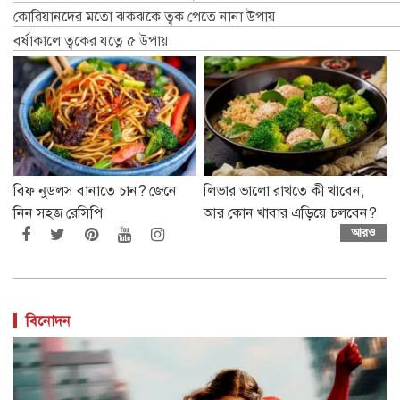
কোরিয়ানদের মতো ঝকঝকে ত্বক পেতে নানা উপায়
বর্ষাকালে ত্বকের যত্নে ৫ উপায়
বিফ নুডলস বানাতে চান? জেনে
লিভার ভালো রাখতে কী খাবেন,
নিন সহজ রেসিপি
আর কোন খাবার এড়িয়ে চলবেন?
আরও
বিনোদন