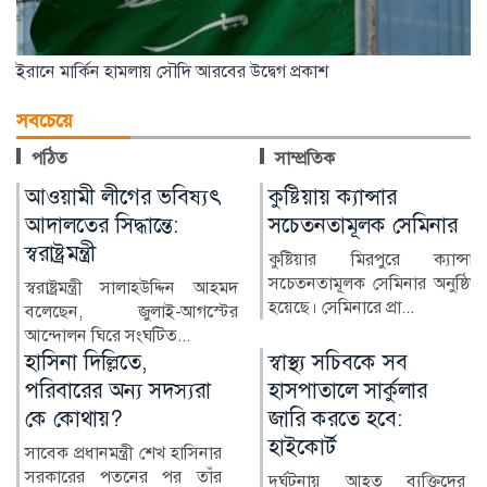
ইরানে মার্কিন হামলায় সৌদি আরবের উদ্বেগ প্রকাশ
সবচেয়ে
পঠিত
সাম্প্রতিক
কুষ্টিয়ায় ক্যান্সার
লাখ টাকার ফল-নাস্তা নিয়ে
সচেতনতামূলক সেমিনার
সাবেক ইউএনওকে ঘিরে
প্রশ্ন
কুষ্টিয়ার মিরপুরে ক্যান্সার
সচেতনতামূলক সেমিনার অনুষ্ঠিত
কুষ্টিয়ার মিরপুর উপজেলার সাবেক
হয়েছে। সেমিনারে প্রা...
নির্বাহী কর্মকর্তা (ইউএনও)
নাজমুল ইসলামের বিরু...
স্বাস্থ্য সচিবকে সব
র‍্যাবের পরিবর্তে নতুন
হাসপাতালে সার্কুলার
বাহিনী, কী আছে খসড়া
জারি করতে হবে:
আইনে?
হাইকোর্ট
র‍্যাপিড অ্যাকশন ব্যাটালিয়ন
(র‍্যাব) বিলুপ্ত করে স্পেশাল
দুর্ঘটনায় আহত ব্যক্তিদের