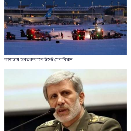
কানাডায় অবতরণকালে উল্টে গেল বিমান