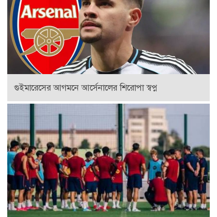
গুইমারেসের আগমনে আর্সেনালের শিরোপা স্বপ্ন