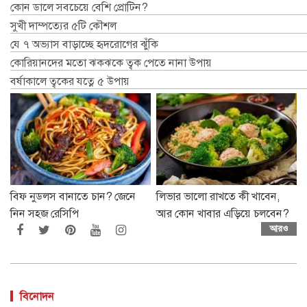
কোন ডালে সবচেয়ে বেশি প্রোটিন?
সুখী দাম্পত্যের ৫টি কৌশল
যে ৭ অভ্যাস বাড়াচ্ছে হৃদরোগের ঝুঁকি
কোরিয়ানদের মতো ঝকঝকে ত্বক পেতে নানা উপায়
বর্ষাকালে ত্বকের যত্নে ৫ উপায়
বিফ নুডলস বানাতে চান? জেনে
লিভার ভালো রাখতে কী খাবেন,
নিন সহজ রেসিপি
আর কোন খাবার এড়িয়ে চলবেন?
আরও
বিনোদন