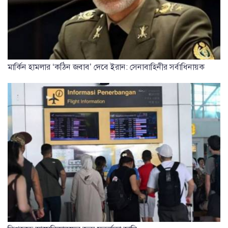
মার্কিন হামলার ‘কঠিন জবাব’ দেবে ইরান: সেনাবাহিনীর সর্বাধিনায়ক