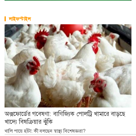
লাইফস্টাইল
অক্সফোর্ডের গবেষণা: বাণিজ্যিক পোলট্রি খামারে বাড়ছে
খাদ্যে বিষক্রিয়ার ঝুঁকি
খালি পায়ে হাঁটা: কী বলছেন স্বাস্থ্য বিশেষজ্ঞরা?