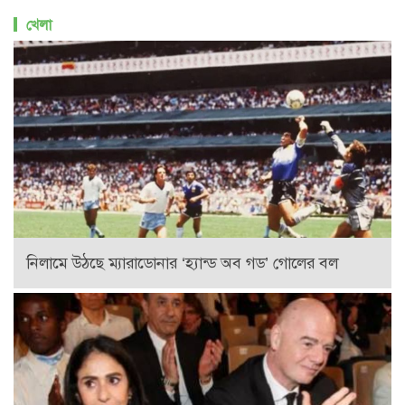
খেলা
নিলামে উঠছে ম্যারাডোনার ‘হ্যান্ড অব গড’ গোলের বল