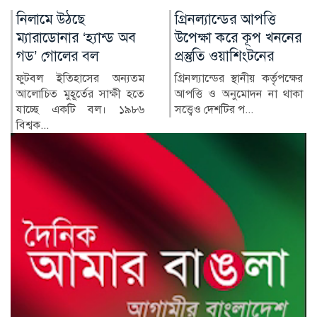
গ্রিনল্যান্ডের আপত্তি
রাশিয়া-ইউক্রেন
উপেক্ষা করে কূপ খননের
পাল্টাপাল্টি হামলায়
প্রস্তুতি ওয়াশিংটনের
নিহত ৩, আহত ১০
গ্রিনল্যান্ডের স্থানীয় কর্তৃপক্ষের
রাশিয়া ও ইউক্রেনের মধ্যে
আপত্তি ও অনুমোদন না থাকা
শনিবার রাতভর পাল্টাপাল্টি
সত্ত্বেও দেশটির প...
হামলায় অন্তত তিনজন নিহত
ও...