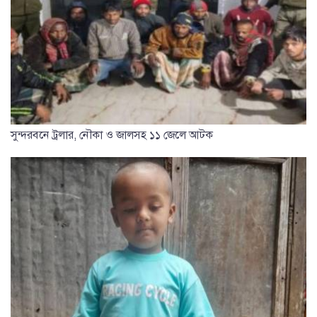
সুন্দরবনে ট্রলার, নৌকা ও জালসহ ১১ জেলে আটক