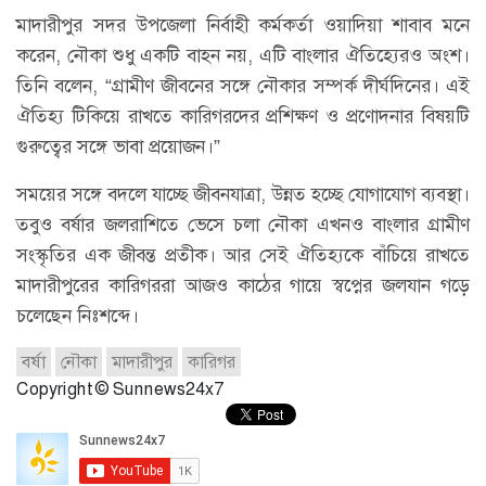
মাদারীপুর সদর উপজেলা নির্বাহী কর্মকর্তা ওয়াদিয়া শাবাব মনে
করেন, নৌকা শুধু একটি বাহন নয়, এটি বাংলার ঐতিহ্যেরও অংশ।
তিনি বলেন, “গ্রামীণ জীবনের সঙ্গে নৌকার সম্পর্ক দীর্ঘদিনের। এই
ঐতিহ্য টিকিয়ে রাখতে কারিগরদের প্রশিক্ষণ ও প্রণোদনার বিষয়টি
গুরুত্বের সঙ্গে ভাবা প্রয়োজন।”
সময়ের সঙ্গে বদলে যাচ্ছে জীবনযাত্রা, উন্নত হচ্ছে যোগাযোগ ব্যবস্থা।
তবুও বর্ষার জলরাশিতে ভেসে চলা নৌকা এখনও বাংলার গ্রামীণ
সংস্কৃতির এক জীবন্ত প্রতীক। আর সেই ঐতিহ্যকে বাঁচিয়ে রাখতে
মাদারীপুরের কারিগররা আজও কাঠের গায়ে স্বপ্নের জলযান গড়ে
চলেছেন নিঃশব্দে।
বর্ষা
নৌকা
মাদারীপুর
কারিগর
Copyright © Sunnews24x7