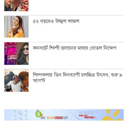
৫২ বছরেও উজ্জ্বল কাজল
কনসার্টে শিল্পী হাসানের মাথায় বোতল নিক্ষেপ
শিল্পকলায় তিন দিনব্যাপী চলচ্চিত্র উৎসব, শুরু ৯
আগস্ট