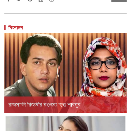
বিনোদন
রাজসাক্ষী রিজভীর বক্তব্যে ক্ষুব্ধ শাবনূর