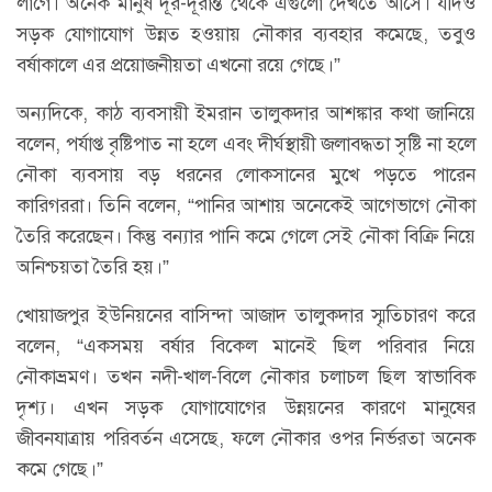
লাগে। অনেক মানুষ দূর-দূরান্ত থেকে এগুলো দেখতে আসে। যদিও
সড়ক যোগাযোগ উন্নত হওয়ায় নৌকার ব্যবহার কমেছে, তবুও
বর্ষাকালে এর প্রয়োজনীয়তা এখনো রয়ে গেছে।”
অন্যদিকে, কাঠ ব্যবসায়ী ইমরান তালুকদার আশঙ্কার কথা জানিয়ে
বলেন, পর্যাপ্ত বৃষ্টিপাত না হলে এবং দীর্ঘস্থায়ী জলাবদ্ধতা সৃষ্টি না হলে
নৌকা ব্যবসায় বড় ধরনের লোকসানের মুখে পড়তে পারেন
কারিগররা। তিনি বলেন, “পানির আশায় অনেকেই আগেভাগে নৌকা
তৈরি করেছেন। কিন্তু বন্যার পানি কমে গেলে সেই নৌকা বিক্রি নিয়ে
অনিশ্চয়তা তৈরি হয়।”
খোয়াজপুর ইউনিয়নের বাসিন্দা আজাদ তালুকদার স্মৃতিচারণ করে
বলেন, “একসময় বর্ষার বিকেল মানেই ছিল পরিবার নিয়ে
নৌকাভ্রমণ। তখন নদী-খাল-বিলে নৌকার চলাচল ছিল স্বাভাবিক
দৃশ্য। এখন সড়ক যোগাযোগের উন্নয়নের কারণে মানুষের
জীবনযাত্রায় পরিবর্তন এসেছে, ফলে নৌকার ওপর নির্ভরতা অনেক
কমে গেছে।”