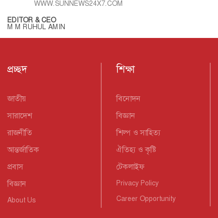
WWW.SUNNEWS24X7.COM
EDITOR & CEO
M M RUHUL AMIN
প্রচ্ছদ
শিক্ষা
জাতীয়
বিনোদন
সারাদেশ
বিজ্ঞান
রাজনীতি
শিল্প ও সাহিত্য
আন্তর্জাতিক
ঐতিহ্য ও কৃষ্টি
প্রবাস
টেকলাইফ
বিজ্ঞান
Privacy Policy
Career Opportunity
About Us