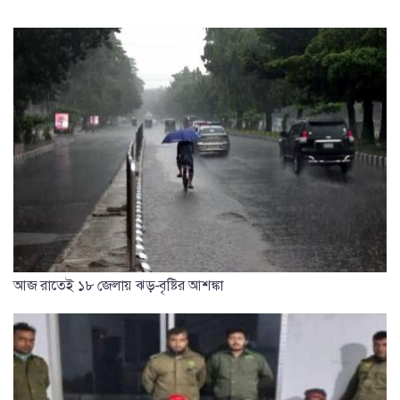
আজ রাতেই ১৮ জেলায় ঝড়-বৃষ্টির আশঙ্কা