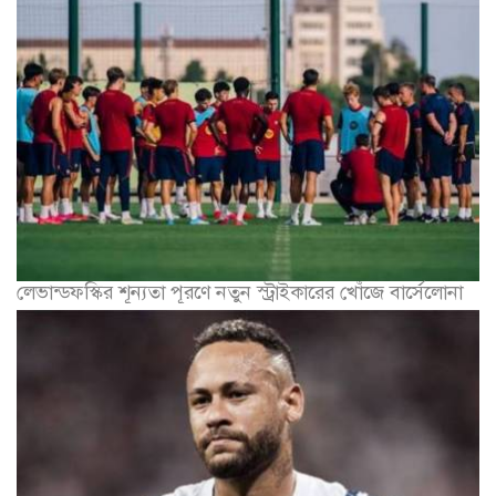
লেভান্ডফস্কির শূন্যতা পূরণে নতুন স্ট্রাইকারের খোঁজে বার্সেলোনা