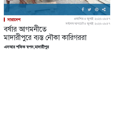
প্রকাশিত ৪ জুলাই ২০২৬ ০৯:৪৭
সারাদেশ
সর্বশেষ আপডেট ৪ জুলাই ২০২৬ ০৯:৪৭
বর্ষার আগমনীতে
মাদারীপুরে ব্যস্ত নৌকা কারিগররা
এসআর শফিক স্বপন,মাদারীপুর