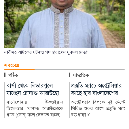
নারীসহ আটকের ঘটনায় পদ হারালেন যুবদল নেতা
সবচেয়ে
পঠিত
সাম্প্রতিক
প্রস্তুতি ম্যাচে অস্ট্রেলিয়ার
বিল-বন্ডে বিনিয়োগে
কাছে হার বাংলাদেশের
ব্যাংকের মুনাফায় উল্লম্ফন,
চাপে খেলাপিরা
অস্ট্রেলিয়ার বিপক্ষে দুই টেস্টের
সিরিজ শুরুর আগে প্রস্তুতি ম্যাচে
দেশের শেয়ারবাজারে তালিকাভুক্ত
বড় ধাক্কা খ...
ব্যাংকগুলোর বড় একটি অংশ
চলতি বছরের প্রথম ছয়...