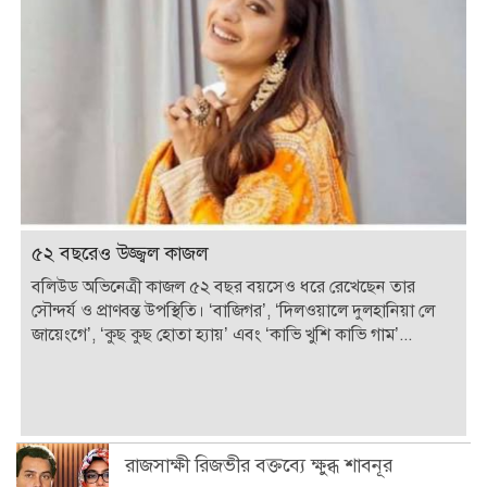
৫২ বছরেও উজ্জ্বল কাজল
বলিউড অভিনেত্রী কাজল ৫২ বছর বয়সেও ধরে রেখেছেন তার
সৌন্দর্য ও প্রাণবন্ত উপস্থিতি। ‘বাজিগর’, ‘দিলওয়ালে দুলহানিয়া লে
জায়েংগে’, ‘কুছ কুছ হোতা হ্যায়’ এবং ‘কাভি খুশি কাভি গাম’...
রাজসাক্ষী রিজভীর বক্তব্যে ক্ষুব্ধ শাবনূর