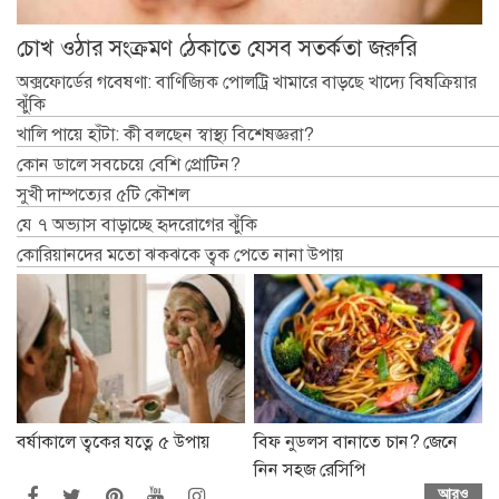
চোখ ওঠার সংক্রমণ ঠেকাতে যেসব সতর্কতা জরুরি
অক্সফোর্ডের গবেষণা: বাণিজ্যিক পোলট্রি খামারে বাড়ছে খাদ্যে বিষক্রিয়ার
ঝুঁকি
খালি পায়ে হাঁটা: কী বলছেন স্বাস্থ্য বিশেষজ্ঞরা?
কোন ডালে সবচেয়ে বেশি প্রোটিন?
সুখী দাম্পত্যের ৫টি কৌশল
যে ৭ অভ্যাস বাড়াচ্ছে হৃদরোগের ঝুঁকি
কোরিয়ানদের মতো ঝকঝকে ত্বক পেতে নানা উপায়
বর্ষাকালে ত্বকের যত্নে ৫ উপায়
বিফ নুডলস বানাতে চান? জেনে
নিন সহজ রেসিপি
আরও