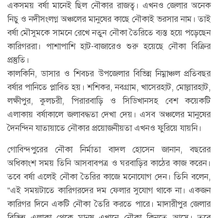
একসময় বর্ষা মানেই ছিল নৌকার রাজত্ব। এখনও জেলার অনেক
নিচু ও নদীসংলগ্ন অঞ্চলের মানুষের কাছে নৌকাই ভরসার নাম। তাই
বর্ষা মৌসুমকে সামনে রেখে নতুন নৌকা তৈরিতে ব্যস্ত হয়ে পড়েছেন
কারিগররা। পাশাপাশি হাট-বাজারেও শুরু হয়েছে নৌকা বিক্রির
প্রস্তুতি।
কালকিনি, ডাসার ও শিবচর উপজেলার বিভিন্ন নিম্নাঞ্চল প্রতিবছর
বর্ষার পানিতে প্লাবিত হয়। শশিকর, নবগ্রাম, খাসেরহাট, মোল্লারহাট,
লক্ষীপুর, কুলচরী, পিরারবাড়ি ও সিডিখানসহ বেশ কয়েকটি
এলাকায় বর্ষাকালে জলাবদ্ধতা দেখা দেয়। এসব অঞ্চলের মানুষের
দৈনন্দিন যাতায়াতে নৌকার প্রয়োজনীয়তা এখনও ফুরিয়ে যায়নি।
গোবিন্দপুরের নৌকা নির্মাতা বাদল হোসেন জানান, বছরের
অধিকাংশ সময় তিনি আসবাবপত্র ও ঘরবাড়ির কাঠের কাজ করেন।
তবে বর্ষা এলেই নৌকা তৈরির কাজে মনোযোগ দেন। তিনি বলেন,
“এই সময়টাতে কারিগরদের দম ফেলার সুযোগ থাকে না। একজন
কারিগর দিনে একটি নৌকা তৈরি করতে পারে। মাদারীপুর জেলার
বিভিন্ন এলাকা থেকে মানুষ এখানে নৌকা কিনতে আসে। তবে