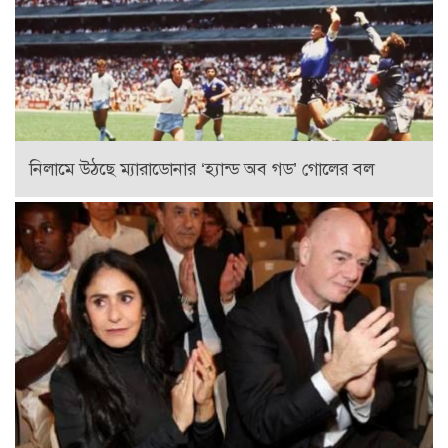
নিলামে উঠছে ম্যারাডোনার ‘হ্যান্ড অব গড’ গোলের বল