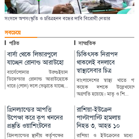
সংসদে অপসংস্কৃতি ও চরিত্রহনন বন্ধের দাবি বিরোধী নেতার
সবচেয়ে
পঠিত
সাম্প্রতিক
চিকিৎসক নিরাপদ
প্রস্তুতি ম্যাচে অস্ট্রেলিয়ার
থাকলেই বদলাবে
কাছে হার বাংলাদেশের
স্বাস্থ্যসেবার চিত্র
অস্ট্রেলিয়ার বিপক্ষে দুই টেস্টের
সিরিজ শুরুর আগে প্রস্তুতি ম্যাচে
বাংলাদেশের স্বাস্থ্য খাতে গত
বড় ধাক্কা খ...
কয়েক দশকে উল্লেখযোগ্য
অগ্রগতি হয়েছে। মাতৃ ও শি...
রাশিয়া-ইউক্রেন
নোয়াখালীতে শাক ধুতে
পাল্টাপাল্টি হামলায়
গিয়ে গৃহবধূর মৃত্যু
নিহত ৩, আহত ১০
নোয়াখালীর কবিরহাটে পুকুরে
শাক ধুতে গিয়ে পানিতে ডুবে
রাশিয়া ও ইউক্রেনের মধ্যে