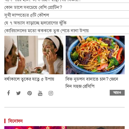
কোন ডালে সবচেয়ে বেশি প্রোটিন?
সুখী দাম্পত্যের ৫টি কৌশল
যে ৭ অভ্যাস বাড়াচ্ছে হৃদরোগের ঝুঁকি
কোরিয়ানদের মতো ঝকঝকে ত্বক পেতে নানা উপায়
বর্ষাকালে ত্বকের যত্নে ৫ উপায়
বিফ নুডলস বানাতে চান? জেনে
নিন সহজ রেসিপি
আরও
বিনোদন