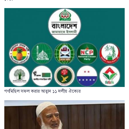
গণমিছিল সফল করার আহ্বান ১১ দলীয় ঐক্যের