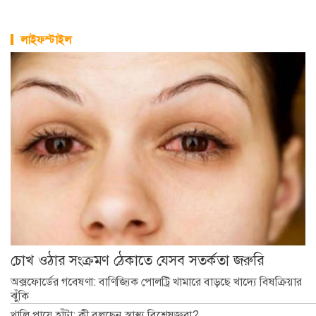
লাইফস্টাইল
চোখ ওঠার সংক্রমণ ঠেকাতে যেসব সতর্কতা জরুরি
অক্সফোর্ডের গবেষণা: বাণিজ্যিক পোলট্রি খামারে বাড়ছে খাদ্যে বিষক্রিয়ার
ঝুঁকি
খালি পায়ে হাঁটা: কী বলছেন স্বাস্থ্য বিশেষজ্ঞরা?