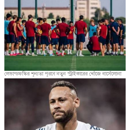
লেভান্ডফস্কির শূন্যতা পূরণে নতুন স্ট্রাইকারের খোঁজে বার্সেলোনা