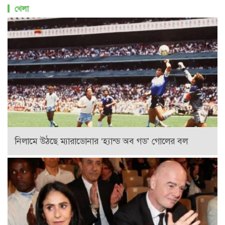
খেলা
নিলামে উঠছে ম্যারাডোনার ‘হ্যান্ড অব গড’ গোলের বল