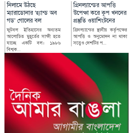
গ্রিনল্যান্ডের আপত্তি
রাশিয়া-ইউক্রেন
উপেক্ষা করে কূপ খননের
পাল্টাপাল্টি হামলায়
প্রস্তুতি ওয়াশিংটনের
নিহত ৩, আহত ১০
গ্রিনল্যান্ডের স্থানীয় কর্তৃপক্ষের
রাশিয়া ও ইউক্রেনের মধ্যে
আপত্তি ও অনুমোদন না থাকা
শনিবার রাতভর পাল্টাপাল্টি
সত্ত্বেও দেশটির প...
হামলায় অন্তত তিনজন নিহত
ও...