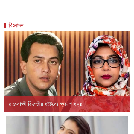
বিনোদন
রাজসাক্ষী রিজভীর বক্তব্যে ক্ষুব্ধ শাবনূর