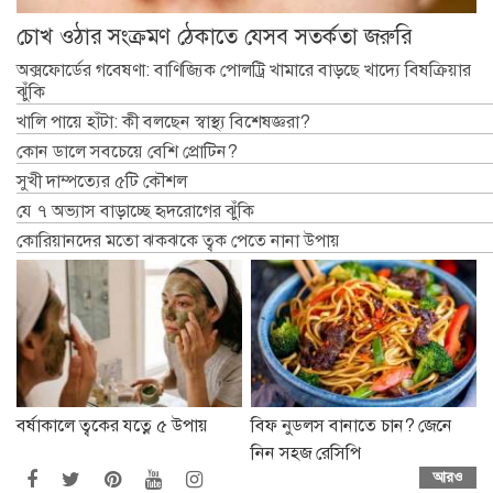
চোখ ওঠার সংক্রমণ ঠেকাতে যেসব সতর্কতা জরুরি
অক্সফোর্ডের গবেষণা: বাণিজ্যিক পোলট্রি খামারে বাড়ছে খাদ্যে বিষক্রিয়ার
ঝুঁকি
খালি পায়ে হাঁটা: কী বলছেন স্বাস্থ্য বিশেষজ্ঞরা?
কোন ডালে সবচেয়ে বেশি প্রোটিন?
সুখী দাম্পত্যের ৫টি কৌশল
যে ৭ অভ্যাস বাড়াচ্ছে হৃদরোগের ঝুঁকি
কোরিয়ানদের মতো ঝকঝকে ত্বক পেতে নানা উপায়
বর্ষাকালে ত্বকের যত্নে ৫ উপায়
বিফ নুডলস বানাতে চান? জেনে
নিন সহজ রেসিপি
আরও