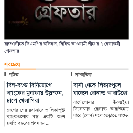
রাজধানীতে ডিএমপির অভিযান, নিষিদ্ধ আওয়ামী লীগের ৭ নেতাকর্মী
গ্রেফতার
সবচেয়ে
পঠিত
সাম্প্রতিক
বার্সা থেকে লিভারপুলে
চিকিৎসক নিরাপদ
যাচ্ছেন রোনাল্ড আরাউহো
থাকলেই বদলাবে
স্বাস্থ্যসেবার চিত্র
বার্সেলোনার উরুগুইয়ান
ডিফেন্ডার রোনাল্ড আরাউহোকে
বাংলাদেশের স্বাস্থ্য খাতে গত
ধারে (লোন) দলে ভেড়াতে যাচ্ছে...
কয়েক দশকে উল্লেখযোগ্য
অগ্রগতি হয়েছে। মাতৃ ও শি...