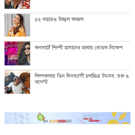
৫২ বছরেও উজ্জ্বল কাজল
কনসার্টে শিল্পী হাসানের মাথায় বোতল নিক্ষেপ
শিল্পকলায় তিন দিনব্যাপী চলচ্চিত্র উৎসব, শুরু ৯
আগস্ট