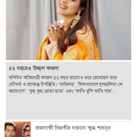
৫২ বছরেও উজ্জ্বল কাজল
বলিউড অভিনেত্রী কাজল ৫২ বছর বয়সেও ধরে রেখেছেন তার
সৌন্দর্য ও প্রাণবন্ত উপস্থিতি। ‘বাজিগর’, ‘দিলওয়ালে দুলহানিয়া লে
জায়েংগে’, ‘কুছ কুছ হোতা হ্যায়’ এবং ‘কাভি খুশি কাভি গাম’...
রাজসাক্ষী রিজভীর বক্তব্যে ক্ষুব্ধ শাবনূর