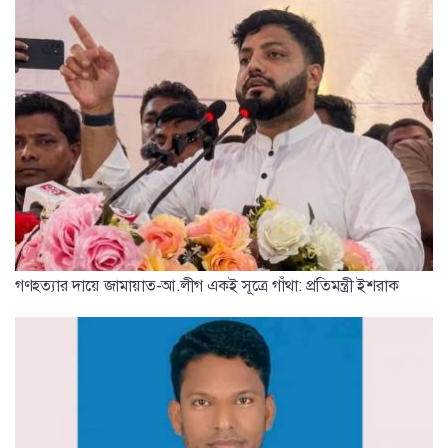
গণহত্যার দায়ে জামায়াত-আ.লীগ একই সূত্রে গাঁথা: প্রতিমন্ত্রী ইশরাক