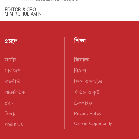
EDITOR & CEO
M M RUHUL AMIN
প্রচ্ছদ
শিক্ষা
জাতীয়
বিনোদন
সারাদেশ
বিজ্ঞান
রাজনীতি
শিল্প ও সাহিত্য
আন্তর্জাতিক
ঐতিহ্য ও কৃষ্টি
প্রবাস
টেকলাইফ
বিজ্ঞান
Privacy Policy
Career Opportunity
About Us