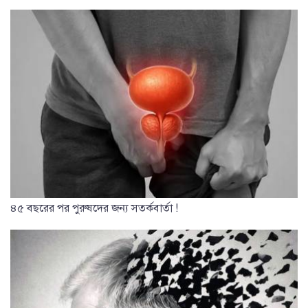
৪৫ বছরের পর পুরুষদের জন্য সতর্কবার্তা !