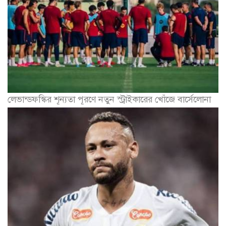
লেভান্ডফস্কির শূন্যতা পূরণে নতুন স্ট্রাইকারের খোঁজে বার্সেলোনা