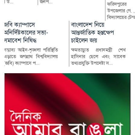
জনপ...
ফরিদপুরের বোয়ালমারী
উপজেলার গোহাইলবাড়ী মাধ্যমিক
বিদ্যালয়ের টেন্ডারের বাইরে থা...
বাংলাদেশ নিয়ে
গণভোট নিয়ে বিভ্রান্তি,
আন্তর্জাতিক হস্তক্ষেপ
সিদ্ধান্ত নেবে সংসদ:
চাইলেন জয়
তথ্যমন্ত্রী
ক্ষমতাচ্যুত প্রধানমন্ত্রী শেখ
গণভোট নিয়ে একটি মহল
হাসিনার ছেলে এবং সাবেক
বিভ্রান্তিকর ব্যাখ্যা দিচ্ছে বলে
তথ্যপ্রযুক্তি উপদেষ্টা স...
মন্তব্য করেছেন তথ্য ও সম...