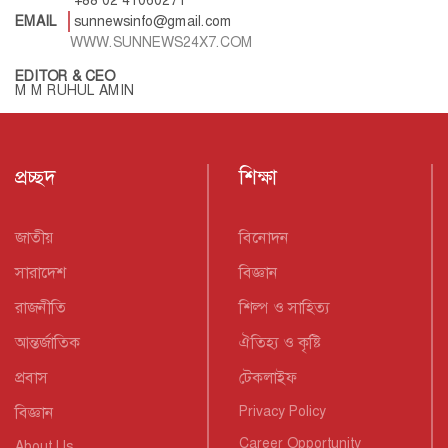
+88 02 41060271
EMAIL
sunnewsinfo@gmail.com
WWW.SUNNEWS24X7.COM
EDITOR & CEO
M M RUHUL AMIN
প্রচ্ছদ
শিক্ষা
জাতীয়
বিনোদন
সারাদেশ
বিজ্ঞান
রাজনীতি
শিল্প ও সাহিত্য
আন্তর্জাতিক
ঐতিহ্য ও কৃষ্টি
প্রবাস
টেকলাইফ
বিজ্ঞান
Privacy Policy
Career Opportunity
About Us