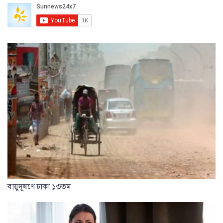
বায়ুদূষণে ঢাকা ১৩তম