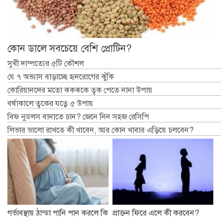
কোন ডালে সবচেয়ে বেশি প্রোটিন?
সুখী দাম্পত্যের ৫টি কৌশল
যে ৭ অভ্যাস বাড়াচ্ছে হৃদরোগের ঝুঁকি
কোরিয়ানদের মতো ঝকঝকে ত্বক পেতে নানা উপায়
বর্ষাকালে ত্বকের যত্নে ৫ উপায়
বিফ নুডলস বানাতে চান? জেনে নিন সহজ রেসিপি
লিভার ভালো রাখতে কী খাবেন, আর কোন খাবার এড়িয়ে চলবেন?
গর্ভাবস্থায় ঠান্ডা পানি পান করলে কি
প্রাক্তন ফিরে এলে কী করবেন?