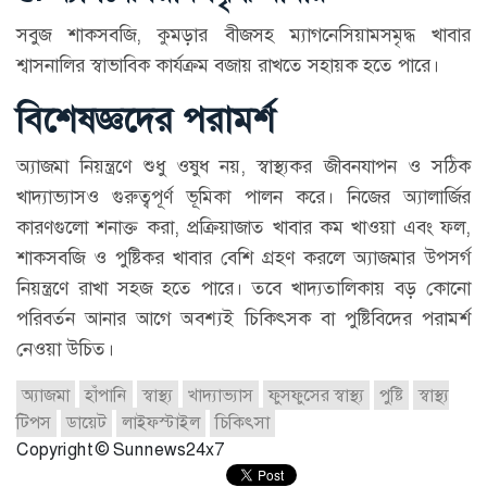
সবুজ শাকসবজি, কুমড়ার বীজসহ ম্যাগনেসিয়ামসমৃদ্ধ খাবার
শ্বাসনালির স্বাভাবিক কার্যক্রম বজায় রাখতে সহায়ক হতে পারে।
বিশেষজ্ঞদের পরামর্শ
অ্যাজমা নিয়ন্ত্রণে শুধু ওষুধ নয়, স্বাস্থ্যকর জীবনযাপন ও সঠিক
খাদ্যাভ্যাসও গুরুত্বপূর্ণ ভূমিকা পালন করে। নিজের অ্যালার্জির
কারণগুলো শনাক্ত করা, প্রক্রিয়াজাত খাবার কম খাওয়া এবং ফল,
শাকসবজি ও পুষ্টিকর খাবার বেশি গ্রহণ করলে অ্যাজমার উপসর্গ
নিয়ন্ত্রণে রাখা সহজ হতে পারে। তবে খাদ্যতালিকায় বড় কোনো
পরিবর্তন আনার আগে অবশ্যই চিকিৎসক বা পুষ্টিবিদের পরামর্শ
নেওয়া উচিত।
অ্যাজমা
হাঁপানি
স্বাস্থ্য
খাদ্যাভ্যাস
ফুসফুসের স্বাস্থ্য
পুষ্টি
স্বাস্থ্য
টিপস
ডায়েট
লাইফস্টাইল
চিকিৎসা
Copyright © Sunnews24x7