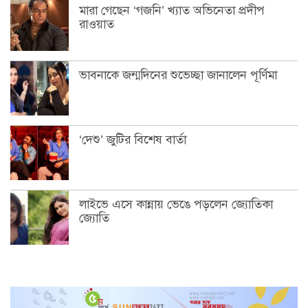
মারা গেছেন ‘গজনি’ খ্যাত অভিনেতা প্রদীপ
রাওয়াত
ভাবনাকে জন্মদিনের শুভেচ্ছা জানালেন পূর্ণিমা
‘দেশু’ জুটির বিশেষ বার্তা
লাইভে এসে কান্নায় ভেঙে পড়লেন জ্যোতিকা
জ্যোতি