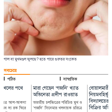
গাল বা মুখমণ্ডল ফুলছে? হতে পারে গুরুতর সংকেত
সবচেয়ে
পঠিত
সাম্প্রতিক
মারা গেছেন ‘গজনি’ খ্যাত
বোয়ালমারীতে
অভিনেতা প্রদীপ রাওয়াত
নিয়মবহির্ভূতভাবে
বিদ্যালয়ের মালামাল
ভারতীয় চলচ্চিত্রের পরিচিত মুখ ও
বিক্রির অভিযোগ
‘গজনি’ সিনেমার খলনায়ক চরিত্রে